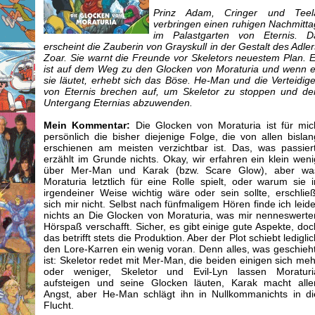
Prinz Adam, Cringer und Teel
verbringen einen ruhigen Nachmitta
im Palastgarten von Eternis. D
erscheint die Zauberin von Grayskull in der Gestalt des Adler
Zoar. Sie warnt die Freunde vor Skeletors neuestem Plan. E
ist auf dem Weg zu den Glocken von Moraturia und wenn e
sie läutet, erhebt sich das Böse. He-Man und die Verteidige
von Eternis brechen auf, um Skeletor zu stoppen und de
Untergang Eternias abzuwenden.
Mein Kommentar:
Die Glocken von Moraturia ist für mic
persönlich die bisher diejenige Folge, die von allen bislan
erschienen am meisten verzichtbar ist. Das, was passiert
erzählt im Grunde nichts. Okay, wir erfahren ein klein weni
über Mer-Man und Karak (bzw. Scare Glow), aber wa
Moraturia letztlich für eine Rolle spielt, oder warum sie i
irgendeiner Weise wichtig wäre oder sein sollte, erschließ
sich mir nicht. Selbst nach fünfmaligem Hören finde ich leide
nichts an Die Glocken von Moraturia, was mir nenneswerte
Hörspaß verschafft. Sicher, es gibt einige gute Aspekte, doc
das betrifft stets die Produktion. Aber der Plot schiebt ledigli
den Lore-Karren ein wenig voran. Denn alles, was geschieht
ist: Skeletor redet mit Mer-Man, die beiden einigen sich meh
oder weniger, Skeletor und Evil-Lyn lassen Moraturi
aufsteigen und seine Glocken läuten, Karak macht alle
Angst, aber He-Man schlägt ihn in Nullkommanichts in di
Flucht.