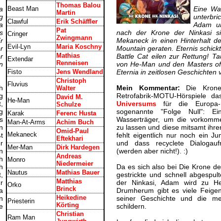
Thomas Balou
a
Beast Man
Eine Wa
Martin
g
unterbri
Clawful
Erik Schäffler
a
Adam un
Pat
s
nach der Krone der Ninkasi s
Cringer
Zwingmann
r
Mekaneck in einen Hinterhalt 
Evil-Lyn
Maria Koschny
r
Mountain geraten. Eternis schic
Mathias
r
Battle Cat eilen zur Rettung! Ta
Extendar
Renneisen
n
von He-Man und den Masters of
Fisto
Jens Wendland
Eternia in zeitlosen Geschichten 
Christoph
Fluvius
h
Mein Kommentar:
Die Krone 
Walter
g
Retrofabrik-MOTU-Hörspiele d
David M.
He-Man
,
Universums
für die Europa-M
Schulze
g
sogenannte "Folge Null": Ei
Karak
Ferenc Husta
s
Wasserträger, um die vorkomme
Man-At-Arms
Achim Buch
n
zu lassen und diese mitsamt ihr
Omid-Paul
Mekaneck
t
fehlt eigentlich nur noch ein 
Eftekhari
r
und dass recyclete Dialogau
Mer-Man
Dirk Hardegen
n
(werden aber nicht!). :)
Andreas
h
Monro
Niedermeier
ch
Da es sich also bei Die Krone de
Nautus
Mathias Bauer
,
gestrickte und schnell abgespul
Matthias
r
der Ninkasi, Adam wird zu H
Orko
Brinck
a
Drumherum gibt es viele Feigenb
Heikedine
n
seiner Geschichte und die me
Priesterin
Körting
e
schildern.
Christian
Ram Man