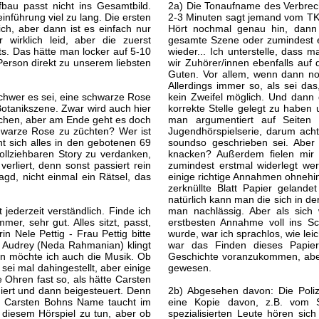
fbau passt nicht ins Gesamtbild.
2a) Die Tonaufname des Verbreche
nführung viel zu lang. Die ersten
2-3 Minuten sagt jemand vom TKKG
ch, aber dann ist es einfach nur
Hört nochmal genau hin, dann v
r wirklich leid, aber die zuerst
gesamte Szene oder zumindest e
its. Das hätte man locker auf 5-10
wieder... Ich unterstelle, dass 
erson direkt zu unserem liebsten
wir Zuhörer/innen ebenfalls auf
Guten. Vor allem, wenn dann no
Allerdings immer so, als sei das
schwer es sei, eine schwarze Rose
kein Zweifel möglich. Und dann 
otanikszene. Zwar wird auch hier
korrekte Stelle gelegt zu haben 
ochen, aber am Ende geht es doch
man argumentiert auf Seiten 
hwarze Rose zu züchten? Wer ist
Jugendhörspielserie, darum ach
 sich alles in den gebotenen 69
soundso geschrieben sei. Aber 
llziehbaren Story zu verdanken,
knacken? Außerdem fielen mir 
rliert, denn sonst passiert rein
zumindest erstmal widerlegt wer
gd, nicht einmal ein Rätsel, das
einige richtige Annahmen ohnehin 
zerknüllte Blatt Papier gelande
natürlich kann man die sich in 
t jederzeit verständlich. Finde ich
man nachlässig. Aber als sich
mmer, sehr gut. Alles sitzt, passt,
erstbesten Annahme voll ins Sc
n Nele Pettig - Frau Pettig bitte
wurde, war ich sprachlos, wie le
r Audrey (Neda Rahmanian) klingt
war das Finden dieses Papier
en möchte ich auch die Musik. Ob
Geschichte voranzukommen, aber 
 sei mal dahingestellt, aber einige
gewesen.
 Ohren fast so, als hätte Carsten
iert und dann beigesteuert. Denn
2b) Abgesehen davon: Die Poli
t. Carsten Bohns Name taucht im
eine Kopie davon, z.B. vom 
t diesem Hörspiel zu tun, aber ob
spezialisierten Leute hören sic