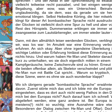
sprechen - und der Abfall in der Sprechleistung ist eklat
vielleicht teilweise recht passabel, und bei einigen wen
Begabung, aber wow, was ein Unterschied. Beinahe 
unglaubwürdig, da sie dem, was da gerade um sie her
emotional klingen. Selbst Heikedine Körting, die hier mitwir
klingt für dieser Art bombastischer Sprache nicht ausdruck
der Glocken ist vielleicht doch eine Spur zu hell und aber v
Rest des Hörspiels. Dummerweise erklingen sie immer wi
zwangsweise zum Lautstärkeregler, um immer wieder lauter 
Dann, mit den allmählich leiser werdenden Glocken, verklingt
wir, was los war: Im Amulett war eine Erinnerung verb
erfuhren. An sich okay. Aber ohne irgendeine Überleitung 
wichtige Lektion oder Erfahrung hinlässt diese Erinnerung au
nichts hinzu. Und warum haben He-Man und Skeletor danach 
kurz zu unterhalten, wo sie doch eigentlich mitten in eine
Kampfgeräusche, keine Zwischenrufe sind zu hören. Erneut v
die beiden offenbar allein, als Skeletor verschwindet und plöt
He-Man nun mit Battle Cat spricht... Warum so kryptisch
diese Szene, wenn es ohne sie auch wunderbar klappt?
Wo ich übrigens gerade "bombastische Sprache" erwähnte
davon. Zuerst störte mich das und ich lobte mir die Europ
eingestehen, dass es dort auch nicht wenig Pathos in den D
mich bei den Europas nicht? Auch darauf kam ich schnell: We
abgeliefert werden, eine ganz andere ist. Bei Europa i
meistens(!) nicht so wuchtig; eine Ausnahme wäre e
Besonderen der Dialog zwischen He-Man und Oftar). Doch