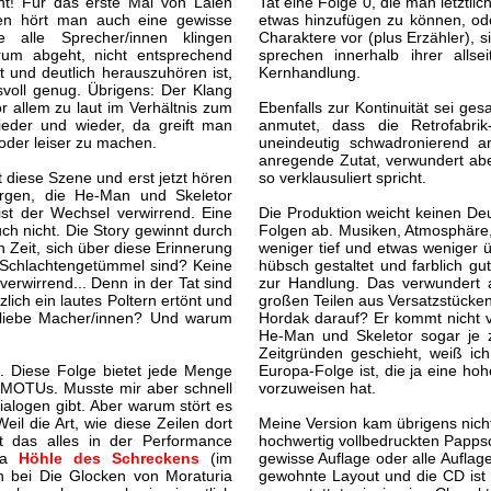
ant! Für das erste Mal von Laien
Tat eine Folge 0, die man letztl
igen hört man auch eine gewisse
etwas hinzufügen zu können, od
alle Sprecher/innen klingen
Charaktere vor (plus Erzähler),
um abgeht, nicht entsprechend
sprechen innerhalb ihrer alls
kt und deutlich herauszuhören ist,
Kernhandlung.
svoll genug. Übrigens: Der Klang
or allem zu laut im Verhältnis zum
Ebenfalls zur Kontinuität sei ge
eder und wieder, da greift man
anmutet, dass die Retrofabri
oder leiser zu machen.
uneindeutig schwadronierend ar
anregende Zutat, verwundert aber
 diese Szene und erst jetzt hören
so verklausuliert spricht.
orgen, die He-Man und Skeletor
ist der Wechsel verwirrend. Eine
Die Produktion weicht keinen De
ch nicht. Die Story gewinnt durch
Folgen ab. Musiken, Atmosphäre, S
Zeit, sich über diese Erinnerung
weniger tief und etwas weniger ü
m Schlachtengetümmel sind? Keine
hübsch gestaltet und farblich g
erwirrend... Denn in der Tat sind
zur Handlung. Das verwundert a
zlich ein lautes Poltern ertönt und
großen Teilen aus Versatzstücke
, liebe Macher/innen? Und warum
Hordak darauf? Er kommt nicht v
He-Man und Skeletor sogar je 
Zeitgründen geschieht, weiß ic
. Diese Folge bietet jede Menge
Europa-Folge ist, die ja eine hoh
a-MOTUs. Musste mir aber schnell
vorzuweisen hat.
ialogen gibt. Aber warum stört es
il die Art, wie diese Zeilen dort
Meine Version kam übrigens nich
st das alles in der Performance
hochwertig vollbedruckten Papps
twa
Höhle des Schreckens
(im
gewisse Auflage oder alle Auflagen
 bei Die Glocken von Moraturia
gewohnte Layout und die CD ist 