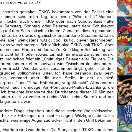
 mit der Forensik...!?
: sportlich gestaltet. TKKG bekommen von der Polizei eine
für einen schulfreien Tag, um einen "Who did it"-Moment
an locker auch ohne TKKG oder nach Schulschluss hätte
Samstag, Sonntag oder Feiertag, statt dem Schulrektor
ung auf den Schreibtisch zu legen. Zumal es diesen gesamten
hätte. Eine etwas organischer enstandene Situation hätte es
e aber wenigstens witzig, cool, kultig, clever geschrieben,
n das verschmerzen. Schließlich sind TKKG halt TKKG. Aber
nen in einen Raum und das war's. Kein kluger Schachzug, wie
ers Licht führt, oder sowas. Einfach nur etwas Zwischenmusik,
tz und schon folgt ein 10minütiges Palaver aller Figuren. Die
hrend andere eher soetwas wie Zwischenrufe absondern.
u vertrackt. Wie das alles zusammenhängt, geht in all den
ggründen vollkommen unter. Ich habe deshaob zwar beim
ickt, verstand aber die eine Stelle, in der es hieß
presst" und "Y hat Entführung vorgetäuscht". Alles andere
gentlich auch unnötige Von-Pontius-zu-Pilatus-Erzählung, die
 Ich brauchte insgesamt drei Durchgänge dieser 10 Minuten
aden nicht zu verlieren (keine Witz, keine Satire!) und am
a genau los war.
andere Dinge eingehen und diese sezieren (beispielsweise:
er zur Flitzpiepe, um nicht zu sagen: Witzfigur), aber alles
 nichts, was einige Augenzudrücker nicht in den Griff bekämen.
n, Musiken sind wunderbar. Die Story ist gut. TKKGs amtlicher