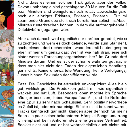
Nicht, dass es einen solchen Trick gäbe, aber der Fallau
Davon unabhängig sind geschlagene 30 Minuten für die Fallei
paar Minuten sind wenigstens noch relativ abwechslungsrei
noch ein einziges Erklären, Erklären, Erklären... Tut mi
spannende Grundidee stellt sich bereits hier selbst ins Abse
Minuten runterbrechen können, in dem die auftraggebende P
Detektivbüro gegangen wäre.
Aber auch danach wird eigentlich nur darüber geredet, wie 
zu züchten und wem es doch gelänge, würde zum Star der B
nachgelesen, dort recherchiert, woanders mit Leuten gespr
eben immer um genau das: Wer ist wie nah dran, eine sc
hinter wessen Forschungsergebnissen her? Im Grunde dreht
Minuten darum. Und es ist der schon erwähnten gut nachvo
dass man hier nicht den Faden der eigentlichen Handlung ve
gar nichts. Keine unerwartete Wendung, keine Verfolgungsja
Justus binnen Sekunden dechiffrieren würde...
Fazit: Die Geschichte ist erfreulich unkompliziert. Alles bleib
gut, wirklich gut. Die Produktion gefällt mir, wie eigentlich i
wackelt und hat Luft. Besonders loben möchte ich Sprecheri
häufiger besetzen, liebes Europa-Team! -, und die Rolle de
eine Spur zu sehr nach Schauspiel. Sehr positiv hervorheb
es Zufall ist, oder mir nur einige Stücke nicht bekannt waren,
Tracks kannte ich gar nicht, klangen aber dennoch für meine
Bohn ein paar seiner bekannteren Hörspiel-Songs umarrang
ich empfand beim Anhören stets eine gewisse Vertrauthei
Booklet nicht auf und er hat wahrscheinlich auch nichts mi