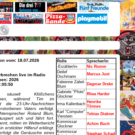
on vom: 18.07.2026
Rolle
Sprecher/in
-Erzähler/in-
Nic Romm
Detlef
Marcus Just
rbrechen live im Radio
Oschmann
nen: 2026
Fabienne Zabel-
Dagmar Dreke
1:05:50
Blum
Gabriele "Pfote"
 säuselt Klößchens
Rhea Harder
Glockner
chen, während Tim im
Henrike
st die 23-Uhr-Nachrichten
Irma Kallenbach
Tönnes
storbenen Vaters verfolgt.
Karl "Computer"
chtensprecher Roland Blum,
Tobias Diakow
Vierstein
uspert sich und fährt fort.
Kommissar
annt, mitten im Wetterbericht
Achim Buch
Glockner
erstickter Hilferuf erklingt.
Kommissar
verfolgt die Geräusche eines
Stephan Schad