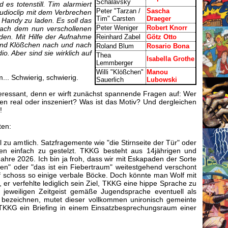
Schalavsky
 es totenstill. Tim alarmiert
Peter "Tarzan /
Sascha
 Audioclip mit dem Verbrechen
Tim" Carsten
Draeger
 Handy zu laden. Es soll das
Peter Weniger
Robert Knorr
 nach dem nun verschollenen
en. Mit Hilfe der Aufnahme
Reinhard Zabel
Götz Otto
 und Klößchen nach und nach
Roland Blum
Rosario Bona
. Aber sind sie wirklich auf
Thea
Isabella Grothe
Lemmberger
Willi "Klößchen"
Manou
Schwierig, schwierig.
Sauerlich
Lubowski
nteressant, denn er wirft zunächst spannende Fragen auf: Wer
hen real oder inszeniert? Was ist das Motiv? Und dergleichen
!
ten:
l zu amtlich. Satzfragemente wie "die Stirnseite der Tür" oder
ngen einfach zu gestelzt. TKKG besteht aus 14jährigen und
hre 2026. Ich bin ja froh, dass wir mit Eskapaden der Sorte
-seven" oder "das ist ein Fiebertraum" weitestgehend verschont
f schoss so einige verbale Böcke. Doch könnte man Wolf mit
, er verfehlte lediglich sein Ziel, TKKG eine hippe Sprache zu
jeweiligen Zeitgeist gemäße Jugendsprache eventuell als
 bezeichnen, mutet dieser vollkommen unironisch gemeinte
n TKKG ein Briefing in einem Einsatzbesprechungsraum einer