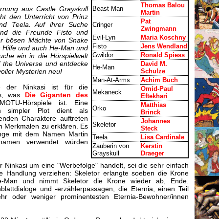
Thomas Balou
rnung aus Castle Grayskull
Beast Man
Martin
cht den Unterricht von Prinz
Pat
d Teela. Auf ihrer Suche
Cringer
Zwingmann
ind die Freunde Fisto und
Evil-Lyn
Maria Koschny
der bösen Mächte von Snake
Fisto
Jens Wendland
kt Hilfe und auch He-Man und
Gwildor
Ronald Spiess
uche ein in die Hörspielwelt
 the Universe und entdecke
David M.
He-Man
voller Mysterien neu!
Schulze
Man-At-Arms
Achim Buch
der Ninkasi ist für die
Omid-Paul
Mekaneck
as, was
Die Giganten des
Eftekhari
OTU-Hörspiele ist. Eine
Matthias
Orko
n simpler Plot dient als
Brinck
nden Charaktere auftreten
Johannes
Skeletor
en Merkmalen zu erklären. Es
Steck
Junge mit dem Namen Martin
Teela
Lisa Cardinale
fnamen verwendet würden
Zauberin von
Kerstin
Grayskull
Draeger
r Ninkasi um eine "Werbefolge" handelt, sei die sehr einfach
te Handlung verziehen: Skeletor erlangte soeben die Krone
e-Man und nimmt Skeletor die Krone wieder ab, Ende.
lattdialoge und -erzählerpassagen, die Eternia, einen Teil
hr oder weniger prominentesten Eternia-Bewohner/innen