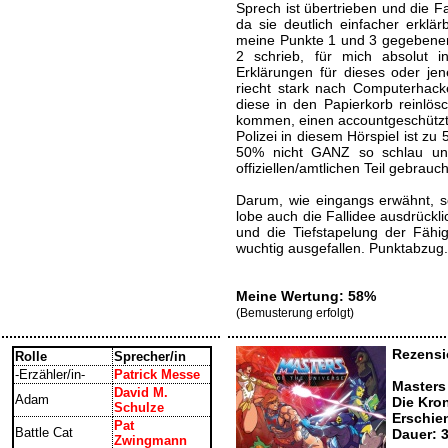
Sprech ist übertrieben und die 
da sie deutlich einfacher erkl
meine Punkte 1 und 3 gegebenenf
2 schrieb, für mich absolut 
Erklärungen für dieses oder je
riecht stark nach Computerhacke
diese in den Papierkorb reinlösc
kommen, einen accountgeschützte
Polizei in diesem Hörspiel ist zu
50% nicht GANZ so schlau und
offiziellen/amtlichen Teil gebrauc
Darum, wie eingangs erwähnt, sc
lobe auch die Fallidee ausdrückl
und die Tiefstapelung der Fähig
wuchtig ausgefallen. Punktabzug.
Meine Wertung: 58%
(Bemusterung erfolgt)
Rezensi
Rolle
Sprecher/in
-Erzähler/in-
Patrick Messe
Masters
David M.
Adam
Die Kro
Schulze
Erschie
Pat
Battle Cat
Dauer: 
Zwingmann