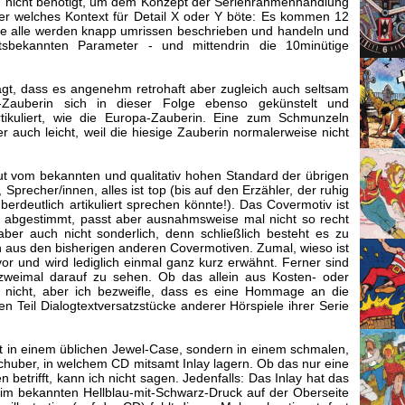
ich nicht benötigt, um dem Konzept der Serienrahmenhandlung
er welches Kontext für Detail X oder Y böte: Es kommen 12
 sie alle werden knapp umrissen beschrieben und handeln und
eitsbekannten Parameter - und mittendrin die 10minütige
sagt, dass es angenehm retrohaft aber zugleich auch seltsam
k-Zauberin sich in dieser Folge ebenso gekünstelt und
tikuliert, wie die Europa-Zauberin. Eine zum Schmunzeln
 auch leicht, weil die hiesige Zauberin normalerweise nicht
ut vom bekannten und qualitativ hohen Standard der übrigen
precher/innen, alles ist top (bis auf den Erzähler, der ruhig
berdeutlich artikuliert sprechen könnte!). Das Covermotiv ist
ut abgestimmt, passt aber ausnahmsweise mal nicht so recht
ber auch nicht sonderlich, denn schließlich besteht es zu
n aus den bisherigen anderen Covermotiven. Zumal, wieso ist
or und wird lediglich einmal ganz kurz erwähnt. Ferner sind
zweimal darauf zu sehen. Ob das allein aus Kosten- oder
h nicht, aber ich bezweifle, dass es eine Hommage an die
en Teil Dialogtextversatzstücke anderer Hörspiele ihrer Serie
t in einem üblichen Jewel-Case, sondern in einem schmalen,
chuber, in welchem CD mitsamt Inlay lagern. Ob das nur eine
 betrifft, kann ich nicht sagen. Jedenfalls: Das Inlay hat das
im bekannten Hellblau-mit-Schwarz-Druck auf der Oberseite