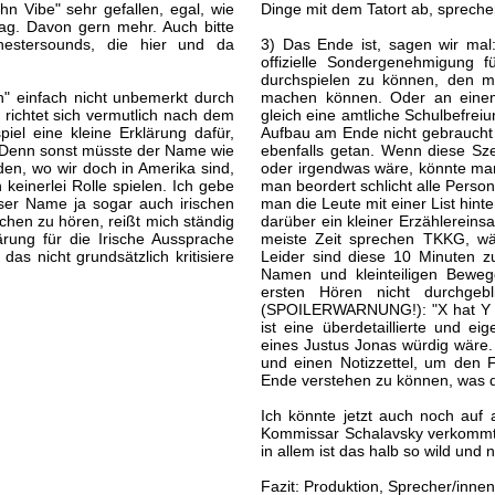
hn Vibe" sehr gefallen, egal, wie
Dinge mit dem Tatort ab, sprechen
ag. Davon gern mehr. Auch bitte
hestersounds, die hier und da
3) Das Ende ist, sagen wir mal
offizielle Sondergenehmigung 
durchspielen zu können, den m
" einfach nicht unbemerkt durch
machen können. Oder an einem 
 richtet sich vermutlich nach dem
gleich eine amtliche Schulbefrei
piel eine kleine Erklärung dafür,
Aufbau am Ende nicht gebraucht 
. Denn sonst müsste der Name wie
ebenfalls getan. Wenn diese Szen
den, wo wir doch in Amerika sind,
oder irgendwas wäre, könnte ma
keinerlei Rolle spielen. Ich gebe
man beordert schlicht alle Perso
ieser Name ja sogar auch irischen
man die Leute mit einer List hint
chen zu hören, reißt mich ständig
darüber ein kleiner Erzählereinsa
rung für die Irische Aussprache
meiste Zeit sprechen TKKG, wä
das nicht grundsätzlich kritisiere
Leider sind diese 10 Minuten z
Namen und kleinteiligen Bewe
ersten Hören nicht durchgebl
(SPOILERWARNUNG!): "X hat Y er
ist eine überdetaillierte und ei
eines Justus Jonas würdig wäre.
und einen Notizzettel, um den F
Ende verstehen zu können, was d
Ich könnte jetzt auch noch auf 
Kommissar Schalavsky verkommt hi
in allem ist das halb so wild und
Fazit: Produktion, Sprecher/inne