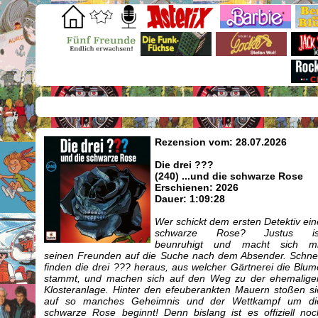
Rezension vom: 28.07.2026
Die drei ???
(240) ...und die schwarze Rose
Erschienen: 2026
Dauer: 1:09:28
Wer schickt dem ersten Detektiv ein
schwarze Rose? Justus is
beunruhigt und macht sich mi
seinen Freunden auf die Suche nach dem Absender. Schnel
finden die drei ??? heraus, aus welcher Gärtnerei die Blum
stammt, und machen sich auf den Weg zu der ehemalige
Klosteranlage. Hinter den efeuberankten Mauern stoßen si
auf so manches Geheimnis und der Wettkampf um di
schwarze Rose beginnt! Denn bislang ist es offiziell noc