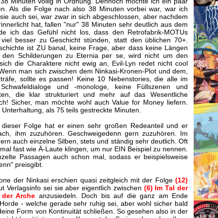
n 38 Minuten völlig in Ordnung. Dennoch möchte ich ein paar
en. Als die Folge nach also 38 Minuten vorbei war, war ich
ch sie auch sei, war zwar in sich abgeschlossen, aber nachdem
nnerlicht hat, fallen "nur" 38 Minuten sehr deutlich aus dem
e ich das Gefühl nicht los, dass den Retrofabrik-MOTUs
 viel besser zu Geschicht stünden, statt den üblichen 70+.
chichte ist ZU banal, keine Frage, aber dass keine Längen
 den Schilderungen zu Eternia per se, wird nicht um den
sich die Charaktere nicht ewig an, Evil-Lyn redet nicht cool
. Wenn man sich zwischen dem Ninkasi-Kronen-Plot und dem,
 träfe, sollte es passen! Keine 10 Nebenstories, die alle im
Schwafeldialoge und -monologe, keine Füllszenen und
ten, die klar strukturiert und mehr auf das Wesentliche
och! Sicher, man möchte wohl auch Value for Money liefern.
Unterhaltung, als 75 teils gestreckte Minuten.
 dieser Folge hat er einen sehr großen Redeanteil und er
nfach, ihm zuzuhören. Geschweigedenn gern zuzuhören. Im
ern auch einzelne Silben, stets und ständig sehr deutlich. Oft
al fast wie Ä-Laute klingen, um nur EIN Beispiel zu nennen.
einzelte Passagen auch schon mal, sodass er beispielsweise
enn" preisgibt.
one der Ninkasi erschien quasi zeitgleich mit der Folge
(12)
ut Verlagsinfo sei sie aber eigentlich zwischen
(6) Im Tal der
 der Arche
anzusiedeln. Doch bis auf die ganz am Ende
orde - welche gerade sehr ruhig sei, aber wohl sicher bald
ndeine Form von Kontinuität schließen. So gesehen also in der