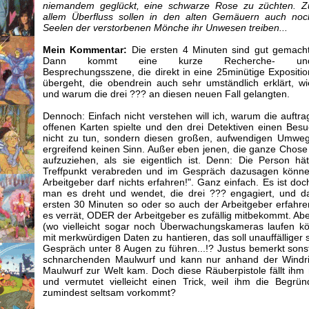
niemandem geglückt, eine schwarze Rose zu züchten. Z
allem Überfluss sollen in den alten Gemäuern auch noc
Seelen der verstorbenen Mönche ihr Unwesen treiben...
Mein Kommentar:
Die ersten 4 Minuten sind gut gemacht
Dann kommt eine kurze Recherche- un
Besprechungsszene, die direkt in eine 25minütige Expositio
übergeht, die obendrein auch sehr umständlich erklärt, wi
und warum die drei ??? an diesen neuen Fall gelangten.
Dennoch: Einfach nicht verstehen will ich, warum die auftr
offenen Karten spielte und den drei Detektiven einen Besuc
nicht zu tun, sondern diesen großen, aufwendigen Umweg
ergreifend keinen Sinn. Außer eben jenen, die ganze Chose 
aufzuziehen, als sie eigentlich ist. Denn: Die Person h
Treffpunkt verabreden und im Gespräch dazusagen können:
Arbeitgeber darf nichts erfahren!". Ganz einfach. Es ist doc
man es dreht und wendet, die drei ??? engagiert, und d
ersten 30 Minuten so oder so auch der Arbeitgeber erfahr
es verrät, ODER der Arbeitgeber es zufällig mitbekommt. Aber
(wo vielleicht sogar noch Überwachungskameras laufen k
mit merkwürdigen Daten zu hantieren, das soll unauffälliger se
Gespräch unter 8 Augen zu führen...!? Justus bemerkt sonst
schnarchenden Maulwurf und kann nur anhand der Windri
Maulwurf zur Welt kam. Doch diese Räuberpistole fällt ihm n
und vermutet vielleicht einen Trick, weil ihm die Begrü
zumindest seltsam vorkommt?