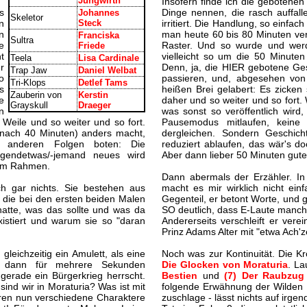
Jungwirth
Insofern finde ich die gebotene
s
Dinge nennen, die rasch auffall
Johannes
Skeletor
n
Steck
irritiert. Die Handlung, so einfa
n
man heute 60 bis 80 Minuten veri
Franciska
Sultra
e
Raster. Und so wurde und werd
Friede
t
vielleicht so um die 50 Minuten
Teela
Lisa Cardinale
r
Denn, ja, die HIER gebotene Ges
Trap Jaw
Daniel Welbat
o
passieren, und, abgesehen von
Tri-Klops
Detlef Tams
s
heißen Brei gelabert: Es zicken 
Zauberin von
Kerstin
e
daher und so weiter und so fort
Grayskull
Draeger
n
was sonst so veröffentlich wird,
 Weile und so weiter und so fort.
Pausemodus mitlaufen, keine 
 nach 40 Minuten) anders macht,
dergleichen. Sondern Geschich
 anderen Folgen boten: Die
reduziert ablaufen, das wär's d
rgendetwas/-jemand neues wird
Aber dann lieber 50 Minuten gute 
 dem Rahmen.
Dann abermals der Erzähler. In
ch gar nichts. Sie bestehen aus
macht es mir wirklich nicht ei
 die bei den ersten beiden Malen
Gegenteil, er betont Worte, und g
hatte, was das sollte und was da
SO deutlich, dass E-Laute manchm
xistiert und warum sie so "daran
Andererseits verschleift er ver
Prinz Adams Alter mit "etwa Ach'z
leichzeitig ein Amulett, als eine
Noch was zur Kontinuität. Die Kr
rd dann für mehrere Sekunden
Die Glocken von Moraturia
. La
 gerade ein Bürgerkrieg herrscht.
Bestien
und
(7) Der Raubzug
ind wir in Moraturia? Was ist mit
folgende Erwähnung der Wilden H
ren nun verschiedene Charaktere
zuschlage - lässt nichts auf irge