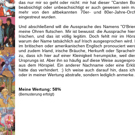
das nur mir so geht oder nicht: mir hat dieser "Carsten Bo
beabsichtigt oder unbeachsichtigt er auch gewesen sein m
mehr von den altbekannten 70er- und 80er-Jahre-Orc
eingestreut wurden.
Und abschließend will die Aussprache des Namens "O'Brien
meine Ohren flutschen. Mir ist bewusst: die Aussprache hier
Irischen, und das ist völlig legitim. Doch fehlt mir im Hörs
warum der Name tatsächlich auf Irisch ausgesprochen wird
im britischen oder amerikanischen Englisch pronouciert wer
und zudem Irland, irische Bräuche, Herkunft oder Sprache/n 
zu, dass ich hier auf einer Kleinigkeit herumpicke, weil d
Ursprungs ist. Aber ihn so häufig auf diese Weise ausgespro
aus dem Hörspiel. Ein anderer Nachname oder eine Erklä
hätte das verhindert. :) Ich weise auch darauf hin, dass ich 
oder in meiner Wertung abstrafe, sondern lediglich anmerke.
Meine Wertung: 58%
(Bemusterung erfolgt)