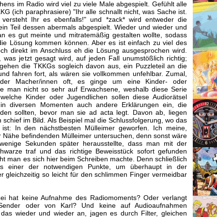
ns im Radio wird viel zu viele Male abgespielt. Gefühlt alle
 (ich paraphrasiere) "Ihr alle schnallt nicht, was Sache ist.
ersteht Ihr es ebenfalls!" und *zack* wird entweder die
in Teil dessen abermals abgespielt. Wieder und wieder und
man es gut meinte und mitratemäßig gestalten wollte, sodass
 die Lösung kommen können. Aber es ist einfach zu viel des
ch direkt im Anschluss eh die Lösung ausgesprochen wird.
, was jetzt gesagt wird, auf jeden Fall unumstößlich richtig;
gehen die TKKGs sogleich davon aus, ein Puzzleteil an die
und fahren fort, als wären sie vollkommen unfehlbar. Zumal,
der Macher/innen oft, es ginge um eine Kinder- oder
te man nicht so sehr auf Erwachsene, weshalb diese Serie
welche Kinder oder Jugendlichen sollen diese Audiorätsel
in diversen Momenten auch andere Erklärungen ein, die
den sollten, bevor man sie ad acta legt. Davon ab, liegen
schief im Bild. Als Beispiel mal die Schlussfolgerung, wo das
t ist: In den nächstbesten Mülleimer geworfen. Ich meine,
der Nähe befindenden Mülleimer untersuchen, denn sonst wäre
 wenige Sekunden später herausstellte, dass man mit der
hwarze traf und das richtige Beweisstück sofort gefunden
icht man es sich hier beim Schreiben machte. Denn schließlich
s einer der notwendigen Punkte, um überhaupt in der
gleichzeitig so leicht für den schlimmen Finger vermeidbar
zei hat keine Aufnahme des Radiomoments? Oder verlangt
Sender oder von Karl? Und keine auf Audioaufnahmen
h das wieder und wieder an, jagen es durch Filter, gleichen