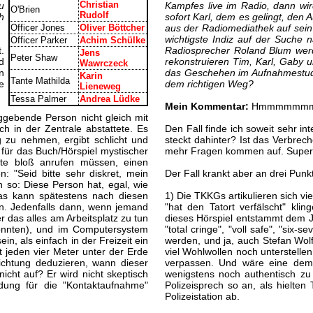
Christian
u
Kampfes live im Radio, dann wird
O'Brien
Rudolf
h
sofort Karl, dem es gelingt, den
Officer Jones
Oliver Böttcher
aus der Radiomediathek auf sein
wichtigste Indiz auf der Suche
Officer Parker
Achim Schülke
.
Radiosprecher Roland Blum werd
Jens
Peter Shaw
d
rekonstruieren Tim, Karl, Gaby
Wawrczeck
n
das Geschehen im Aufnahmestudio
Karin
Tante Mathilda
e
dem richtigen Weg?
Lieneweg
Tessa Palmer
Andrea Lüdke
Mein Kommentar:
Hmmmmmmm... 
aggebende Person nicht gleich mit
h in der Zentrale abstattete. Es
Den Fall finde ich soweit sehr i
 zu nehmen, ergibt schlicht und
steckt dahinter? Ist das Verbrec
für das Buch/Hörspiel mystischer
mehr Fragen kommen auf. Super
ätte bloß anrufen müssen, einen
 "Seid bitte sehr diskret, mein
Der Fall krankt aber an drei Punk
h so: Diese Person hat, egal, wie
as kann spätestens nach diesen
1) Die TKKGs artikulieren sich vie
en. Jedenfalls dann, wenn jemand
"hat den Tatort verfälscht" kli
 das alles am Arbeitsplatz zu tun
dieses Hörspiel entstammt dem Ja
önnten), und im Computersystem
"total cringe", "voll safe", "six
in, als einfach in der Freizeit ein
werden, und ja, auch Stefan Wol
 jeden vier Meter unter der Erde
viel Wohlwollen noch unterstellen
chtung deduzieren, wann dieser
verpassen. Und wäre eine dem 
icht auf? Er wird nicht skeptisch
wenigstens noch authentisch zu
ndung für die "Kontaktaufnahme"
Polizeisprech so an, als hielte
Polizeistation ab.