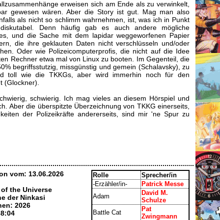
Fallzusammenhänge erweisen sich am Ende als zu verwinkelt,
ärbar gewesen wären. Aber die Story ist gut. Mag man also
alls als nicht so schlimm wahrnehmen, ist, was ich in Punkt
indiskutabel. Denn häufig gab es auch andere mögliche
nes, und die Sache mit dem lapidar weggeworfenen Papier
rn, die ihre geklauten Daten nicht verschlüsseln und/oder
hen. Oder wie Polizeicomputerprofis, die nicht auf die Idee
n Rechner etwa mal von Linux zu booten. Im Gegenteil, die
 50% begriffsstutzig, missgünstig und gemein (Schalavsky), zu
 toll wie die TKKGs, aber wird immerhin noch für den
ht (Glockner).
hwierig, schwierig. Ich mag vieles an diesem Hörspiel und
ich. Aber die überspitzte Überzeichnung von TKKG einerseits,
keiten der Polizeikräfte andererseits, sind mir 'ne Spur zu
on vom: 13.06.2026
Rolle
Sprecher/in
-Erzähler/in-
Patrick Messe
 of the Universe
David M.
Adam
ne der Ninkasi
Schulze
nen: 2026
Pat
Battle Cat
38:04
Zwingmann