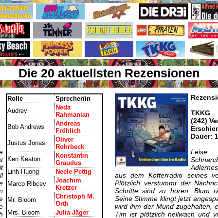
Die 20 aktuellsten Rezensionen
Rezensi
Rolle
Sprecher/in
Neda
Audrey
TKKG
Rahmanian
(242) Ve
Andreas
Bob Andrews
Erschie
Fröhlich
Dauer: 
Oliver
Justus Jonas
Rohrbeck
e
Leise
Konstantin
Ken Keaton
t
Schnar
Graudus
t
Adlerne
Linh Huong
Neele Pettig
l
aus dem Kofferradio seines ver
Joachim
e
Plötzlich verstummt der Nachri
Marco Ribcev
Kretzer
n
Schritte sind zu hören. Blum rä
Christoph M.
e
Seine Stimme klingt jetzt angesp
Mr. Bloom
Orth
e
wird ihm der Mund zugehalten, ein 
Mrs. Bloom
Julia Jäger
h
Tim ist plötzlich hellwach und 