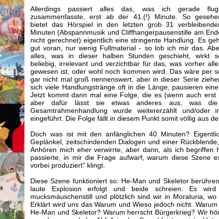
Allerdings passiert alles das, was ich gerade flug
zusammenfasste, erst ab der 41.(!) Minute. So gesehe
bietet das Hörspiel in den letzten grob 31 verbleibende
Minuten (Abspannmusik und Cliffhangerpausenstille am End
nicht gerechnet) eigentlich eine stringente Handlung. Es geh
gut voran, nur wenig Fullmaterial - so lob ich mir das. Abe
alles, was in dieser halben Stunden geschieht, wirkt s
beliebig, irrelevant und verzichtbar für das, was vorher alle
gewesen ist, oder wohl noch kommen wird. Das wäre per s
gar nicht mal groß nennenswert, aber in dieser Serie ziehe
sich viele Handlungstränge oft in die Länge, pausieren eine
Jetzt kommt dann mal eine Folge, die es (wenn auch erst
aber dafür lässt sie etwas anderes aus, was die
Gesamtrahmenhandlung wurde weitererzählt und/oder i
eingeführt. Die Folge fällt in diesem Punkt somit völlig aus
Doch was ist mit den anfänglichen 40 Minuten? Eigentli
Geplänkel, zeitschindenden Dialogen und einer Rückblende,
Anhören mich eher verwirrte, aber dann, als ich begriffen 
passierte, in mir die Frage aufwarf, warum diese Szene e
vorbei produziert" klingt.
Diese Szene funktioniert so: He-Man und Skeletor berühren g
laute Explosion erfolgt und beide schreien. Es wi
mucksmäuschenstill und plötzlich sind wir in Moraturia, wo
Erklärt wird uns das Warum und Wieso jedoch nicht. Warum s
He-Man und Skeletor? Warum herrscht Bürgerkrieg? Wir hö