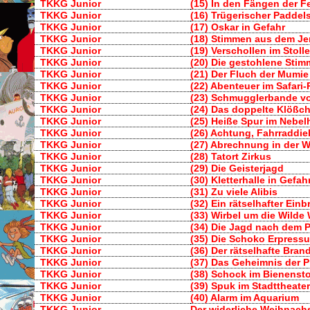
TKKG Junior
(15) In den Fängen der 
TKKG Junior
(16) Trügerischer Paddel
TKKG Junior
(17) Oskar in Gefahr
TKKG Junior
(18) Stimmen aus dem Je
TKKG Junior
(19) Verschollen im Stoll
TKKG Junior
(20) Die gestohlene Stim
TKKG Junior
(21) Der Fluch der Mumie
TKKG Junior
(22) Abenteuer im Safari-
TKKG Junior
(23) Schmugglerbande v
TKKG Junior
(24) Das doppelte Klößc
TKKG Junior
(25) Heiße Spur im Nebel
TKKG Junior
(26) Achtung, Fahrraddie
TKKG Junior
(27) Abrechnung in der W
TKKG Junior
(28) Tatort Zirkus
TKKG Junior
(29) Die Geisterjagd
TKKG Junior
(30) Kletterhalle in Gefah
TKKG Junior
(31) Zu viele Alibis
TKKG Junior
(32) Ein rätselhafter Ein
TKKG Junior
(33) Wirbel um die Wilde
TKKG Junior
(34) Die Jagd nach dem
TKKG Junior
(35) Die Schoko Erpress
TKKG Junior
(36) Der rätselhafte Brand
TKKG Junior
(37) Das Geheimnis der P
TKKG Junior
(38) Schock im Bienenst
TKKG Junior
(39) Spuk im Stadttheater
TKKG Junior
(40) Alarm im Aquarium
TKKG Junior
Der widerliche Weihnach