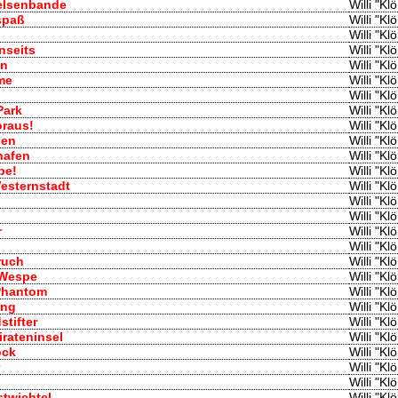
Felsenbande
Willi "K
spaß
Willi "K
Willi "K
nseits
Willi "K
en
Willi "K
me
Willi "K
Willi "K
Park
Willi "K
oraus!
Willi "K
hen
Willi "K
hafen
Willi "K
be!
Willi "K
esternstadt
Willi "K
Willi "K
Willi "K
r
Willi "K
Willi "K
bruch
Willi "K
 Wespe
Willi "K
 Phantom
Willi "K
ung
Willi "K
stifter
Willi "K
irateninsel
Willi "K
ock
Willi "K
Willi "K
Willi "K
stwichtel
Willi "K