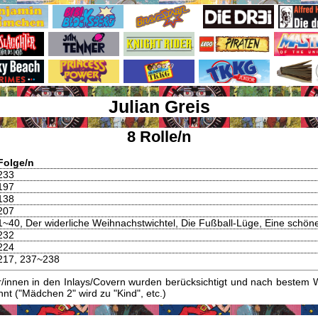
Julian Greis
8 Rolle/n
Folge/n
233
197
138
207
1~40, Der widerliche Weihnachstwichtel, Die Fußball-Lüge, Eine schö
232
224
217, 237~238
innen in den Inlays/Covern wurden berücksichtigt und nach bestem W
t ("Mädchen 2" wird zu "Kind", etc.)