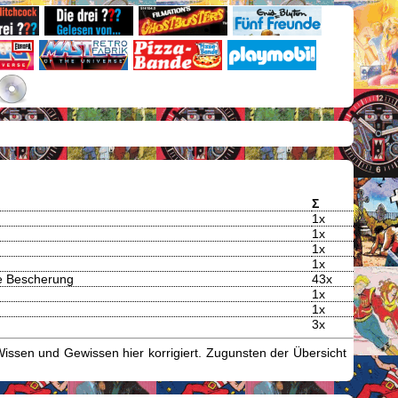
Σ
1x
1x
1x
1x
ne Bescherung
43x
1x
1x
3x
issen und Gewissen hier korrigiert. Zugunsten der Übersicht