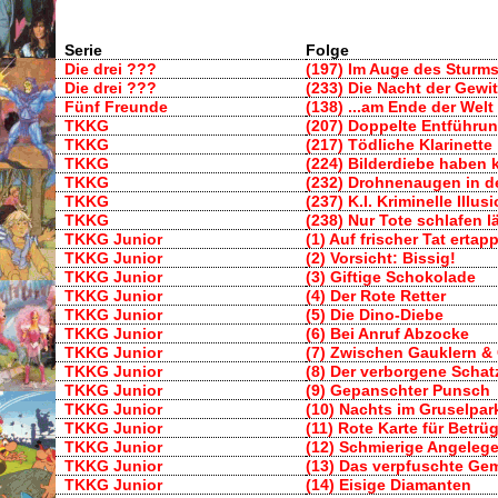
Serie
Folge
Die drei ???
(197) Im Auge des Sturm
Die drei ???
(233) Die Nacht der Gewit
Fünf Freunde
(138) ...am Ende der Welt
TKKG
(207) Doppelte Entführu
TKKG
(217) Tödliche Klarinette
TKKG
(224) Bilderdiebe haben 
TKKG
(232) Drohnenaugen in d
TKKG
(237) K.I. Kriminelle Illus
TKKG
(238) Nur Tote schlafen l
TKKG Junior
(1) Auf frischer Tat ertapp
TKKG Junior
(2) Vorsicht: Bissig!
TKKG Junior
(3) Giftige Schokolade
TKKG Junior
(4) Der Rote Retter
TKKG Junior
(5) Die Dino-Diebe
TKKG Junior
(6) Bei Anruf Abzocke
TKKG Junior
(7) Zwischen Gauklern 
TKKG Junior
(8) Der verborgene Schat
TKKG Junior
(9) Gepanschter Punsch
TKKG Junior
(10) Nachts im Gruselpar
TKKG Junior
(11) Rote Karte für Betrü
TKKG Junior
(12) Schmierige Angeleg
TKKG Junior
(13) Das verpfuschte Ge
TKKG Junior
(14) Eisige Diamanten