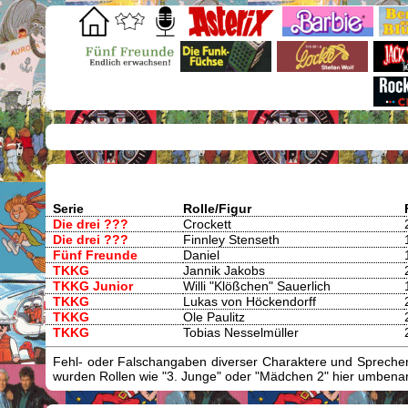
Serie
Rolle/Figur
Die drei ???
Crockett
Die drei ???
Finnley Stenseth
Fünf Freunde
Daniel
TKKG
Jannik Jakobs
TKKG Junior
Willi "Klößchen" Sauerlich
TKKG
Lukas von Höckendorff
TKKG
Ole Paulitz
TKKG
Tobias Nesselmüller
Fehl- oder Falschangaben diverser Charaktere und Sprecher/
wurden Rollen wie "3. Junge" oder "Mädchen 2" hier umbenann