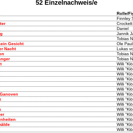
52 Einzelnachweis/e
Rolle/Fi
s
Finnley 
ter
Crockett
Daniel
ng
Jannik 
Tobias N
kein Gesicht
Ole Paul
er Nacht
Lukas v
ion
Tobias N
änger
Tobias N
t
Willi "K
Willi "K
Willi "K
Willi "K
Willi "K
Willi "K
& Ganoven
Willi "K
z
Willi "K
Willi "K
k
Willi "K
ger
Willi "K
enheiten
Willi "K
mälde
Willi "K
Willi "K