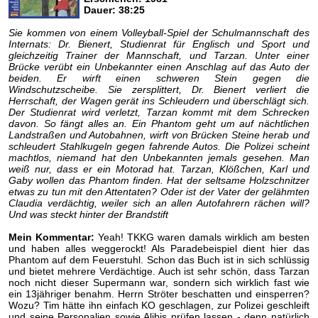
Dauer: 38:25
Sie kommen von einem Volleyball-Spiel der Schulmannschaft des
Internats: Dr. Bienert, Studienrat für Englisch und Sport und
gleichzeitig Trainer der Mannschaft, und Tarzan. Unter einer
Brücke verübt ein Unbekannter einen Anschlag auf das Auto der
beiden. Er wirft einen schweren Stein gegen die
Windschutzscheibe. Sie zersplittert, Dr. Bienert verliert die
Herrschaft, der Wagen gerät ins Schleudern und überschlägt sich.
Der Studienrat wird verletzt, Tarzan kommt mit dem Schrecken
davon. So fängt alles an. Ein Phantom geht um auf nächtlichen
Landstraßen und Autobahnen, wirft von Brücken Steine herab und
schleudert Stahlkugeln gegen fahrende Autos. Die Polizei scheint
machtlos, niemand hat den Unbekannten jemals gesehen. Man
weiß nur, dass er ein Motorad hat. Tarzan, Klößchen, Karl und
Gaby wollen das Phantom finden. Hat der seltsame Holzschnitzer
etwas zu tun mit den Attentaten? Oder ist der Vater der gelähmten
Claudia verdächtig, weiler sich an allen Autofahrern rächen will?
Und was steckt hinter der Brandstift
Mein Kommentar:
Yeah! TKKG waren damals wirklich am besten
und haben alles weggerockt! Als Paradebeispiel dient hier das
Phantom auf dem Feuerstuhl. Schon das Buch ist in sich schlüssig
und bietet mehrere Verdächtige. Auch ist sehr schön, dass Tarzan
noch nicht dieser Supermann war, sondern sich wirklich fast wie
ein 13jähriger benahm. Herrn Ströter beschatten und einsperren?
Wozu? Tim hätte ihn einfach KO geschlagen, zur Polizei geschleift
und seine Personalien sowie Alibis prüfen lassen - denn natürlich