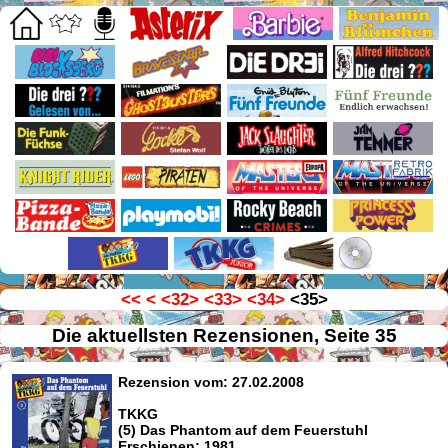
<<
<
<32>
<33>
<34>
<35>
Die aktuellsten Rezensionen, Seite 35
Rezension vom: 27.02.2008
TKKG
(5) Das Phantom auf dem Feuerstuhl
Erschienen: 1981