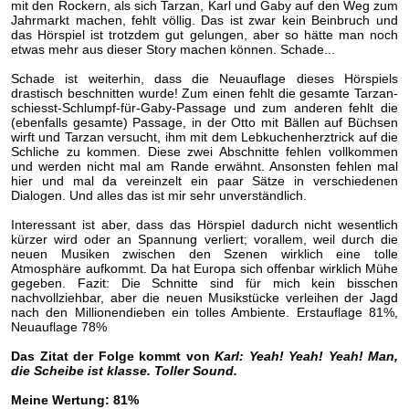
mit den Rockern, als sich Tarzan, Karl und Gaby auf den Weg zum
Jahrmarkt machen, fehlt völlig. Das ist zwar kein Beinbruch und
das Hörspiel ist trotzdem gut gelungen, aber so hätte man noch
etwas mehr aus dieser Story machen können. Schade...
Schade ist weiterhin, dass die Neuauflage dieses Hörspiels
drastisch beschnitten wurde! Zum einen fehlt die gesamte Tarzan-
schiesst-Schlumpf-für-Gaby-Passage und zum anderen fehlt die
(ebenfalls gesamte) Passage, in der Otto mit Bällen auf Büchsen
wirft und Tarzan versucht, ihm mit dem Lebkuchenherztrick auf die
Schliche zu kommen. Diese zwei Abschnitte fehlen vollkommen
und werden nicht mal am Rande erwähnt. Ansonsten fehlen mal
hier und mal da vereinzelt ein paar Sätze in verschiedenen
Dialogen. Und alles das ist mir sehr unverständlich.
Interessant ist aber, dass das Hörspiel dadurch nicht wesentlich
kürzer wird oder an Spannung verliert; vorallem, weil durch die
neuen Musiken zwischen den Szenen wirklich eine tolle
Atmosphäre aufkommt. Da hat Europa sich offenbar wirklich Mühe
gegeben. Fazit: Die Schnitte sind für mich kein bisschen
nachvollziehbar, aber die neuen Musikstücke verleihen der Jagd
nach den Millionendieben ein tolles Ambiente. Erstauflage 81%,
Neuauflage 78%
Das Zitat der Folge kommt von
Karl: Yeah! Yeah! Yeah! Man,
die Scheibe ist klasse. Toller Sound.
Meine Wertung: 81%