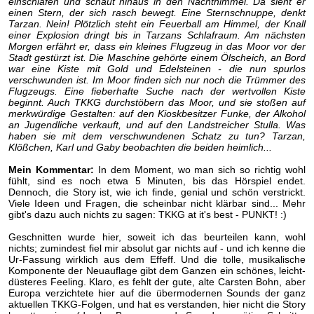
einschlafen und schaut hinaus in den Nachthimmel. Da sieht er
einen Stern, der sich rasch bewegt. Eine Sternschnuppe, denkt
Tarzan. Nein! Plötzlich steht ein Feuerball am Himmel, der Knall
einer Explosion dringt bis in Tarzans Schlafraum. Am nächsten
Morgen erfährt er, dass ein kleines Flugzeug in das Moor vor der
Stadt gestürzt ist. Die Maschine gehörte einem Ölscheich, an Bord
war eine Kiste mit Gold und Edelsteinen - die nun spurlos
verschwunden ist. Im Moor finden sich nur noch die Trümmer des
Flugzeugs. Eine fieberhafte Suche nach der wertvollen Kiste
beginnt. Auch TKKG durchstöbern das Moor, und sie stoßen auf
merkwürdige Gestalten: auf den Kioskbesitzer Funke, der Alkohol
an Jugendliche verkauft, und auf den Landstreicher Stulla. Was
haben sie mit dem verschwundenen Schatz zu tun? Tarzan,
Klößchen, Karl und Gaby beobachten die beiden heimlich...
Mein Kommentar:
In dem Moment, wo man sich so richtig wohl
fühlt, sind es noch etwa 5 Minuten, bis das Hörspiel endet.
Dennoch, die Story ist, wie ich finde, genial und schön verstrickt.
Viele Ideen und Fragen, die scheinbar nicht klärbar sind... Mehr
gibt's dazu auch nichts zu sagen: TKKG at it's best - PUNKT! :)
Geschnitten wurde hier, soweit ich das beurteilen kann, wohl
nichts; zumindest fiel mir absolut gar nichts auf - und ich kenne die
Ur-Fassung wirklich aus dem Effeff. Und die tolle, musikalische
Komponente der Neuauflage gibt dem Ganzen ein schönes, leicht-
düsteres Feeling. Klaro, es fehlt der gute, alte Carsten Bohn, aber
Europa verzichtete hier auf die übermodernen Sounds der ganz
aktuellen TKKG-Folgen, und hat es verstanden, hier nicht die Story