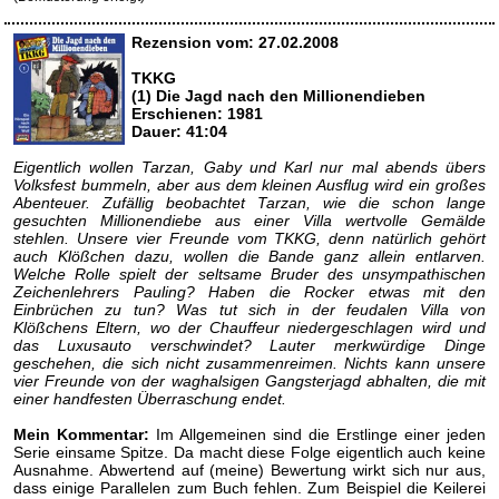
Rezension vom: 27.02.2008
TKKG
(1) Die Jagd nach den Millionendieben
Erschienen: 1981
Dauer: 41:04
Eigentlich wollen Tarzan, Gaby und Karl nur mal abends übers
Volksfest bummeln, aber aus dem kleinen Ausflug wird ein großes
Abenteuer. Zufällig beobachtet Tarzan, wie die schon lange
gesuchten Millionendiebe aus einer Villa wertvolle Gemälde
stehlen. Unsere vier Freunde vom TKKG, denn natürlich gehört
auch Klößchen dazu, wollen die Bande ganz allein entlarven.
Welche Rolle spielt der seltsame Bruder des unsympathischen
Zeichenlehrers Pauling? Haben die Rocker etwas mit den
Einbrüchen zu tun? Was tut sich in der feudalen Villa von
Klößchens Eltern, wo der Chauffeur niedergeschlagen wird und
das Luxusauto verschwindet? Lauter merkwürdige Dinge
geschehen, die sich nicht zusammenreimen. Nichts kann unsere
vier Freunde von der waghalsigen Gangsterjagd abhalten, die mit
einer handfesten Überraschung endet.
Mein Kommentar:
Im Allgemeinen sind die Erstlinge einer jeden
Serie einsame Spitze. Da macht diese Folge eigentlich auch keine
Ausnahme. Abwertend auf (meine) Bewertung wirkt sich nur aus,
dass einige Parallelen zum Buch fehlen. Zum Beispiel die Keilerei