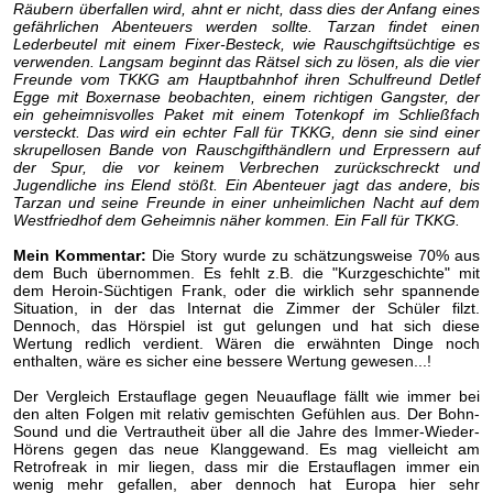
Räubern überfallen wird, ahnt er nicht, dass dies der Anfang eines
gefährlichen Abenteuers werden sollte. Tarzan findet einen
Lederbeutel mit einem Fixer-Besteck, wie Rauschgiftsüchtige es
verwenden. Langsam beginnt das Rätsel sich zu lösen, als die vier
Freunde vom TKKG am Hauptbahnhof ihren Schulfreund Detlef
Egge mit Boxernase beobachten, einem richtigen Gangster, der
ein geheimnisvolles Paket mit einem Totenkopf im Schließfach
versteckt. Das wird ein echter Fall für TKKG, denn sie sind einer
skrupellosen Bande von Rauschgifthändlern und Erpressern auf
der Spur, die vor keinem Verbrechen zurückschreckt und
Jugendliche ins Elend stößt. Ein Abenteuer jagt das andere, bis
Tarzan und seine Freunde in einer unheimlichen Nacht auf dem
Westfriedhof dem Geheimnis näher kommen. Ein Fall für TKKG.
Mein Kommentar:
Die Story wurde zu schätzungsweise 70% aus
dem Buch übernommen. Es fehlt z.B. die "Kurzgeschichte" mit
dem Heroin-Süchtigen Frank, oder die wirklich sehr spannende
Situation, in der das Internat die Zimmer der Schüler filzt.
Dennoch, das Hörspiel ist gut gelungen und hat sich diese
Wertung redlich verdient. Wären die erwähnten Dinge noch
enthalten, wäre es sicher eine bessere Wertung gewesen...!
Der Vergleich Erstauflage gegen Neuauflage fällt wie immer bei
den alten Folgen mit relativ gemischten Gefühlen aus. Der Bohn-
Sound und die Vertrautheit über all die Jahre des Immer-Wieder-
Hörens gegen das neue Klanggewand. Es mag vielleicht am
Retrofreak in mir liegen, dass mir die Erstauflagen immer ein
wenig mehr gefallen, aber dennoch hat Europa hier sehr