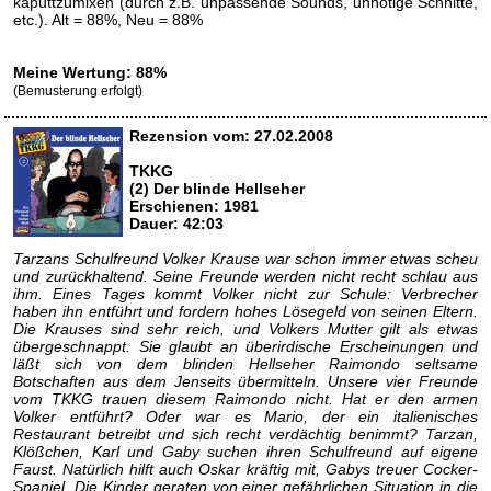
kaputtzumixen (durch z.B. unpassende Sounds, unnötige Schnitte,
etc.). Alt = 88%, Neu = 88%
Meine Wertung: 88%
(Bemusterung erfolgt)
Rezension vom: 27.02.2008
TKKG
(2) Der blinde Hellseher
Erschienen: 1981
Dauer: 42:03
Tarzans Schulfreund Volker Krause war schon immer etwas scheu
und zurückhaltend. Seine Freunde werden nicht recht schlau aus
ihm. Eines Tages kommt Volker nicht zur Schule: Verbrecher
haben ihn entführt und fordern hohes Lösegeld von seinen Eltern.
Die Krauses sind sehr reich, und Volkers Mutter gilt als etwas
übergeschnappt. Sie glaubt an überirdische Erscheinungen und
läßt sich von dem blinden Hellseher Raimondo seltsame
Botschaften aus dem Jenseits übermitteln. Unsere vier Freunde
vom TKKG trauen diesem Raimondo nicht. Hat er den armen
Volker entführt? Oder war es Mario, der ein italienisches
Restaurant betreibt und sich recht verdächtig benimmt? Tarzan,
Klößchen, Karl und Gaby suchen ihren Schulfreund auf eigene
Faust. Natürlich hilft auch Oskar kräftig mit, Gabys treuer Cocker-
Spaniel. Die Kinder geraten von einer gefährlichen Situation in die