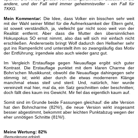
andere, und der Fall wird immer geheimnisvoller - ein Fall für
TKKG.
Mein Kommentar:
Die Idee, dass Volker ein bisschen sehr weit
mit der Wahl seiner Mittel für die Aufmerksamkeit der Eltern geht,
ist soweit verständlich, ja, vielleicht gar nicht sooo weit von der
Realität entfernt. Aber dass die Mutter den übersinnlichen
Hokuspokus SO ernst nimmt, also das will sich mir einfach nicht
erschließen. Andererseits bringt Wolf dadurch den Hellseher sehr
gut ins Rampenlicht und unterstellt ihm so zwangsläufig das Motiv
der Entführung; irgendwie also auch wieder ganz gut.
Im Vergleich Erstauflage gegen Neuauflage ergibt sich guter
Kontrast. Die Erstauflage punktet mit dem klaren Charme der
Bohn'schen Musikkunst; obwohl die Neuauflage dahingegen sehr
stimmig ist; wirkt aber durch die etwas moderneren Klänge
manchmal etwas steif und steril. Und, natürlich, hier wurde
vereinzelt mal hier, mal da, ein Satz geschnitten oder beschnitten;
doch fällt dies kaum ins Gewicht. Mir fiel das eigentlich kaum auf.
Somit sind im Grunde beide Fassungen gleichauf: die alte Version
hat den Bohncharme (82%!), die neue Version wirkt insgesamt
besser abgestimmt, bekommt aber leichten Punktabzug wegen der
eher unnötigen Schnitte (81%!).
Meine Wertung: 82%
(Bemusterung erfolgt)