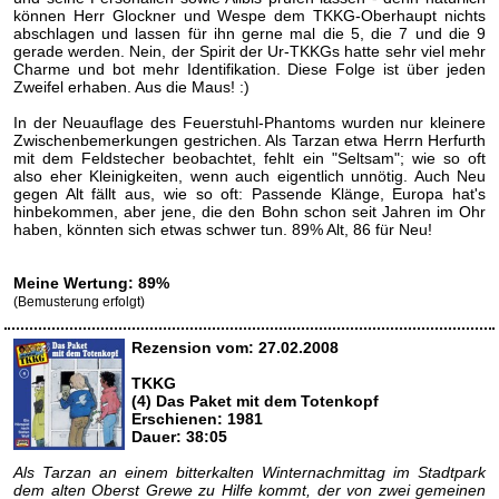
können Herr Glockner und Wespe dem TKKG-Oberhaupt nichts
abschlagen und lassen für ihn gerne mal die 5, die 7 und die 9
gerade werden. Nein, der Spirit der Ur-TKKGs hatte sehr viel mehr
Charme und bot mehr Identifikation. Diese Folge ist über jeden
Zweifel erhaben. Aus die Maus! :)
In der Neuauflage des Feuerstuhl-Phantoms wurden nur kleinere
Zwischenbemerkungen gestrichen. Als Tarzan etwa Herrn Herfurth
mit dem Feldstecher beobachtet, fehlt ein "Seltsam"; wie so oft
also eher Kleinigkeiten, wenn auch eigentlich unnötig. Auch Neu
gegen Alt fällt aus, wie so oft: Passende Klänge, Europa hat's
hinbekommen, aber jene, die den Bohn schon seit Jahren im Ohr
haben, könnten sich etwas schwer tun. 89% Alt, 86 für Neu!
Meine Wertung: 89%
(Bemusterung erfolgt)
Rezension vom: 27.02.2008
TKKG
(4) Das Paket mit dem Totenkopf
Erschienen: 1981
Dauer: 38:05
Als Tarzan an einem bitterkalten Winternachmittag im Stadtpark
dem alten Oberst Grewe zu Hilfe kommt, der von zwei gemeinen