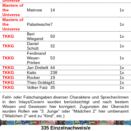
Universe
Masters of
the
Matrose
14
1x
Universe
Masters of
the
Palastwache
7
1x
Universe
Bert
TKKG
50
1x
Wiegand
Daniel
TKKG
32
1x
Schütt
Ferdinand
TKKG
Weyer-
53
1x
Printen
TKKG
Jan Drebelt
44
1x
TKKG
Kaito
238
1x
TKKG
Rocker
19
1x
TKKG
Theo Gräbig
41
1x
TKKG
Volker Fatz
35
1x
Fehl- oder Falschangaben diverser Charaktere und Sprecher/innen
in den Inlays/Covern wurden berücksichtigt und nach bestem
Wissen und Gewissen hier korrigiert. Zugunsten der Übersicht
wurden Rollen wie "3. Junge" oder "Mädchen 2" hier umbenannt
("Mädchen 2" wird zu "Kind", etc.)
335 Einzelnachweis/e