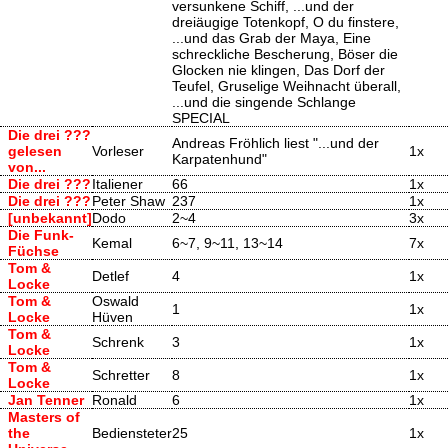
versunkene Schiff, ...und der
dreiäugige Totenkopf, O du finstere,
...und das Grab der Maya, Eine
schreckliche Bescherung, Böser die
Glocken nie klingen, Das Dorf der
Teufel, Gruselige Weihnacht überall,
...und die singende Schlange
SPECIAL
Die drei ???
Andreas Fröhlich liest "...und der
gelesen
Vorleser
1x
Karpatenhund"
von...
Die drei ???
Italiener
66
1x
Die drei ???
Peter Shaw
237
1x
[unbekannt]
Dodo
2~4
3x
Die Funk-
Kemal
6~7, 9~11, 13~14
7x
Füchse
Tom &
Detlef
4
1x
Locke
Tom &
Oswald
1
1x
Locke
Hüven
Tom &
Schrenk
3
1x
Locke
Tom &
Schretter
8
1x
Locke
Jan Tenner
Ronald
6
1x
Masters of
the
Bediensteter
25
1x