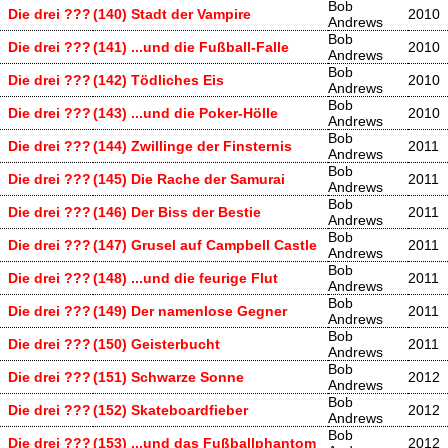
Bob
Die drei ???
(140) Stadt der Vampire
2010
Andrews
Bob
Die drei ???
(141) ...und die Fußball-Falle
2010
Andrews
Bob
Die drei ???
(142) Tödliches Eis
2010
Andrews
Bob
Die drei ???
(143) ...und die Poker-Hölle
2010
Andrews
Bob
Die drei ???
(144) Zwillinge der Finsternis
2011
Andrews
Bob
Die drei ???
(145) Die Rache der Samurai
2011
Andrews
Bob
Die drei ???
(146) Der Biss der Bestie
2011
Andrews
Bob
Die drei ???
(147) Grusel auf Campbell Castle
2011
Andrews
Bob
Die drei ???
(148) ...und die feurige Flut
2011
Andrews
Bob
Die drei ???
(149) Der namenlose Gegner
2011
Andrews
Bob
Die drei ???
(150) Geisterbucht
2011
Andrews
Bob
Die drei ???
(151) Schwarze Sonne
2012
Andrews
Bob
Die drei ???
(152) Skateboardfieber
2012
Andrews
Bob
Die drei ???
(153) ...und das Fußballphantom
2012