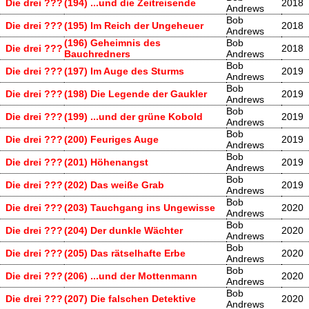
Die drei ???
(194) ...und die Zeitreisende
2018
Andrews
Bob
Die drei ???
(195) Im Reich der Ungeheuer
2018
Andrews
(196) Geheimnis des
Bob
Die drei ???
2018
Bauchredners
Andrews
Bob
Die drei ???
(197) Im Auge des Sturms
2019
Andrews
Bob
Die drei ???
(198) Die Legende der Gaukler
2019
Andrews
Bob
Die drei ???
(199) ...und der grüne Kobold
2019
Andrews
Bob
Die drei ???
(200) Feuriges Auge
2019
Andrews
Bob
Die drei ???
(201) Höhenangst
2019
Andrews
Bob
Die drei ???
(202) Das weiße Grab
2019
Andrews
Bob
Die drei ???
(203) Tauchgang ins Ungewisse
2020
Andrews
Bob
Die drei ???
(204) Der dunkle Wächter
2020
Andrews
Bob
Die drei ???
(205) Das rätselhafte Erbe
2020
Andrews
Bob
Die drei ???
(206) ...und der Mottenmann
2020
Andrews
Bob
Die drei ???
(207) Die falschen Detektive
2020
Andrews