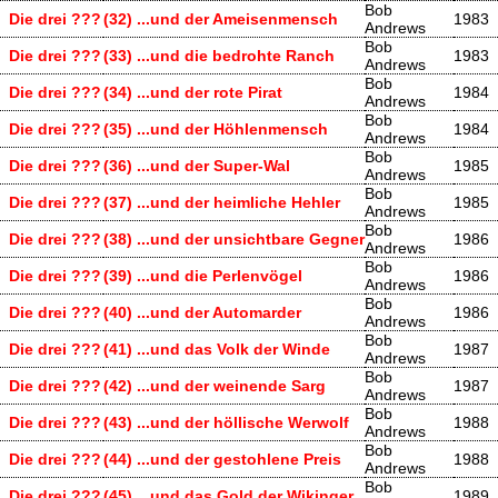
Bob
Die drei ???
(32) ...und der Ameisenmensch
1983
Andrews
Bob
Die drei ???
(33) ...und die bedrohte Ranch
1983
Andrews
Bob
Die drei ???
(34) ...und der rote Pirat
1984
Andrews
Bob
Die drei ???
(35) ...und der Höhlenmensch
1984
Andrews
Bob
Die drei ???
(36) ...und der Super-Wal
1985
Andrews
Bob
Die drei ???
(37) ...und der heimliche Hehler
1985
Andrews
Bob
Die drei ???
(38) ...und der unsichtbare Gegner
1986
Andrews
Bob
Die drei ???
(39) ...und die Perlenvögel
1986
Andrews
Bob
Die drei ???
(40) ...und der Automarder
1986
Andrews
Bob
Die drei ???
(41) ...und das Volk der Winde
1987
Andrews
Bob
Die drei ???
(42) ...und der weinende Sarg
1987
Andrews
Bob
Die drei ???
(43) ...und der höllische Werwolf
1988
Andrews
Bob
Die drei ???
(44) ...und der gestohlene Preis
1988
Andrews
Bob
Die drei ???
(45) ...und das Gold der Wikinger
1989