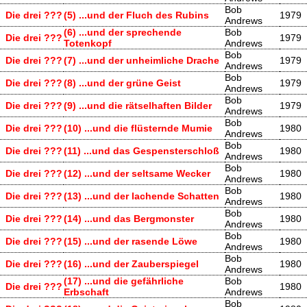
Bob
Die drei ???
(5) ...und der Fluch des Rubins
1979
Andrews
(6) ...und der sprechende
Bob
Die drei ???
1979
Totenkopf
Andrews
Bob
Die drei ???
(7) ...und der unheimliche Drache
1979
Andrews
Bob
Die drei ???
(8) ...und der grüne Geist
1979
Andrews
Bob
Die drei ???
(9) ...und die rätselhaften Bilder
1979
Andrews
Bob
Die drei ???
(10) ...und die flüsternde Mumie
1980
Andrews
Bob
Die drei ???
(11) ...und das Gespensterschloß
1980
Andrews
Bob
Die drei ???
(12) ...und der seltsame Wecker
1980
Andrews
Bob
Die drei ???
(13) ...und der lachende Schatten
1980
Andrews
Bob
Die drei ???
(14) ...und das Bergmonster
1980
Andrews
Bob
Die drei ???
(15) ...und der rasende Löwe
1980
Andrews
Bob
Die drei ???
(16) ...und der Zauberspiegel
1980
Andrews
(17) ...und die gefährliche
Bob
Die drei ???
1980
Erbschaft
Andrews
Bob