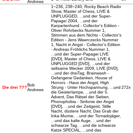
Andrews
1~236, 238~240, Rocky Beach Radio
Show, Master of Chess, LIVE &
UNPLUGGED, ...und der Super-
Papagei 2004, ...und der
Karpartenhund - Collector's Edition -
Oliver Rohrbecks Nummer 1,
Stimmen aus dem Nichts - Collector's
Edition - Jens Wawrczecks Nummer
1, Nacht in Angst - Collector's Edition
- Andreas Fröhlichs Nummer 1,
...und der Super-Papagei LIVE
[DVD], Master of Chess, LIVE &
UNPLUGGED [DVD], ...und der
seltsame Wecker 2009, LIVE [DVD],
...und der dreiTag, Brainwash -
Gefangene Gedanken, House of
Horrors - Haus der Angst, High
Bob
Die drei ???
Strung - Unter Hochspannung, ...und
272x
Andrews
die Geisterlampe, ...und der 5.
Advent, Das Rätsel der Sieben,
Phonophobia - Sinfonie der Angst
[DVD], ...und der Zeitgeist, Stille
Nacht, düstere Nacht, Das Grab der
Inka-Mumie, ...und der Tornadojäger,
...und das kalte Auge, ...und der
schwarze Tag, ...und die schwarze
Katze SPECIAL, ...und das