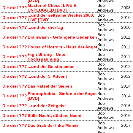
[DVD]
Andrews
Master of Chess, LIVE &
Bob
Die drei ???
2008
UNPLUGGED [DVD]
Andrews
...und der seltsame Wecker 2009,
Bob
Die drei ???
2010
LIVE [DVD]
Andrews
Bob
Die drei ???
...und der dreiTag
2010
Andrews
Bob
Die drei ???
Brainwash - Gefangene Gedanken
2011
Andrews
Bob
Die drei ???
House of Horrors - Haus der Angst
2011
Andrews
High Strung - Unter
Bob
Die drei ???
2011
Hochspannung
Andrews
Bob
Die drei ???
...und die Geisterlampe
2012
Andrews
Bob
Die drei ???
...und der 5. Advent
2012
Andrews
Bob
Die drei ???
Das Rätsel der Sieben
2014
Andrews
Phonophobia - Sinfonie der Angst
Bob
Die drei ???
2014
[DVD]
Andrews
Bob
Die drei ???
...und der Zeitgeist
2016
Andrews
Bob
Die drei ???
Stille Nacht, düstere Nacht
2016
Andrews
Bob
Die drei ???
Das Grab der Inka-Mumie
2017
Andrews
Bob