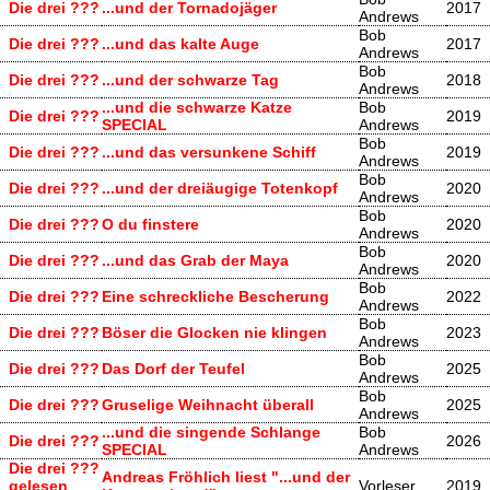
Die drei ???
...und der Tornadojäger
2017
Andrews
Bob
Die drei ???
...und das kalte Auge
2017
Andrews
Bob
Die drei ???
...und der schwarze Tag
2018
Andrews
...und die schwarze Katze
Bob
Die drei ???
2019
SPECIAL
Andrews
Bob
Die drei ???
...und das versunkene Schiff
2019
Andrews
Bob
Die drei ???
...und der dreiäugige Totenkopf
2020
Andrews
Bob
Die drei ???
O du finstere
2020
Andrews
Bob
Die drei ???
...und das Grab der Maya
2020
Andrews
Bob
Die drei ???
Eine schreckliche Bescherung
2022
Andrews
Bob
Die drei ???
Böser die Glocken nie klingen
2023
Andrews
Bob
Die drei ???
Das Dorf der Teufel
2025
Andrews
Bob
Die drei ???
Gruselige Weihnacht überall
2025
Andrews
...und die singende Schlange
Bob
Die drei ???
2026
SPECIAL
Andrews
Die drei ???
Andreas Fröhlich liest "...und der
gelesen
Vorleser
2019