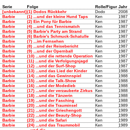
Serie
Folge
Rolle/Figur
Jahr
[unbekannt]
(1) Dodos Rückkehr
Dodo
2008
Barbie
(1) ...und der kleine Hund Taps
Ken
1987
Barbie
(2) Ein Pony für Barbie
Ken
1987
Barbie
(4) ...und das Tennismatch
Ken
1987
Barbie
(5) Barbie's Party am Strand
Ken
1987
Barbie
(6) Barbie's Schmuck-Schatulle
Ken
1987
Barbie
(7) ...im Fernsehen
Ken
1987
Barbie
(8) ...und der Reisebericht
Ken
1987
Barbie
(9) ...und der Opernball
Ken
1987
Barbie
(10) ...und die rettende Operation
Ken
1987
Barbie
(11) ...und die Verfolgungsjagd
Ken
1987
Barbie
(12) ...und der Surf-Shop
Ken
1987
Barbie
(13) ...und das Lied der Kinder
Ken
1988
Barbie
(14) ...und das Gewinnspiel
Ken
1988
Barbie
(15) ...und die Talk-Show
Ken
1988
Barbie
(16) ...und der Modedieb
Ken
1988
Barbie
(17) ...und der verzauberte Zirkus
Ken
1988
Barbie
(18) ...und die Tänzerin
Ken
1988
Barbie
(19) ...und der Fasching
Ken
1988
Barbie
(20) ...und die Trauminsel
Ken
1989
Barbie
(21) ...und der Griechengott
Ken
1989
Barbie
(22) ...und der Beauty-Shop
Ken
1989
Barbie
(23) ...und die Safari
Ken
1989
Barbie
(24) ...und das Traummobil
Ken
1989
...und die