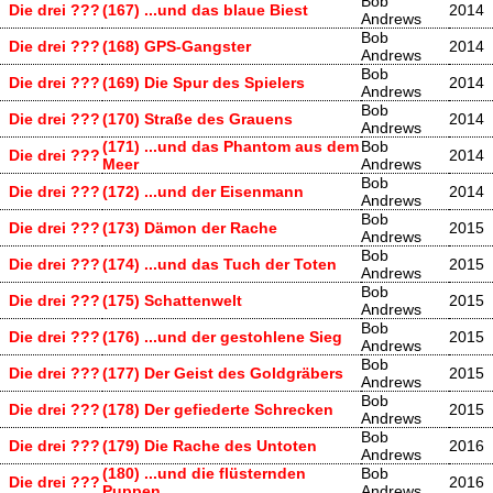
Bob
Die drei ???
(167) ...und das blaue Biest
2014
Andrews
Bob
Die drei ???
(168) GPS-Gangster
2014
Andrews
Bob
Die drei ???
(169) Die Spur des Spielers
2014
Andrews
Bob
Die drei ???
(170) Straße des Grauens
2014
Andrews
(171) ...und das Phantom aus dem
Bob
Die drei ???
2014
Meer
Andrews
Bob
Die drei ???
(172) ...und der Eisenmann
2014
Andrews
Bob
Die drei ???
(173) Dämon der Rache
2015
Andrews
Bob
Die drei ???
(174) ...und das Tuch der Toten
2015
Andrews
Bob
Die drei ???
(175) Schattenwelt
2015
Andrews
Bob
Die drei ???
(176) ...und der gestohlene Sieg
2015
Andrews
Bob
Die drei ???
(177) Der Geist des Goldgräbers
2015
Andrews
Bob
Die drei ???
(178) Der gefiederte Schrecken
2015
Andrews
Bob
Die drei ???
(179) Die Rache des Untoten
2016
Andrews
(180) ...und die flüsternden
Bob
Die drei ???
2016
Puppen
Andrews