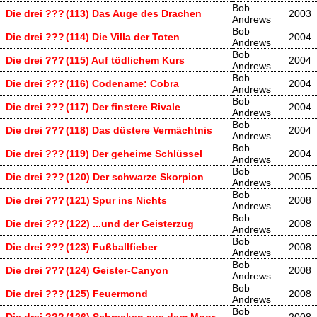
Bob
Die drei ???
(113) Das Auge des Drachen
2003
Andrews
Bob
Die drei ???
(114) Die Villa der Toten
2004
Andrews
Bob
Die drei ???
(115) Auf tödlichem Kurs
2004
Andrews
Bob
Die drei ???
(116) Codename: Cobra
2004
Andrews
Bob
Die drei ???
(117) Der finstere Rivale
2004
Andrews
Bob
Die drei ???
(118) Das düstere Vermächtnis
2004
Andrews
Bob
Die drei ???
(119) Der geheime Schlüssel
2004
Andrews
Bob
Die drei ???
(120) Der schwarze Skorpion
2005
Andrews
Bob
Die drei ???
(121) Spur ins Nichts
2008
Andrews
Bob
Die drei ???
(122) ...und der Geisterzug
2008
Andrews
Bob
Die drei ???
(123) Fußballfieber
2008
Andrews
Bob
Die drei ???
(124) Geister-Canyon
2008
Andrews
Bob
Die drei ???
(125) Feuermond
2008
Andrews
Bob
Die drei ???
(126) Schrecken aus dem Moor
2008