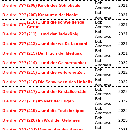
Bob
Die drei ???
(208) Kelch des Schicksals
2021
Andrews
Bob
Die drei ???
(209) Kreaturen der Nacht
2021
Andrews
(210) ...und die schweigende
Bob
Die drei ???
2021
Grotte
Andrews
Bob
Die drei ???
(211) ...und der Jadekönig
2021
Andrews
Bob
Die drei ???
(212) ...und der weiße Leopard
2021
Andrews
Bob
Die drei ???
(213) Der Fluch der Medusa
2021
Andrews
Bob
Die drei ???
(214) ...und der Geisterbunker
2022
Andrews
Bob
Die drei ???
(215) ...und die verlorene Zeit
2022
Andrews
Bob
Die drei ???
(216) Die Schwingen des Unheils
2022
Andrews
Bob
Die drei ???
(217) ...und der Kristallschädel
2022
Andrews
Bob
Die drei ???
(218) Im Netz der Lügen
2022
Andrews
Bob
Die drei ???
(219) ...und die Teufelsklippe
2022
Andrews
Bob
Die drei ???
(220) Im Wald der Gefahren
2023
Andrews
Bob
Die drei ???
(221) Manuskript des Satans
2023