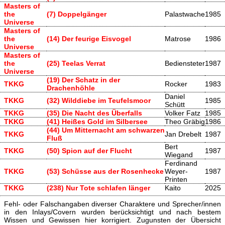
Masters of
the
(7) Doppelgänger
Palastwache
1985
Universe
Masters of
the
(14) Der feurige Eisvogel
Matrose
1986
Universe
Masters of
the
(25) Teelas Verrat
Bediensteter
1987
Universe
(19) Der Schatz in der
TKKG
Rocker
1983
Drachenhöhle
Daniel
TKKG
(32) Wilddiebe im Teufelsmoor
1985
Schütt
TKKG
(35) Die Nacht des Überfalls
Volker Fatz
1985
TKKG
(41) Heißes Gold im Silbersee
Theo Gräbig
1986
(44) Um Mitternacht am schwarzen
TKKG
Jan Drebelt
1987
Fluß
Bert
TKKG
(50) Spion auf der Flucht
1987
Wiegand
Ferdinand
TKKG
(53) Schüsse aus der Rosenhecke
Weyer-
1987
Printen
TKKG
(238) Nur Tote schlafen länger
Kaito
2025
Fehl- oder Falschangaben diverser Charaktere und Sprecher/innen
in den Inlays/Covern wurden berücksichtigt und nach bestem
Wissen und Gewissen hier korrigiert. Zugunsten der Übersicht