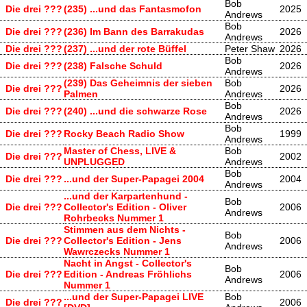
Bob
Die drei ???
(235) ...und das Fantasmofon
2025
Andrews
Bob
Die drei ???
(236) Im Bann des Barrakudas
2026
Andrews
Die drei ???
(237) ...und der rote Büffel
Peter Shaw
2026
Bob
Die drei ???
(238) Falsche Schuld
2026
Andrews
(239) Das Geheimnis der sieben
Bob
Die drei ???
2026
Palmen
Andrews
Bob
Die drei ???
(240) ...und die schwarze Rose
2026
Andrews
Bob
Die drei ???
Rocky Beach Radio Show
1999
Andrews
Master of Chess, LIVE &
Bob
Die drei ???
2002
UNPLUGGED
Andrews
Bob
Die drei ???
...und der Super-Papagei 2004
2004
Andrews
...und der Karpartenhund -
Bob
Die drei ???
Collector's Edition - Oliver
2006
Andrews
Rohrbecks Nummer 1
Stimmen aus dem Nichts -
Bob
Die drei ???
Collector's Edition - Jens
2006
Andrews
Wawrczecks Nummer 1
Nacht in Angst - Collector's
Bob
Die drei ???
Edition - Andreas Fröhlichs
2006
Andrews
Nummer 1
...und der Super-Papagei LIVE
Bob
Die drei ???
2006