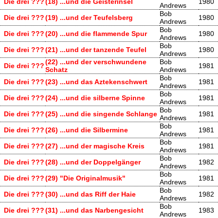
Die drei ???
(18) ...und die Geisterinsel
1980
Andrews
Bob
Die drei ???
(19) ...und der Teufelsberg
1980
Andrews
Bob
Die drei ???
(20) ...und die flammende Spur
1980
Andrews
Bob
Die drei ???
(21) ...und der tanzende Teufel
1980
Andrews
(22) ...und der verschwundene
Bob
Die drei ???
1981
Schatz
Andrews
Bob
Die drei ???
(23) ...und das Aztekenschwert
1981
Andrews
Bob
Die drei ???
(24) ...und die silberne Spinne
1981
Andrews
Bob
Die drei ???
(25) ...und die singende Schlange
1981
Andrews
Bob
Die drei ???
(26) ...und die Silbermine
1981
Andrews
Bob
Die drei ???
(27) ...und der magische Kreis
1981
Andrews
Bob
Die drei ???
(28) ...und der Doppelgänger
1982
Andrews
Bob
Die drei ???
(29) "Die Originalmusik"
1981
Andrews
Bob
Die drei ???
(30) ...und das Riff der Haie
1982
Andrews
Bob
Die drei ???
(31) ...und das Narbengesicht
1983
Andrews