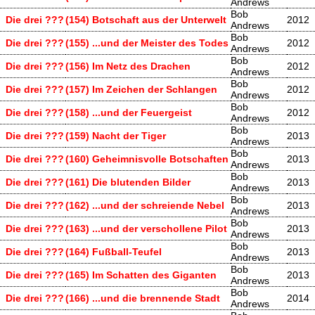
Andrews
Bob
Die drei ???
(154) Botschaft aus der Unterwelt
2012
Andrews
Bob
Die drei ???
(155) ...und der Meister des Todes
2012
Andrews
Bob
Die drei ???
(156) Im Netz des Drachen
2012
Andrews
Bob
Die drei ???
(157) Im Zeichen der Schlangen
2012
Andrews
Bob
Die drei ???
(158) ...und der Feuergeist
2012
Andrews
Bob
Die drei ???
(159) Nacht der Tiger
2013
Andrews
Bob
Die drei ???
(160) Geheimnisvolle Botschaften
2013
Andrews
Bob
Die drei ???
(161) Die blutenden Bilder
2013
Andrews
Bob
Die drei ???
(162) ...und der schreiende Nebel
2013
Andrews
Bob
Die drei ???
(163) ...und der verschollene Pilot
2013
Andrews
Bob
Die drei ???
(164) Fußball-Teufel
2013
Andrews
Bob
Die drei ???
(165) Im Schatten des Giganten
2013
Andrews
Bob
Die drei ???
(166) ...und die brennende Stadt
2014
Andrews