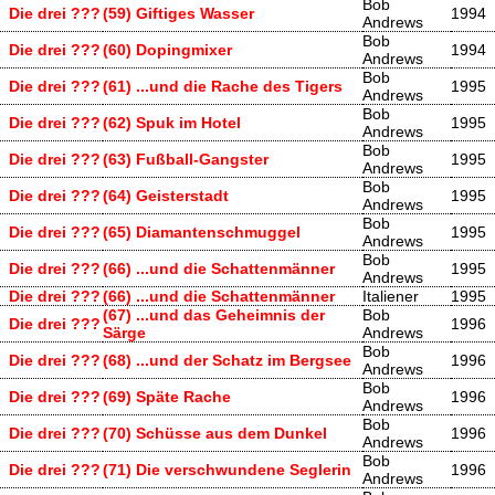
Bob
Die drei ???
(59) Giftiges Wasser
1994
Andrews
Bob
Die drei ???
(60) Dopingmixer
1994
Andrews
Bob
Die drei ???
(61) ...und die Rache des Tigers
1995
Andrews
Bob
Die drei ???
(62) Spuk im Hotel
1995
Andrews
Bob
Die drei ???
(63) Fußball-Gangster
1995
Andrews
Bob
Die drei ???
(64) Geisterstadt
1995
Andrews
Bob
Die drei ???
(65) Diamantenschmuggel
1995
Andrews
Bob
Die drei ???
(66) ...und die Schattenmänner
1995
Andrews
Die drei ???
(66) ...und die Schattenmänner
Italiener
1995
(67) ...und das Geheimnis der
Bob
Die drei ???
1996
Särge
Andrews
Bob
Die drei ???
(68) ...und der Schatz im Bergsee
1996
Andrews
Bob
Die drei ???
(69) Späte Rache
1996
Andrews
Bob
Die drei ???
(70) Schüsse aus dem Dunkel
1996
Andrews
Bob
Die drei ???
(71) Die verschwundene Seglerin
1996
Andrews