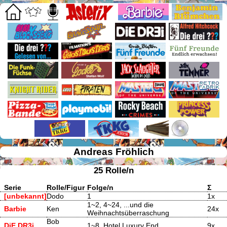
Andreas Fröhlich
25 Rolle/n
Serie
Rolle/Figur
Folge/n
Σ
[unbekannt]
Dodo
1
1x
1~2, 4~24, ...und die
Barbie
Ken
24x
Weihnachtsüberraschung
Bob
DiE DR3i
1~8, Hotel Luxury End
9x