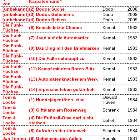
Karpatenhund"
von...
[unbekannt]
(2) Dodos Suche
Dodo
2008
[unbekannt]
(3) Dodos Geheimnis
Dodo
2009
[unbekannt]
(4) Dodos Reisen
Dodo
2009
Die Funk-
(6) Kemals letzte Chance
Kemal
1983
Füchse
Die Funk-
(7) Jagd auf die Automarder
Kemal
1983
Füchse
Die Funk-
(9) Das Ding mit den Briefmarken
Kemal
1983
Füchse
Die Funk-
(10) Die Falle schnappt zu
Kemal
1983
Füchse
Die Funk-
(11) Kampf mit dem Roten Blitz
Kemal
1983
Füchse
Die Funk-
(13) Automatenknacker am Werk
Kemal
1983
Füchse
Die Funk-
(14) Erpresser leben gefährlich
Kemal
1983
Füchse
Tom &
Oswald
(1) Hundejäger töten leise
1984
Locke
Hüven
Tom &
(3) Giftalarm am Rosenweg
Schrenk
1984
Locke
Tom &
(4) Die Fußball-Oma darf nicht
Detlef
1984
Locke
sterben
Tom &
(8) Aufruhr in der Unterwelt
Schretter
1984
Locke
Jan Tenner
(6) Geheimnis des Adlers
Ronald
1981