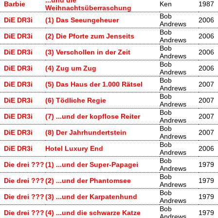
Barbie
Ken
1987
Weihnachtsüberraschung
Bob
DiE DR3i
(1) Das Seeungeheuer
2006
Andrews
Bob
DiE DR3i
(2) Die Pforte zum Jenseits
2006
Andrews
Bob
DiE DR3i
(3) Verschollen in der Zeit
2006
Andrews
Bob
DiE DR3i
(4) Zug um Zug
2006
Andrews
Bob
DiE DR3i
(5) Das Haus der 1.000 Rätsel
2007
Andrews
Bob
DiE DR3i
(6) Tödliche Regie
2007
Andrews
Bob
DiE DR3i
(7) ...und der kopflose Reiter
2007
Andrews
Bob
DiE DR3i
(8) Der Jahrhundertstein
2007
Andrews
Bob
DiE DR3i
Hotel Luxury End
2006
Andrews
Bob
Die drei ???
(1) ...und der Super-Papagei
1979
Andrews
Bob
Die drei ???
(2) ...und der Phantomsee
1979
Andrews
Bob
Die drei ???
(3) ...und der Karpatenhund
1979
Andrews
Bob
Die drei ???
(4) ...und die schwarze Katze
1979
Andrews