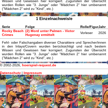
Wissen und Gewissen hier korrigiert. Zugunsten der Übersicht
wurden Rollen wie "3. Junge" oder "Mädchen 2" hier umbenannt
("Mädchen 2" wird zu "Kind", etc.)
1 Einzelnachweis/e
Serie
Folge
Rolle/Figur
Jahr
Rocky Beach
(2) Mord unter Palmen - Victor
Vorleser
2026
Crimes
Hugenay ermittelt
Fehl- oder Falschangaben diverser Charaktere und Sprecher/innen
in den Inlays/Covern wurden berücksichtigt und nach bestem
Wissen und Gewissen hier korrigiert. Zugunsten der Übersicht
wurden Rollen wie "3. Junge" oder "Mädchen 2" hier umbenannt
("Mädchen 2" wird zu "Kind", etc.)
© 2002-2026,
hoerspiel-request.de
Datenschutz
|
Impressum