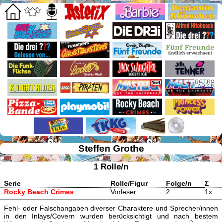
Steffen Grothe
1 Rolle/n
Serie
Rolle/Figur
Folge/n
Σ
Rocky Beach Crimes
Vorleser
2
1x
Fehl- oder Falschangaben diverser Charaktere und Sprecher/innen
in den Inlays/Covern wurden berücksichtigt und nach bestem