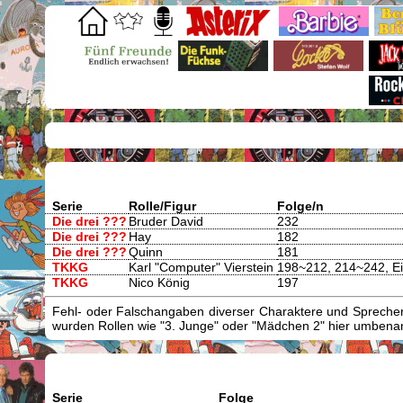
Serie
Rolle/Figur
Folge/n
Die drei ???
Bruder David
232
Die drei ???
Hay
182
Die drei ???
Quinn
181
TKKG
Karl "Computer" Vierstein
198~212, 214~242, Ei
TKKG
Nico König
197
Fehl- oder Falschangaben diverser Charaktere und Sprecher/
wurden Rollen wie "3. Junge" oder "Mädchen 2" hier umbenann
Serie
Folge