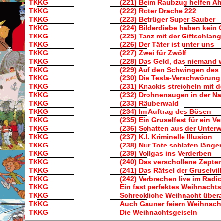
TKKG
(221) Beim Raubzug helfen A
TKKG
(222) Roter Drache 222
TKKG
(223) Betrüger Super Sauber
TKKG
(224) Bilderdiebe haben kein 
TKKG
(225) Tanz mit der Giftschlan
TKKG
(226) Der Täter ist unter uns
TKKG
(227) Zwei für Zwölf
TKKG
(228) Das Geld, das niemand 
TKKG
(229) Auf den Schwingen des
TKKG
(230) Die Tesla-Verschwörung
TKKG
(231) Knackis streicheln mit d
TKKG
(232) Drohnenaugen in der N
TKKG
(233) Räuberwald
TKKG
(234) Im Auftrag des Bösen
TKKG
(235) Ein Gruselfest für ein 
TKKG
(236) Schatten aus der Unterw
TKKG
(237) K.I. Kriminelle Illusion
TKKG
(238) Nur Tote schlafen länge
TKKG
(239) Vollgas ins Verderben
TKKG
(240) Das verschollene Zepte
TKKG
(241) Das Rätsel der Gruselvil
TKKG
(242) Verbrechen live im Radi
TKKG
Ein fast perfektes Weihnach
TKKG
Schreckliche Weihnacht übera
TKKG
Auch Gauner feiern Weihnach
TKKG
Die Weihnachtsgeiseln