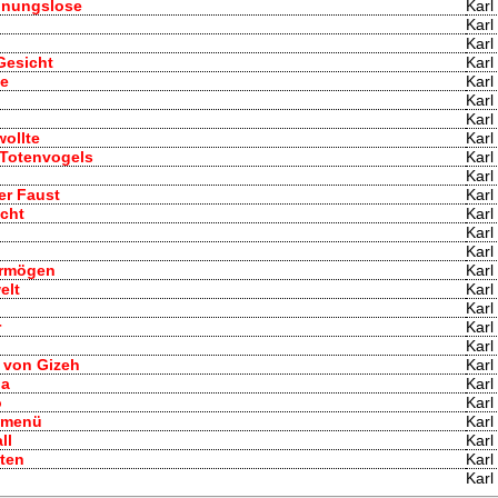
hnungslose
Karl
Karl
Karl
Gesicht
Karl
ge
Karl
Karl
Karl
wollte
Karl
 Totenvogels
Karl
Karl
er Faust
Karl
acht
Karl
Karl
Karl
Vermögen
Karl
elt
Karl
Karl
r
Karl
Karl
r von Gizeh
Karl
la
Karl
o
Karl
tsmenü
Karl
ll
Karl
ten
Karl
Karl