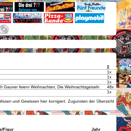
Σ
1x
1x
1x
ch Gauner feiern Weihnachten, Die Weihnachtsgeiseln
48x
1x
issen und Gewissen hier korrigiert. Zugunsten der Übersicht
e/Figur
Jahr