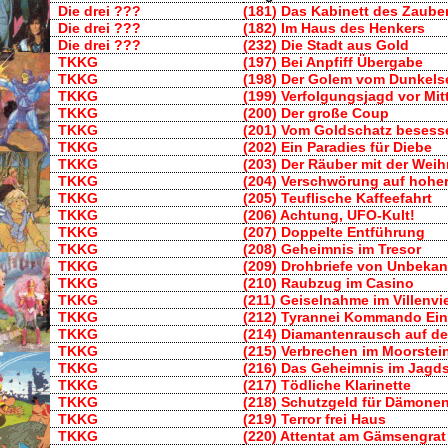
Die drei ???
(181) Das Kabinett des Zaube
Die drei ???
(182) Im Haus des Henkers
Die drei ???
(232) Die Stadt aus Gold
TKKG
(197) Bei Anpfiff Übergabe
TKKG
(198) Der Golem vom Dunkels
TKKG
(199) Verfolgungsjagd vor Mit
TKKG
(200) Der große Coup
TKKG
(201) Vom Goldschatz besess
TKKG
(202) Ein Paradies für Diebe
TKKG
(203) Der Räuber mit der We
TKKG
(204) Verschwörung auf hohe
TKKG
(205) Teuflische Kaffeefahrt
TKKG
(206) Achtung, UFO-Kult!
TKKG
(207) Doppelte Entführung
TKKG
(208) Geheimnis im Tresor
TKKG
(209) Drohbriefe von Unbekan
TKKG
(210) Raubzug im Casino
TKKG
(211) Geiselnahme im Villenvie
TKKG
(212) Tyrannei Kommando Ei
TKKG
(214) Diamantenrausch auf de
TKKG
(215) Verbrechen im Moorstei
TKKG
(216) Das Geheimnis im Jagd
TKKG
(217) Tödliche Klarinette
TKKG
(218) Schutzgeld für Dämone
TKKG
(219) Terror frei Haus
TKKG
(220) Attentat am Gämsengrat