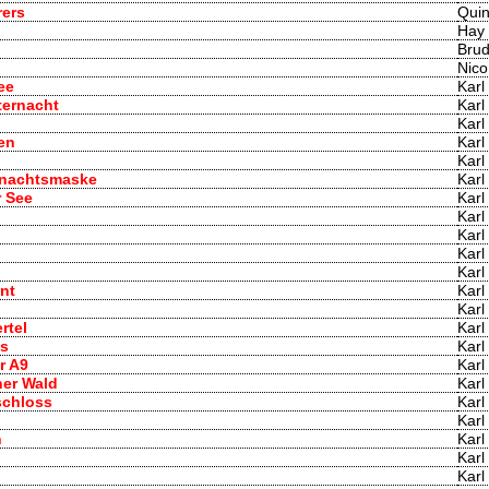
rers
Qui
Hay
Brud
Nico
ee
Karl
ternacht
Karl
Karl
en
Karl
Karl
ihnachtsmaske
Karl
r See
Karl
Karl
Karl
Karl
Karl
nt
Karl
Karl
rtel
Karl
ns
Karl
r A9
Karl
ner Wald
Karl
schloss
Karl
Karl
n
Karl
Karl
Karl