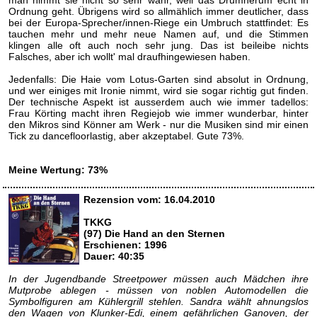
man nimmt sie nicht so sehr wahr, weil das Drumherum echt in
Ordnung geht. Übrigens wird so allmählich immer deutlicher, dass
bei der Europa-Sprecher/innen-Riege ein Umbruch stattfindet: Es
tauchen mehr und mehr neue Namen auf, und die Stimmen
klingen alle oft auch noch sehr jung. Das ist beileibe nichts
Falsches, aber ich wollt' mal draufhingewiesen haben.
Jedenfalls: Die Haie vom Lotus-Garten sind absolut in Ordnung,
und wer einiges mit Ironie nimmt, wird sie sogar richtig gut finden.
Der technische Aspekt ist ausserdem auch wie immer tadellos:
Frau Körting macht ihren Regiejob wie immer wunderbar, hinter
den Mikros sind Könner am Werk - nur die Musiken sind mir einen
Tick zu dancefloorlastig, aber akzeptabel. Gute 73%.
Meine Wertung: 73%
Rezension vom: 16.04.2010
TKKG
(97) Die Hand an den Sternen
Erschienen: 1996
Dauer: 40:35
In der Jugendbande Streetpower müssen auch Mädchen ihre
Mutprobe ablegen - müssen von noblen Automodellen die
Symbolfiguren am Kühlergrill stehlen. Sandra wählt ahnungslos
den Wagen von Klunker-Edi, einem gefährlichen Ganoven, der