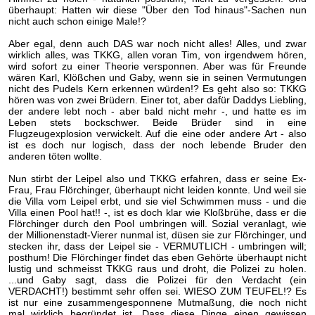
überhaupt: Hatten wir diese "Über den Tod hinaus"-Sachen nun
nicht auch schon einige Male!?
Aber egal, denn auch DAS war noch nicht alles! Alles, und zwar
wirklich alles, was TKKG, allen voran Tim, von irgendwem hören,
wird sofort zu einer Theorie versponnen. Aber was für Freunde
wären Karl, Klößchen und Gaby, wenn sie in seinen Vermutungen
nicht des Pudels Kern erkennen würden!? Es geht also so: TKKG
hören was von zwei Brüdern. Einer tot, aber dafür Daddys Liebling,
der andere lebt noch - aber bald nicht mehr -, und hatte es im
Leben stets bockschwer. Beide Brüder sind in eine
Flugzeugexplosion verwickelt. Auf die eine oder andere Art - also
ist es doch nur logisch, dass der noch lebende Bruder den
anderen töten wollte.
Nun stirbt der Leipel also und TKKG erfahren, dass er seine Ex-
Frau, Frau Flörchinger, überhaupt nicht leiden konnte. Und weil sie
die Villa vom Leipel erbt, und sie viel Schwimmen muss - und die
Villa einen Pool hat!! -, ist es doch klar wie Kloßbrühe, dass er die
Flörchinger durch den Pool umbringen will. Sozial veranlagt, wie
der Millionenstadt-Vierer nunmal ist, düsen sie zur Flörchinger, und
stecken ihr, dass der Leipel sie - VERMUTLICH - umbringen will;
posthum! Die Flörchinger findet das eben Gehörte überhaupt nicht
lustig und schmeisst TKKG raus und droht, die Polizei zu holen.
...und Gaby sagt, dass die Polizei für den Verdacht (ein
VERDACHT!) bestimmt sehr offen sei. WIESO ZUM TEUFEL!? Es
ist nur eine zusammengesponnene Mutmaßung, die noch nicht
mal wirklich begründet ist. Dass diese Dinge einen gewissen