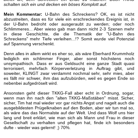
schalten sich ein und decken ein böses Komplott auf.
Mein Kommentar:
U-Bahn des Schreckens? OK, es ist nicht
abzustreiten, dass es für viele ein erschreckendes Ereignis ist, in
der U-Bahn bedroht oder ausgeraubt zu werden; oder noch
Schlimmeres... Aber wieso gab man dann nicht 2-3 Szenen mehr
in diese Geschichte, die die Thematik der "U-Bahn des
Schreckens" mehr Tiefe verleihen...!? Somit wurde viel Potenzial
auf Spannung verschenkt.
Denn alles in allem wirkt es eher so, als wäre Eberhard Krummholz
lediglich ein schlimmer Finger, aber sonst höchstens noch
unsympathisch. Dass er aus Geldsucht eine ganze Stadt quasi
terrorisiert, mehrfach Körperverletzung in Auftrag gibt, und
soweiter, KLINGT zwar verdammt nochmal sehr, sehr mies, aber
es fällt mir schwer, ihm das aufzubürden, weil es gegen Ende so
nebenbei aufgedröselt wird.
Ansonsten geht dieser TKKG-Fall aber echt in Ordnung, sogar,
wenn man ihn nach den "alten TKKG-Maßstäben" misst. Sicher,
sicher, Tim hat mal wieder vor gar nichts Angst und nagelt auch die
ausgebildesten Prügelknaben auf den Boden, aber wir tun mal so,
als wäre das das Normalste auf der Welt. Und dass Wolf uns hier
lang und breit erklärt, wie man sich als Mann und Frau in dieser
Gesellschaft zu verhalten und pflegen hat, finde ich besonders
dufte - wieder was gelernt! ;) 70%.