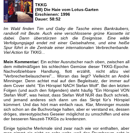
TKKG
(98) Die Haie vom Lotus-Garten
Erschienen: 1996
Dauer: 58:52
Im Wald finden Tim und Gaby die Tasche eines Bankräubers,
randvoll mit Beute. Auch eine verschlossene grüne Kassette ist
dabei. Dann überstürzen sich die Ereignisse. Eine wilde
Verfolgungsjagd endet mit einer Geiselnahme, und eine heiße
Spur führt in die Zentrale einer internationalen Verbrecherbande.
Viel Action für TKKG...
Mein Kommentar:
Ein echter Ausrutscher nach oben, zwischen all
dem mittelmäßigen bis schlechten Gemüse dieser TKKG-Epoche.
Nachvollziehbare Handlung, flott erzählt, nicht allzu viel
"Verbrecherbelauscherei"... Woran das liegt? Vielleicht an André
Minninger. Denn achtet mal auf den Begleitsatz, der immer auf
dem Cover steht: "Ein Hörspiel NACH Stefan Wolf". Bei den letzten
Folgen (und auch den folgenden) steht häufig "Ein Hörspiel VON
Stefan Wolf", was heisst, dass Stefan Wolf NUR das Buch schrieb,
und jemand anderes sich dann um das Skript für's Hörspiel
kümmert. Und das hört man einfach raus. Klar, Minninger musste
sich schon an die Buchvorlage halten, aber er verstand es, dessen
dröges, stereotypisches Geseier möglichst zu umschiffen und eine
der besseren Neuzeit-TKKGs zu kredenzen.
Einige typische Merkmale sind zwar nach wie vor enthalten, aber