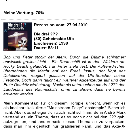
Meine Wertung: 70%
Rezension vom: 27.04.2010
Die drei ???
(80) Geheimakte Ufo
Erschienen: 1998
Dauer: 58:11
Bob und Peter stockt der Atem. Durch die Bäume schimmert
unwirklich grelles Licht - Ein Raumschiff ist in den Wäldern um
Rocky Beach gelandet. Für Peter steht fest: Die Außerirdischen
übernehmen die Macht auf der Erde! Justus, der Kopf des
Detektivtrios, reagiert gelassen auf die Ufo-Berichte seiner
Freunde. Doch dann taucht ein weiterer Augenzeuge auf und der
Erste Detektiv wird stutzig. Nochmals untersuchen die drei ??? den
Landeplatz des Raumschiffs, ohne zu ahnen, dass sie bereits
erwartet werden...
Mein Kommentar:
Tu' ich diesem Hörspiel unrecht, wenn ich es
als knallhart kalkulierte "Mainstream-Folge" abstemple? Sicherlich
nicht. Aber das ist eigentlich auch nicht schlimm, denn André Marx
verstand es, ein Thema, dass es so noch nicht bei den ??? gab,
aufzugreifen, und andererseits dieses Thema so zu verpacken,
dass man ihm eigentlich nur gratulieren kann, und das Akte-X-