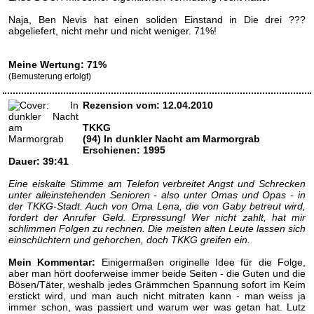
Naja, Ben Nevis hat einen soliden Einstand in Die drei ???
abgeliefert, nicht mehr und nicht weniger. 71%!
Meine Wertung: 71%
(Bemusterung erfolgt)
Rezension vom: 12.04.2010
TKKG
(94) In dunkler Nacht am Marmorgrab
Erschienen: 1995
Dauer: 39:41
Eine eiskalte Stimme am Telefon verbreitet Angst und Schrecken
unter alleinstehenden Senioren - also unter Omas und Opas - in
der TKKG-Stadt. Auch von Oma Lena, die von Gaby betreut wird,
fordert der Anrufer Geld. Erpressung! Wer nicht zahlt, hat mir
schlimmen Folgen zu rechnen. Die meisten alten Leute lassen sich
einschüchtern und gehorchen, doch TKKG greifen ein.
Mein Kommentar:
Einigermaßen originelle Idee für die Folge,
aber man hört dooferweise immer beide Seiten - die Guten und die
Bösen/Täter, weshalb jedes Grämmchen Spannung sofort im Keim
erstickt wird, und man auch nicht mitraten kann - man weiss ja
immer schon, was passiert und warum wer was getan hat. Lutz