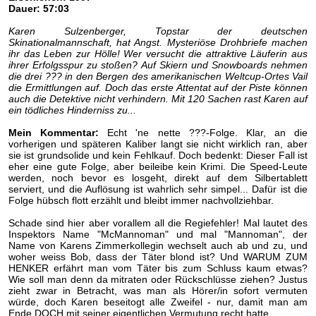
Dauer: 57:03
Karen Sulzenberger, Topstar der deutschen
Skinationalmannschaft, hat Angst. Mysteriöse Drohbriefe machen
ihr das Leben zur Hölle! Wer versucht die attraktive Läuferin aus
ihrer Erfolgsspur zu stoßen? Auf Skiern und Snowboards nehmen
die drei ??? in den Bergen des amerikanischen Weltcup-Ortes Vail
die Ermittlungen auf. Doch das erste Attentat auf der Piste können
auch die Detektive nicht verhindern. Mit 120 Sachen rast Karen auf
ein tödliches Hinderniss zu...
Mein Kommentar:
Echt 'ne nette ???-Folge. Klar, an die
vorherigen und späteren Kaliber langt sie nicht wirklich ran, aber
sie ist grundsolide und kein Fehlkauf. Doch bedenkt: Dieser Fall ist
eher eine gute Folge, aber beileibe kein Krimi. Die Speed-Leute
werden, noch bevor es losgeht, direkt auf dem Silbertablett
serviert, und die Auflösung ist wahrlich sehr simpel... Dafür ist die
Folge hübsch flott erzählt und bleibt immer nachvollziehbar.
Schade sind hier aber vorallem all die Regiefehler! Mal lautet des
Inspektors Name "McMannoman" und mal "Mannoman", der
Name von Karens Zimmerkollegin wechselt auch ab und zu, und
woher weiss Bob, dass der Täter blond ist? Und WARUM ZUM
HENKER erfährt man vom Täter bis zum Schluss kaum etwas?
Wie soll man denn da mitraten oder Rückschlüsse ziehen? Justus
zieht zwar in Betracht, was man als Hörer/in sofort vermuten
würde, doch Karen beseitogt alle Zweifel - nur, damit man am
Ende DOCH mit seiner eigentlichen Vermutung recht hatte.