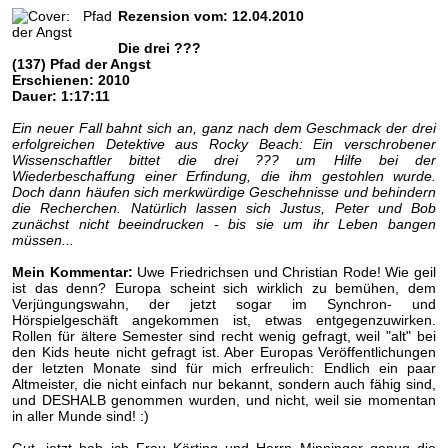
Rezension vom: 12.04.2010
Die drei ???
(137) Pfad der Angst
Erschienen: 2010
Dauer: 1:17:11
Ein neuer Fall bahnt sich an, ganz nach dem Geschmack der drei
erfolgreichen Detektive aus Rocky Beach: Ein verschrobener
Wissenschaftler bittet die drei ??? um Hilfe bei der
Wiederbeschaffung einer Erfindung, die ihm gestohlen wurde.
Doch dann häufen sich merkwürdige Geschehnisse und behindern
die Recherchen. Natürlich lassen sich Justus, Peter und Bob
zunächst nicht beeindrucken - bis sie um ihr Leben bangen
müssen...
Mein Kommentar:
Uwe Friedrichsen und Christian Rode! Wie geil
ist das denn? Europa scheint sich wirklich zu bemühen, dem
Verjüngungswahn, der jetzt sogar im Synchron- und
Hörspielgeschäft angekommen ist, etwas entgegenzuwirken.
Rollen für ältere Semester sind recht wenig gefragt, weil "alt" bei
den Kids heute nicht gefragt ist. Aber Europas Veröffentlichungen
der letzten Monate sind für mich erfreulich: Endlich ein paar
Altmeister, die nicht einfach nur bekannt, sondern auch fähig sind,
und DESHALB genommen wurden, und nicht, weil sie momentan
in aller Munde sind! :)