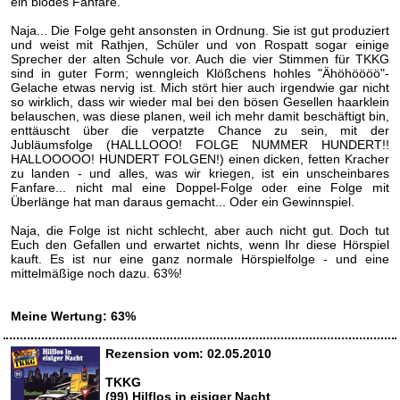
ein blödes Fanfare.
Naja... Die Folge geht ansonsten in Ordnung. Sie ist gut produziert
und weist mit Rathjen, Schüler und von Rospatt sogar einige
Sprecher der alten Schule vor. Auch die vier Stimmen für TKKG
sind in guter Form; wenngleich Klößchens hohles "Ähöhöööö"-
Gelache etwas nervig ist. Mich stört hier auch irgendwie gar nicht
so wirklich, dass wir wieder mal bei den bösen Gesellen haarklein
belauschen, was diese planen, weil ich mehr damit beschäftigt bin,
enttäuscht über die verpatzte Chance zu sein, mit der
Jubläumsfolge (HALLLOOO! FOLGE NUMMER HUNDERT!!
HALLOOOOO! HUNDERT FOLGEN!) einen dicken, fetten Kracher
zu landen - und alles, was wir kriegen, ist ein unscheinbares
Fanfare... nicht mal eine Doppel-Folge oder eine Folge mit
Überlänge hat man daraus gemacht... Oder ein Gewinnspiel.
Naja, die Folge ist nicht schlecht, aber auch nicht gut. Doch tut
Euch den Gefallen und erwartet nichts, wenn Ihr diese Hörspiel
kauft. Es ist nur eine ganz normale Hörspielfolge - und eine
mittelmäßige noch dazu. 63%!
Meine Wertung: 63%
Rezension vom: 02.05.2010
TKKG
(99) Hilflos in eisiger Nacht