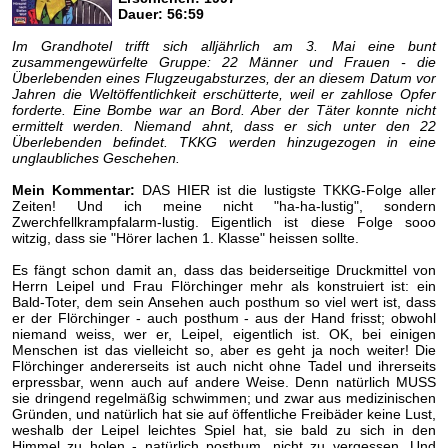
Dauer: 56:59
Im Grandhotel trifft sich alljährlich am 3. Mai eine bunt
zusammengewürfelte Gruppe: 22 Männer und Frauen - die
Überlebenden eines Flugzeugabsturzes, der an diesem Datum vor
Jahren die Weltöffentlichkeit erschütterte, weil er zahllose Opfer
forderte. Eine Bombe war an Bord. Aber der Täter konnte nicht
ermittelt werden. Niemand ahnt, dass er sich unter den 22
Überlebenden befindet. TKKG werden hinzugezogen in eine
unglaubliches Geschehen.
Mein Kommentar:
DAS HIER ist die lustigste TKKG-Folge aller
Zeiten! Und ich meine nicht "ha-ha-lustig", sondern
Zwerchfellkrampfalarm-lustig. Eigentlich ist diese Folge sooo
witzig, dass sie "Hörer lachen 1. Klasse" heissen sollte.
Es fängt schon damit an, dass das beiderseitige Druckmittel von
Herrn Leipel und Frau Flörchinger mehr als konstruiert ist: ein
Bald-Toter, dem sein Ansehen auch posthum so viel wert ist, dass
er der Flörchinger - auch posthum - aus der Hand frisst; obwohl
niemand weiss, wer er, Leipel, eigentlich ist. OK, bei einigen
Menschen ist das vielleicht so, aber es geht ja noch weiter! Die
Flörchinger andererseits ist auch nicht ohne Tadel und ihrerseits
erpressbar, wenn auch auf andere Weise. Denn natürlich MUSS
sie dringend regelmäßig schwimmen; und zwar aus medizinischen
Gründen, und natürlich hat sie auf öffentliche Freibäder keine Lust,
weshalb der Leipel leichtes Spiel hat, sie bald zu sich in den
Himmel zu holen - natürlich posthum, nicht zu vergessen. Und