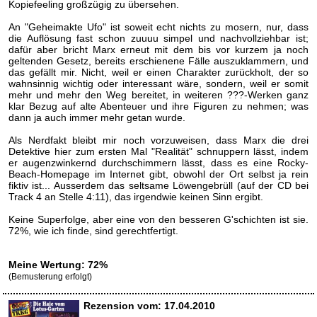
Kopiefeeling großzügig zu übersehen.
An "Geheimakte Ufo" ist soweit echt nichts zu mosern, nur, dass
die Auflösung fast schon zuuuu simpel und nachvollziehbar ist;
dafür aber bricht Marx erneut mit dem bis vor kurzem ja noch
geltenden Gesetz, bereits erschienene Fälle auszuklammern, und
das gefällt mir. Nicht, weil er einen Charakter zurückholt, der so
wahnsinnig wichtig oder interessant wäre, sondern, weil er somit
mehr und mehr den Weg bereitet, in weiteren ???-Werken ganz
klar Bezug auf alte Abenteuer und ihre Figuren zu nehmen; was
dann ja auch immer mehr getan wurde.
Als Nerdfakt bleibt mir noch vorzuweisen, dass Marx die drei
Detektive hier zum ersten Mal "Realität" schnuppern lässt, indem
er augenzwinkernd durchschimmern lässt, dass es eine Rocky-
Beach-Homepage im Internet gibt, obwohl der Ort selbst ja rein
fiktiv ist... Ausserdem das seltsame Löwengebrüll (auf der CD bei
Track 4 an Stelle 4:11), das irgendwie keinen Sinn ergibt.
Keine Superfolge, aber eine von den besseren G'schichten ist sie.
72%, wie ich finde, sind gerechtfertigt.
Meine Wertung: 72%
(Bemusterung erfolgt)
Rezension vom: 17.04.2010