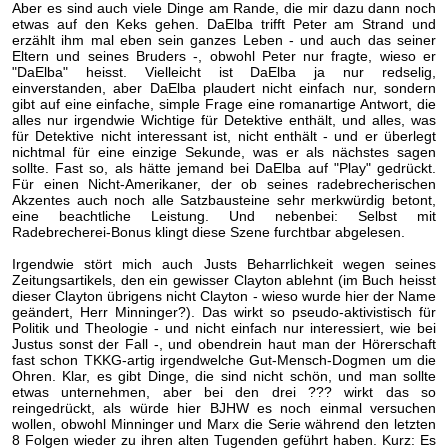
Aber es sind auch viele Dinge am Rande, die mir dazu dann noch
etwas auf den Keks gehen. DaElba trifft Peter am Strand und
erzählt ihm mal eben sein ganzes Leben - und auch das seiner
Eltern und seines Bruders -, obwohl Peter nur fragte, wieso er
"DaElba" heisst. Vielleicht ist DaElba ja nur redselig,
einverstanden, aber DaElba plaudert nicht einfach nur, sondern
gibt auf eine einfache, simple Frage eine romanartige Antwort, die
alles nur irgendwie Wichtige für Detektive enthält, und alles, was
für Detektive nicht interessant ist, nicht enthält - und er überlegt
nichtmal für eine einzige Sekunde, was er als nächstes sagen
sollte. Fast so, als hätte jemand bei DaElba auf "Play" gedrückt.
Für einen Nicht-Amerikaner, der ob seines radebrecherischen
Akzentes auch noch alle Satzbausteine sehr merkwürdig betont,
eine beachtliche Leistung. Und nebenbei: Selbst mit
Radebrecherei-Bonus klingt diese Szene furchtbar abgelesen.
Irgendwie stört mich auch Justs Beharrlichkeit wegen seines
Zeitungsartikels, den ein gewisser Clayton ablehnt (im Buch heisst
dieser Clayton übrigens nicht Clayton - wieso wurde hier der Name
geändert, Herr Minninger?). Das wirkt so pseudo-aktivistisch für
Politik und Theologie - und nicht einfach nur interessiert, wie bei
Justus sonst der Fall -, und obendrein haut man der Hörerschaft
fast schon TKKG-artig irgendwelche Gut-Mensch-Dogmen um die
Ohren. Klar, es gibt Dinge, die sind nicht schön, und man sollte
etwas unternehmen, aber bei den drei ??? wirkt das so
reingedrückt, als würde hier BJHW es noch einmal versuchen
wollen, obwohl Minninger und Marx die Serie während den letzten
8 Folgen wieder zu ihren alten Tugenden geführt haben. Kurz: Es