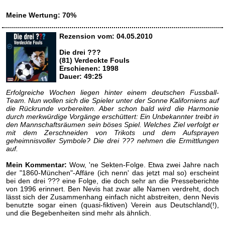
Meine Wertung: 70%
Rezension vom: 04.05.2010
Die drei ???
(81) Verdeckte Fouls
Erschienen: 1998
Dauer: 49:25
Erfolgreiche Wochen liegen hinter einem deutschen Fussball-
Team. Nun wollen sich die Spieler unter der Sonne Kaliforniens auf
die Rückrunde vorbereiten. Aber schon bald wird die Harmonie
durch merkwürdige Vorgänge erschüttert: Ein Unbekannter treibt in
den Mannschaftsräumen sein böses Spiel. Welches Ziel verfolgt er
mit dem Zerschneiden von Trikots und dem Aufsprayen
geheimnisvoller Symbole? Die drei ??? nehmen die Ermittlungen
auf.
Mein Kommentar:
Wow, 'ne Sekten-Folge. Etwa zwei Jahre nach
der "1860-München"-Affäre (ich nenn' das jetzt mal so) erscheint
bei den drei ??? eine Folge, die doch sehr an die Presseberichte
von 1996 erinnert. Ben Nevis hat zwar alle Namen verdreht, doch
lässt sich der Zusammenhang einfach nicht abstreiten, denn Nevis
benutzte sogar einen (quasi-fiktiven) Verein aus Deutschland(!),
und die Begebenheiten sind mehr als ähnlich.