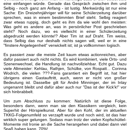
eine einfangen würde. Gerade das Gespräch zwischen ihm und
Selbig - noch ganz am Anfang - ist lustig. Merkwürdig ist nur eine
Sache: Ein Dreizehnjähriger will für seine Schülerzeitung darüber
sprechen, was in einem bestimmten Brief steht. Selbig reagiert
zwar etwas ruppig, doch geht es ihm da wie wohl den meisten:
Was geht es andere an, was in persönlicher Post geschrieben
steht? Noch dazu, wo es vielleicht in einer Schülerzeitung
abgedruckt werden könnte!? Aber Tim ist auf Draht. Tim weiss,
dass Selbig das nur deshalb nichts sagen will, weil er in eine
"finstere Angelegenheit" verwickelt ist; ist ja vollkommen logisch.
Es passiert zwar die meiste Zeit kaum etwas actionreiches, aber
dafür passiert auch nicht nichts. Es wird kombiniert, viele Orts- und
Szenenwechsel, die Handlung ist nachvollziehbar. Echt gut. Dazu
viele Altmeister: Kehlau, Rathjen, Schülke, von Rospatt... Corinna
Wodrich, die vielen ???-Fans garantiert ein Begriff ist, hat hier
übrigens einen Gastauftritt, auch, wenn er nicht von großer
Bedeutung ist. Dasselbe gilt für André Minninger, der im Inlay
ungenannt bleibt und dafür aber auch nur "Das ist der Kick'k!" vor
sich hinbrabbelt.
Um zum Abschluss zu kommen: Natürlich ist diese Folge,
besonders dann, wenn man sie den Klassikern vergleich, kein
Superhit der Hörspielkunst. Aber für den Kohl, der im aktuellen
TKKG-Folgenumfeld so verzapft wurde und noch wird, ist das hier
wirklich super gelungen. Sodass man trotz der vielen Kopfschüttel-
Momente mit Ironie an die Sache herangehen und dabei dann viel
Spaß haben kann. 70%!