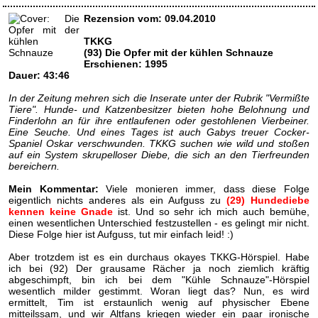
Rezension vom: 09.04.2010
TKKG
(93) Die Opfer mit der kühlen Schnauze
Erschienen: 1995
Dauer: 43:46
In der Zeitung mehren sich die Inserate unter der Rubrik "Vermißte
Tiere". Hunde- und Katzenbesitzer bieten hohe Belohnung und
Finderlohn an für ihre entlaufenen oder gestohlenen Vierbeiner.
Eine Seuche. Und eines Tages ist auch Gabys treuer Cocker-
Spaniel Oskar verschwunden. TKKG suchen wie wild und stoßen
auf ein System skrupelloser Diebe, die sich an den Tierfreunden
bereichern.
Mein Kommentar:
Viele monieren immer, dass diese Folge
eigentlich nichts anderes als ein Aufguss zu
(29) Hundediebe
kennen keine Gnade
ist. Und so sehr ich mich auch bemühe,
einen wesentlichen Unterschied festzustellen - es gelingt mir nicht.
Diese Folge hier ist Aufguss, tut mir einfach leid! :)
Aber trotzdem ist es ein durchaus okayes TKKG-Hörspiel. Habe
ich bei (92) Der grausame Rächer ja noch ziemlich kräftig
abgeschimpft, bin ich bei dem "Kühle Schnauze"-Hörspiel
wesentlich milder gestimmt. Woran liegt das? Nun, es wird
ermittelt, Tim ist erstaunlich wenig auf physischer Ebene
mitteilssam, und wir Altfans kriegen wieder ein paar ironische