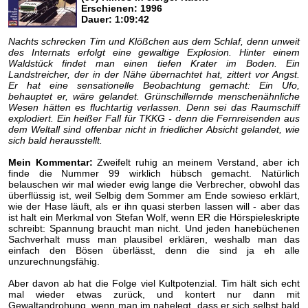
Erschienen: 1996
Dauer: 1:09:42
Nachts schrecken Tim und Klößchen aus dem Schlaf, denn unweit
des Internats erfolgt eine gewaltige Explosion. Hinter einem
Waldstück findet man einen tiefen Krater im Boden. Ein
Landstreicher, der in der Nähe übernachtet hat, zittert vor Angst.
Er hat eine sensationelle Beobachtung gemacht: Ein Ufo,
behauptet er, wäre gelandet. Grünschillernde menschenähnliche
Wesen hätten es fluchtartig verlassen. Denn sei das Raumschiff
explodiert. Ein heißer Fall für TKKG - denn die Fernreisenden aus
dem Weltall sind offenbar nicht in friedlicher Absicht gelandet, wie
sich bald herausstellt.
Mein Kommentar:
Zweifelt ruhig an meinem Verstand, aber ich
finde die Nummer 99 wirklich hübsch gemacht. Natürlich
belauschen wir mal wieder ewig lange die Verbrecher, obwohl das
überflüssig ist, weil Selbig dem Sommer am Ende sowieso erklärt,
wie der Hase läuft, als er ihn quasi sterben lassen will - aber das
ist halt ein Merkmal von Stefan Wolf, wenn ER die Hörspieleskripte
schreibt: Spannung braucht man nicht. Und jeden hanebüchenen
Sachverhalt muss man plausibel erklären, weshalb man das
einfach den Bösen überlässt, denn die sind ja eh alle
unzurechnungsfähig.
Aber davon ab hat die Folge viel Kultpotenzial. Tim hält sich echt
mal wieder etwas zurück, und kontert nur dann mit
Gewaltandrohung, wenn man im nahelegt, dass er sich selbst bald