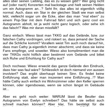
alles über seinen Liebling, das es zu wissen gibt!? Wer ging nicht
auf (oder nach) Konzerten mal backstage und hielt seinen Helden
um ein Autogramm an...? Seht Ihr, das alles ist eigentlich völlig
normal. Auch, dass ein Star in der gleichen Stadt wie man selbst
lebt, vielleicht sogar um die Ecke, aber das man "mal eben" zu
einem Pop-Star mit dem Fahrrad fährt und sich ganz cool ein
Autogramm abholt, ist ja wohl nicht ganz logisch, oder sehe ich
das falsch!? Was mir daran missfällt?
Ganz einfach: Wieso lässt man TKKG auf das Gelände, bzw. zur
falschen Cathy vordringen, und riskiert so, dass jemand der Sache
auf die Schliche kommt? Vorallem weist Tim auch noch darauf hin,
dass man Cathy ja eigentlich immer abschirmt, und dass sie keine
Fans empfinge, und soweiter. Wieso also komplimentiert man die
vier TKKGs nicht höflich aber bestimmt vom Gelände und bittet
sich Ruhe und Erhohlung für Cathy aus?
Doch nochwas: Wieso erweckt das ganze Gelände den Eindruck,
dass hier was faul wäre? Schliesslich ist doch niemand von aussen
involviert? Das ergibt überhaupt keinen Sinn. Es findet keine
Entführung statt, aber man inszeniert eine Entführung...!? Man
hätte Cathy auch einfach ins Wohnzimmer oder den Keller sperren
können, oder irgendsowas, wenn sie schon längst im Gebäude
ist...
Aber es geht noch weiter: WARUM lässt die Beutler das
Autogramm von Evelyn schreiben? Das hätte sie selbst auch
schnell machen können? Aber klar, Tim bestätigt für die