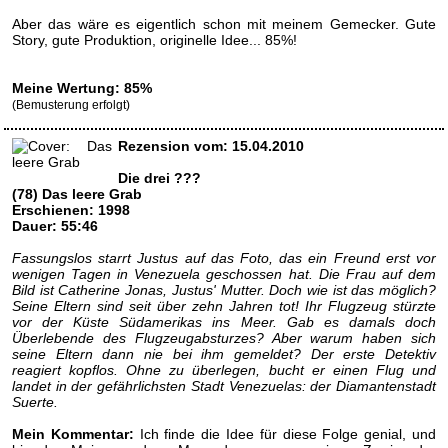
Aber das wäre es eigentlich schon mit meinem Gemecker. Gute
Story, gute Produktion, originelle Idee... 85%!
Meine Wertung: 85%
(Bemusterung erfolgt)
Rezension vom: 15.04.2010
Die drei ???
(78) Das leere Grab
Erschienen: 1998
Dauer: 55:46
Fassungslos starrt Justus auf das Foto, das ein Freund erst vor
wenigen Tagen in Venezuela geschossen hat. Die Frau auf dem
Bild ist Catherine Jonas, Justus' Mutter. Doch wie ist das möglich?
Seine Eltern sind seit über zehn Jahren tot! Ihr Flugzeug stürzte
vor der Küste Südamerikas ins Meer. Gab es damals doch
Überlebende des Flugzeugabsturzes? Aber warum haben sich
seine Eltern dann nie bei ihm gemeldet? Der erste Detektiv
reagiert kopflos. Ohne zu überlegen, bucht er einen Flug und
landet in der gefährlichsten Stadt Venezuelas: der Diamantenstadt
Suerte.
Mein Kommentar:
Ich finde die Idee für diese Folge genial, und