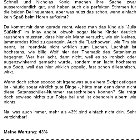
Schnell und Nicholas König machen ihre Sache zwar
ausserordentlich gut, und haben auch die perfekten Stimmen für
die beiden Dellinquenten, aber was nützt das schon, wenn einfach
kein Spaß beim Hören aufkeimt?
Da kommt mir dann gerade recht, wieso man das Kind als "Julia
Süßkind" im Inlay angibt, obwohl sogar kleine Kinder deutlich
raushören müssten, dass hier ein Mann versucht, wie ein kleines,
jammerndes Kind zu quengeln. Auch die "Lachpower", wie Tim sie
nennt, ist irgendwie nicht wirklich zum Lachen. Lachhaft ist
höchstens, wie billig Wolf hier der Thematik des Satanismus
begegnet. Wer hier lacht, dann nicht, weil es so ironisch oder
augenzwinkernd gemacht wurde, sondern man lacht höchstens
aus Spott, weil das hier wirklich popelig, fast schon dilletantisch,
wirkt.
Wenn doch schon sooooo oft irgendwas aus einem Skript geflogen
ist - häufig sogar wirklich gute Dinge -, hätte man denn dann nicht
diese Satansschüler-Nummer rausschreiben können? Sie trägt
doch sowieso nichts zur Folge bei und ist obendrein albern wie
nichts.
Na, was auch immer, mehr als 43% sind einfach nicht drin. Sehr
verzichtbar!
Meine Wertung: 43%