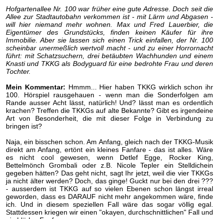
Hofgartenallee Nr. 100 war früher eine gute Adresse. Doch seit die
Allee zur Stadtautobahn verkommen ist - mit Lärm und Abgasen -
will hier niemand mehr wohnen. Max und Fred Lauerbier, die
Eigentümer des Grundstücks, finden keinen Käufer für ihre
Immobilie. Aber sie lassen sich einen Trick einfallen, der Nr. 100
scheinbar unermeßlich wertvoll macht - und zu einer Horrornacht
führt: mit Schatzsuchern, drei betäubten Wachhunden und einem
Knasti und TKKG als Bodyguard für eine bedrohte Frau und deren
Tochter.
Mein Kommentar:
Hmmm... Hier haben TKKG wirklich schon ihr
100. Hörspiel rausgehauen - wenn man die Sonderfolgen am
Rande ausser Acht lässt, natürlich! Und? lässt man es ordentlich
krachen? Treffen die TKKGs auf alte Bekannte? Gibt es irgendeine
Art von Besonderheit, die mit dieser Folge in Verbindung zu
bringen ist?
Naja, ein bisschen schon. Am Anfang, gleich nach der TKKG-Musik
direkt am Anfang, ertönt ein kleines Fanfare - das ist alles. Wäre
es nicht cool gewesen, wenn Detlef Egge, Rocker King,
Bettelmönch Grombali oder z.B. Nicole Tepler ein Stelldichein
gegeben hätten? Das geht nicht, sagt Ihr jetzt, weil die vier TKKGs
ja nicht älter werden? Doch, das ginge! Guckt nur bei den drei ???
- ausserdem ist TKKG auf so vielen Ebenen schon längst irreal
geworden, dass es DARAUF nicht mehr angekommen wäre, finde
ich. Und in diesem speziellen Fall wäre das sogar völlig egal.
Stattdessen kriegen wir einen "okayen, durchschnittlichen" Fall und