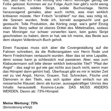
Gut, jetzt hab ich Frau Körting und Herrn Minninger genug die
Füße geküsst. Kommen wir zur Folge. Auch hier gibt's recht wenig
zu meckern, solides Skript, solide Buchvorlage. Nichts
herausragend geniales, aber auch nichts, was man wirklich
kritisieren müsste. Herr Fritsch "erzählert" nur das, was nötig ist,
die Szenen wurden, finde ich, korrekt ausgesucht und gut
gestaucht. Tolle Produktion, die Körting zeigt, wie's geht! Einzig
eben die Story selbst ist oberes Drittel des Mittelmaßes, sodass
man Minninger nur schwer vorwerfen kann, kein gutes Skript
geschrieben zu haben, denn er hat, wie ich meine, das Beste aus
dem okayen Vollenbruch-Buch geholt.
Einen Fauxpas muss sich aber die Covergestaltung auf die
Fahnen schreiben, da die Rollenangaben von Herrn Rode und
Herrn Friedrichsen vertauscht wurden. Aber das ist eine Lapalilie,
denn sowas kann ja schliesslich mal passieren. Aber, was zum
Klabautermann soll bitte dieser wirklich beknackte Titel? "Pfad der
Angst" - das sagt so gut wie gar nichts aus (auch nicht, wenn man
das Hörspiel dann gehört hat). Überhaupt gibt es mir in letzter Zeit
viel zu viel Angst, Horror, Grauen, Tod, Schrecken, Flüche und
Dämonen in den Titeln, was sich später aber einfach nur als
reisserische Klausel, denn als kurzer, aussagekräftiger Umriss des
Inhalts herausstellt. Kosmos-Leute: DAS MUSS ANDERS
WERDEN. Davon ab: 73%-Hörspiel.
Meine Wertung: 73%
(Bemusterung erfolgt)