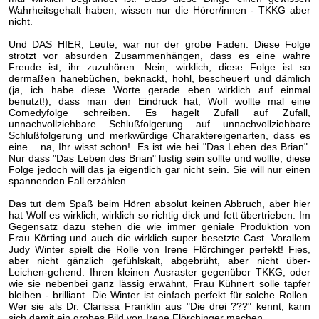
Wahrheitsgehalt haben, wissen nur die Hörer/innen - TKKG aber
nicht.
Und DAS HIER, Leute, war nur der grobe Faden. Diese Folge
strotzt vor absurden Zusammenhängen, dass es eine wahre
Freude ist, ihr zuzuhören. Nein, wirklich, diese Folge ist so
dermaßen hanebüchen, beknackt, hohl, bescheuert und dämlich
(ja, ich habe diese Worte gerade eben wirklich auf einmal
benutzt!), dass man den Eindruck hat, Wolf wollte mal eine
Comedyfolge schreiben. Es hagelt Zufall auf Zufall,
unnachvollziehbare Schlußfolgerung auf unnachvollziehbare
Schlußfolgerung und merkwürdige Charaktereigenarten, dass es
eine... na, Ihr wisst schon!. Es ist wie bei "Das Leben des Brian".
Nur dass "Das Leben des Brian" lustig sein sollte und wollte; diese
Folge jedoch will das ja eigentlich gar nicht sein. Sie will nur einen
spannenden Fall erzählen.
Das tut dem Spaß beim Hören absolut keinen Abbruch, aber hier
hat Wolf es wirklich, wirklich so richtig dick und fett übertrieben. Im
Gegensatz dazu stehen die wie immer geniale Produktion von
Frau Körting und auch die wirklich super besetzte Cast. Vorallem
Judy Winter spielt die Rolle von Irene Flörchinger perfekt! Fies,
aber nicht gänzlich gefühlskalt, abgebrüht, aber nicht über-
Leichen-gehend. Ihren kleinen Ausraster gegenüber TKKG, oder
wie sie nebenbei ganz lässig erwähnt, Frau Kühnert solle tapfer
bleiben - brilliant. Die Winter ist einfach perfekt für solche Rollen.
Wer sie als Dr. Clarissa Franklin aus "Die drei ???" kennt, kann
sich damit ein grobes Bild von Irene Flörchinger machen.