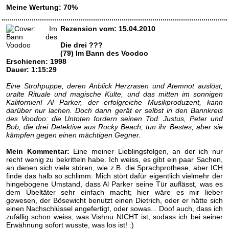
Meine Wertung: 70%
Rezension vom: 15.04.2010
Die drei ???
(79) Im Bann des Voodoo
Erschienen: 1998
Dauer: 1:15:29
Eine Strohpuppe, deren Anblick Herzrasen und Atemnot auslöst,
uralte Rituale und magische Kulte, und das mitten im sonnigen
Kalifornien! Al Parker, der erfolgreiche Musikproduzent, kann
darüber nur lachen. Doch dann gerät er selbst in den Bannkreis
des Voodoo: die Untoten fordern seinen Tod. Justus, Peter und
Bob, die drei Detektive aus Rocky Beach, tun ihr Bestes, aber sie
kämpfen gegen einen mächtigen Gegner.
Mein Kommentar:
Eine meiner Lieblingsfolgen, an der ich nur
recht wenig zu bekritteln habe. Ich weiss, es gibt ein paar Sachen,
an denen sich viele stören, wie z.B. die Sprachprothese, aber ICH
finde das halb so schlimm. Mich stört dafür eigentlich vielmehr der
hingebogene Umstand, dass Al Parker seine Tür auflässt, was es
dem Übeltäter sehr einfach macht; hier wäre es mir lieber
gewesen, der Bösewicht benutzt einen Dietrich, oder er hätte sich
einen Nachschlüssel angefertigt, oder sowas... Doof auch, dass ich
zufällig schon weiss, was Vishnu NICHT ist, sodass ich bei seiner
Erwähnung sofort wusste, was los ist! :)