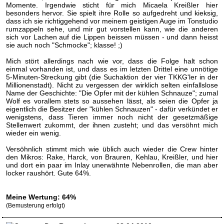
Momente. Irgendwie sticht für mich Micaela Kreißler hier
besonders hervor. Sie spielt ihre Rolle so aufgedreht und kieksig,
dass ich sie richtiggehend vor meinem geistigen Auge im Tonstudio
rumzappeln sehe, und mir gut vorstellen kann, wie die anderen
sich vor Lachen auf die Lippen beissen müssen - und dann heisst
sie auch noch "Schmocke"; klasse! ;)
Mich stört allerdings nach wie vor, dass die Folge halt schon
einmal vorhanden ist, und dass es im letzten Drittel eine unnötige
5-Minuten-Streckung gibt (die Suchaktion der vier TKKG'ler in der
Millionenstadt). Nicht zu vergessen der wirklich selten einfallslose
Name der Geschichte: "Die Opfer mit der kühlen Schnauze"; zumal
Wolf es vorallem stets so aussehen lässt, als seien die Opfer ja
eigentlich die Besitzer der "kühlen Schnauzen" - dafür verkündet er
wenigstens, dass Tieren immer noch nicht der gesetzmäßige
Stellenwert zukommt, der ihnen zusteht; und das versöhnt mich
wieder ein wenig.
Versöhnlich stimmt mich wie üblich auch wieder die Crew hinter
den Mikros: Rake, Harck, von Brauren, Kehlau, Kreißler, und hier
und dort ein paar im Inlay unerwähnte Nebenrollen, die man aber
locker raushört. Gute 64%.
Meine Wertung: 64%
(Bemusterung erfolgt)