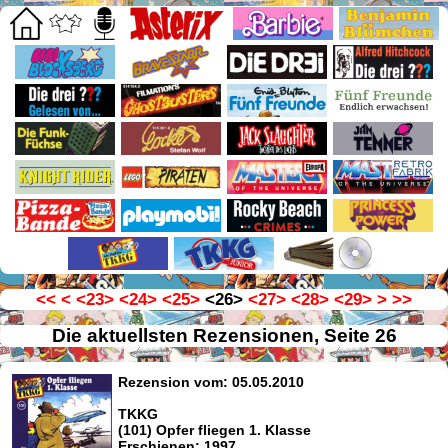
<<
<
<23>
<24>
<25>
<26>
<27>
<28>
<29>
>
>>
Die aktuellsten Rezensionen, Seite 26
Rezension vom: 05.05.2010
TKKG
(101) Opfer fliegen 1. Klasse
Erschienen: 1997