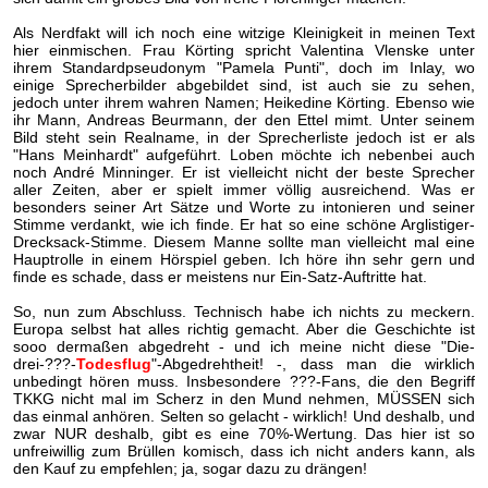
Als Nerdfakt will ich noch eine witzige Kleinigkeit in meinen Text
hier einmischen. Frau Körting spricht Valentina Vlenske unter
ihrem Standardpseudonym "Pamela Punti", doch im Inlay, wo
einige Sprecherbilder abgebildet sind, ist auch sie zu sehen,
jedoch unter ihrem wahren Namen; Heikedine Körting. Ebenso wie
ihr Mann, Andreas Beurmann, der den Ettel mimt. Unter seinem
Bild steht sein Realname, in der Sprecherliste jedoch ist er als
"Hans Meinhardt" aufgeführt. Loben möchte ich nebenbei auch
noch André Minninger. Er ist vielleicht nicht der beste Sprecher
aller Zeiten, aber er spielt immer völlig ausreichend. Was er
besonders seiner Art Sätze und Worte zu intonieren und seiner
Stimme verdankt, wie ich finde. Er hat so eine schöne Arglistiger-
Drecksack-Stimme. Diesem Manne sollte man vielleicht mal eine
Hauptrolle in einem Hörspiel geben. Ich höre ihn sehr gern und
finde es schade, dass er meistens nur Ein-Satz-Auftritte hat.
So, nun zum Abschluss. Technisch habe ich nichts zu meckern.
Europa selbst hat alles richtig gemacht. Aber die Geschichte ist
sooo dermaßen abgedreht - und ich meine nicht diese "Die-
drei-???-
Todesflug
"-Abgedrehtheit! -, dass man die wirklich
unbedingt hören muss. Insbesondere ???-Fans, die den Begriff
TKKG nicht mal im Scherz in den Mund nehmen, MÜSSEN sich
das einmal anhören. Selten so gelacht - wirklich! Und deshalb, und
zwar NUR deshalb, gibt es eine 70%-Wertung. Das hier ist so
unfreiwillig zum Brüllen komisch, dass ich nicht anders kann, als
den Kauf zu empfehlen; ja, sogar dazu zu drängen!