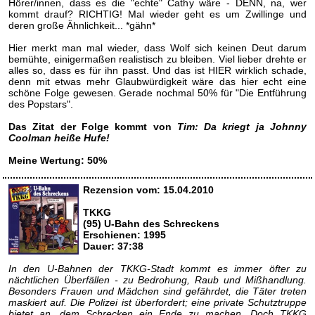
Hörer/innen, dass es die "echte" Cathy wäre - DENN, na, wer
kommt drauf? RICHTIG! Mal wieder geht es um Zwillinge und
deren große Ähnlichkeit... *gähn*
Hier merkt man mal wieder, dass Wolf sich keinen Deut darum
bemühte, einigermaßen realistisch zu bleiben. Viel lieber drehte er
alles so, dass es für ihn passt. Und das ist HIER wirklich schade,
denn mit etwas mehr Glaubwürdigkeit wäre das hier echt eine
schöne Folge gewesen. Gerade nochmal 50% für "Die Entführung
des Popstars".
Das Zitat der Folge kommt von
Tim: Da kriegt ja Johnny
Coolman heiße Hufe!
Meine Wertung: 50%
Rezension vom: 15.04.2010
TKKG
(95) U-Bahn des Schreckens
Erschienen: 1995
Dauer: 37:38
In den U-Bahnen der TKKG-Stadt kommt es immer öfter zu
nächtlichen Überfällen - zu Bedrohung, Raub und Mißhandlung.
Besonders Frauen und Mädchen sind gefährdet, die Täter treten
maskiert auf. Die Polizei ist überfordert; eine private Schutztruppe
bietet an, dem Schrecken ein Ende zu machen. Doch TKKG