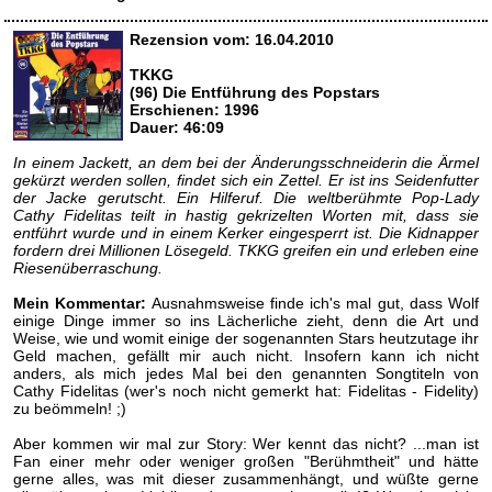
Rezension vom: 16.04.2010
TKKG
(96) Die Entführung des Popstars
Erschienen: 1996
Dauer: 46:09
In einem Jackett, an dem bei der Änderungsschneiderin die Ärmel
gekürzt werden sollen, findet sich ein Zettel. Er ist ins Seidenfutter
der Jacke gerutscht. Ein Hilferuf. Die weltberühmte Pop-Lady
Cathy Fidelitas teilt in hastig gekrizelten Worten mit, dass sie
entführt wurde und in einem Kerker eingesperrt ist. Die Kidnapper
fordern drei Millionen Lösegeld. TKKG greifen ein und erleben eine
Riesenüberraschung.
Mein Kommentar:
Ausnahmsweise finde ich's mal gut, dass Wolf
einige Dinge immer so ins Lächerliche zieht, denn die Art und
Weise, wie und womit einige der sogenannten Stars heutzutage ihr
Geld machen, gefällt mir auch nicht. Insofern kann ich nicht
anders, als mich jedes Mal bei den genannten Songtiteln von
Cathy Fidelitas (wer's noch nicht gemerkt hat: Fidelitas - Fidelity)
zu beömmeln! ;)
Aber kommen wir mal zur Story: Wer kennt das nicht? ...man ist
Fan einer mehr oder weniger großen "Berühmtheit" und hätte
gerne alles, was mit dieser zusammenhängt, und wüßte gerne