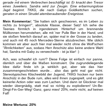
gerade mit einem Verbrechen beschäftigt ist: Er knackt den Tresor
eines Juweliers. Sandra wird zur Zeugin. Eine erbarmungslose
Jagd beginnt. TKKG, die nach Gabys Goldkettchen suchen,
geraten in einen Strudel atemberaubender Ereignisse.
Mein Kommentar:
"Sie hatten sich geschworen, es im Leben zu
nichts zu bringen!", absolute Klasse, dieser Satz! Ich sehe die
Teenies förmlich in irgendeinem Hinterhof um brennende
Mülltonnen herumstehen, alle mit 'ner Pulle Bier in der Hand, und
sie stoßen feierlich darauf an, später mal in der Gosse zu landen,
und auch mit 45 noch Mercedes-Sterne abzubrechen. Wie üblich
kommen wir aber auch hier mal wieder nicht ohne die Wolf'schen
"Ähnlichkeiten" aus, sodass Herr Anschütz also keine andere Wahl
hat, Sandra mit Gaby zu verwechseln - ist ja klar! :)
Ach, was schwafel ich rum!? Diese Folge ist einfach nur panne,
dämlich und über die Maßen konstruiert. Die zugrundeliegende
Idee dafür finde ich ja wirklich gut, aber wie das hier
zusammengeschrieben wurde... also das geht mal gar nicht.
Stereotypisches Klischeebild der Jugend, TKKG hocken nur beim
Anschütz in der Bude rum, alles wird ihnen zugespielt, und es gibt
keinerlei Action oder was zum Lachen. Und dann ist Glockner mal
wieder übergnädig, statt mal so richtig zu explodieren! Un-Be-
Dingt-Fin-Ger-Weg! Ganz, ganz mies! 20%, mehr nicht, auf keinen
Fall!
Meine Wertung: 20%