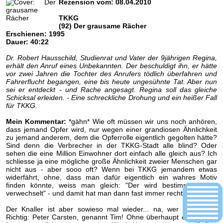
Rezension vom: 08.04.2010
TKKG
(92) Der grausame Rächer
Erschienen: 1995
Dauer: 40:22
Dr. Robert Hausschild, Studienrat und Vater der 9jährigen Regina,
erhält den Anruf eines Unbekannten. Der beschuldigt ihn, er hätte
vor zwei Jahren die Tochter des Anrufers tödlich überfahren und
Fahrerflucht begangen, eine bis heute ungesühnte Tat. Aber nun
sei er entdeckt - und Rache angesagt. Regina soll das gleiche
Schicksal erleiden. - Eine schreckliche Drohung und ein heißer Fall
für TKKG.
Mein Kommentar:
*gähn* Wie oft müssen wir uns noch anhören,
dass jemand Opfer wird, nur wegen einer grandiosen Ähnlichkeit
zu jemand anderem, dem die Opferrolle eigentlich gegolten hätte?
Sind denn die Verbrecher in der TKKG-Stadt alle blind? Oder
sehen die eine Million Einwohner dort einfach alle gleich aus? Ich
schliesse ja eine mögliche große Ähnlichkeit zweier Menschen gar
nicht aus - aber sooo oft? Wenn bei TKKG jemandem etwas
widerfährt, ohne, dass man dafür eigentlich ein wahres Motiv
finden könnte, weiss man gleich: "Der wird bestimmt wieder
verwechselt" - und damit hat man dann fast immer recht.
Der Knaller ist aber sowieso mal wieder... na, wer will raten?
Richtig: Peter Carsten, genannt Tim! Ohne überhaupt erstmal die