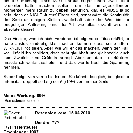
bin der Meinung, dass Marx daraus sogar einen Zwei- oder
Dreiteiler hätte machen sollen, um den infragestellenden
Momenten mehr Raum zu geben. Natürlich, klar, es MUSS ja so
sein, dass es NICHT Justus' Eltern sind, sonst wäre die Kontinuität
der Serie an einigen Stellen zweifelhaft, aber der Weg bis zur
endgültigen Auflösung, und die Art, wie alles erzählt wird, ist
absolute klasse!
Das Einzige, was ich nicht verstehe, ist folgendes: Titus erklärt, er
hätte Justus eindeutig klar machen können, dass seine Eltern
WIRKLICH tot seien. Aber wie will er das machen, wenn der Fall,
wie Hitfield ihn schildert, doch sehr glaubhaft und gleichzeitig auch
zum Zweifeln und Grübeln anregt. Aber um das zu erläutern,
müsste ich weiter ausholen, und das würde Euch die Spannung
nehmen.
Super Folge von vorne bis hinten. Sie könnte lediglich, bei gleicher
Intensität, doppelt so lang sein! :) 89% von meiner Seite.
Meine Wertung: 89%
(Bemusterung erfolgt)
Rezension vom: 15.04.2010
Die drei ???
(77) Pistenteufel
Erschienen: 1997