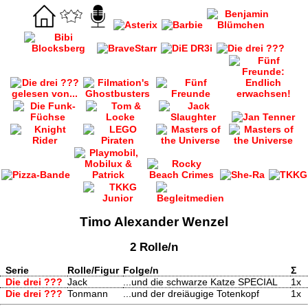
Timo Alexander Wenzel
2 Rolle/n
Serie
Rolle/Figur
Folge/n
Σ
Die drei ???
Jack
...und die schwarze Katze SPECIAL
1x
Die drei ???
Tonmann
...und der dreiäugige Totenkopf
1x