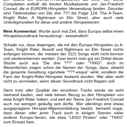
Compilation enthält die besten Musikakzente von Jan-Friedrich
Conrad, die in EUROPA-Hörspielen Verwendung fanden. Darunter
sind Titelmelodien von Die drei ??? bis Folge 124, The A-Team,
Knight Rider, A Nightmare on Elm Street, aber auch viele
Unterlegmusiken für diese und andere Hörspielserien.
Mein Kommentar:
Wurde auch mal Zeit, dass Europa selbst einen
Hörspielsoundtrack herausbringt - eeeeendlich!
Schade nur, dass diejenigen, die mit den Europa-Hörspielen zu A-
Team, Knight Rider, Airwolf und Nightmare on Elm Street nichts
anfangen können, die meisten der 31(!) Songs wohl nicht kennen
und wiedererkennen werden. Zwar kennt man gut ein Drittel dieser
Stücke auch aus "Die drei ???" oder "TKKG", doch im
Wesentlichen zeigen schon die Namen der Songs, dass, obwohl
die gesamte Gesaltung irgendwie "???-esque" wirkt, vorallem die
Fans der Knight-Rider-Hörspiele bedacht wurden. War aber wohl
nicht zu vermeiden, wenn dieser Soundtrack nicht floppen soll.
Denn trotz aller Qualität der einzelnen Tracks würde sie wohl
niemand kaufen, weil viele keinen Bezug zu den Hörspielen von
etwa Knight Rider haben, und weil der Name Jan-Friedrich Conrad
auch nur wenigen geläufig sein dürfte. Wer allerdings eine etwas
ausgeprägtere Hörspiel-Allgemeinbildung besitzt, bemerkt sogar,
dass dieser oder jener Track auch in einigen Szenen vieler
anderer Europa-Serien, wie etwa "LEGO Piraten" oder "TKKG"
zum Einsatz kam.