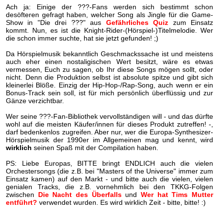
Ach ja: Einige der ???-Fans werden sich bestimmt schon
desöfteren gefragt haben, welcher Song als Jingle für die Game-
Show in "Die drei ???" aus
Gefährliches Quiz
zum Einsatz
kommt. Nun, es ist die Knight-Rider-(Hörspiel-)Titelmelodie. Wer
die schon immer suchte, hat sie jetzt gefunden! ;)
Da Hörspielmusik bekanntlich Geschmackssache ist und meistens
auch eher einen nostaligischen Wert besitzt, wäre es etwas
vermessen, Euch zu sagen, ob Ihr diese Songs mögen sollt, oder
nicht. Denn die Produktion selbst ist absolute spitze und gibt sich
kleinerlei Blöße. Einzig der Hip-Hop-/Rap-Song, auch wenn er ein
Bonus-Track sein soll, ist für mich persönlich überflüssig und zur
Gänze verzichtbar.
Wer seine ???-Fan-Bibliothek vervollständigen will - und das dürfte
wohl auf die meisten Käufer/innen für dieses Produkt zutreffen! -,
darf bedenkenlos zugreifen. Aber nur, wer die Europa-Synthesizer-
Hörspielmusik der 1990er im Allgemeinen mag und kennt, wird
wirklich
seinen Spaß mit der Compilation haben.
PS: Liebe Europas, BITTE bringt ENDLICH auch die vielen
Orchestersongs (die z.B. bei "Masters of the Universe" immer zum
Einsatz kamen) auf den Markt - und bitte auch die vielen, vielen
genialen Tracks, die z.B. vornehmlich bei den TKKG-Folgen
zwischen
Die Nacht des Überfalls
und
Wer hat Tims Mutter
entführt?
verwendet wurden. Es wird wirklich Zeit - bitte, bitte! :)