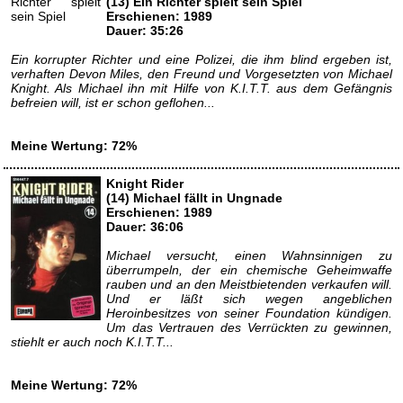
(13) Ein Richter spielt sein Spiel
Erschienen: 1989
Dauer: 35:26
Ein korrupter Richter und eine Polizei, die ihm blind ergeben ist,
verhaften Devon Miles, den Freund und Vorgesetzten von Michael
Knight. Als Michael ihn mit Hilfe von K.I.T.T. aus dem Gefängnis
befreien will, ist er schon geflohen...
Meine Wertung: 72%
Knight Rider
(14) Michael fällt in Ungnade
Erschienen: 1989
Dauer: 36:06
Michael versucht, einen Wahnsinnigen zu
überrumpeln, der ein chemische Geheimwaffe
rauben und an den Meistbietenden verkaufen will.
Und er läßt sich wegen angeblichen
Heroinbesitzes von seiner Foundation kündigen.
Um das Vertrauen des Verrückten zu gewinnen,
stiehlt er auch noch K.I.T.T...
Meine Wertung: 72%