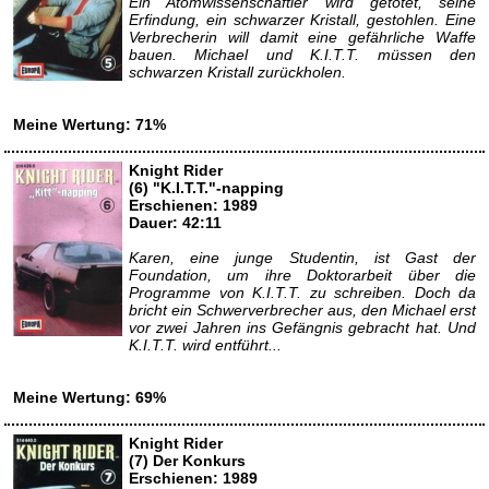
Ein Atomwissenschaftler wird getötet, seine
Erfindung, ein schwarzer Kristall, gestohlen. Eine
Verbrecherin will damit eine gefährliche Waffe
bauen. Michael und K.I.T.T. müssen den
schwarzen Kristall zurückholen.
Meine Wertung: 71%
Knight Rider
(6) "K.I.T.T."-napping
Erschienen: 1989
Dauer: 42:11
Karen, eine junge Studentin, ist Gast der
Foundation, um ihre Doktorarbeit über die
Programme von K.I.T.T. zu schreiben. Doch da
bricht ein Schwerverbrecher aus, den Michael erst
vor zwei Jahren ins Gefängnis gebracht hat. Und
K.I.T.T. wird entführt...
Meine Wertung: 69%
Knight Rider
(7) Der Konkurs
Erschienen: 1989