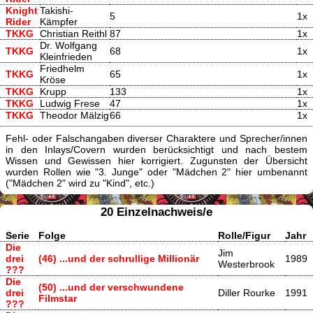
Knight
Takishi-
5
1x
Rider
Kämpfer
TKKG
Christian Reithl
87
1x
Dr. Wolfgang
TKKG
68
1x
Kleinfrieden
Friedhelm
TKKG
65
1x
Kröse
TKKG
Krupp
133
1x
TKKG
Ludwig Frese
47
1x
TKKG
Theodor Mälzig
66
1x
Fehl- oder Falschangaben diverser Charaktere und Sprecher/innen
in den Inlays/Covern wurden berücksichtigt und nach bestem
Wissen und Gewissen hier korrigiert. Zugunsten der Übersicht
wurden Rollen wie "3. Junge" oder "Mädchen 2" hier umbenannt
("Mädchen 2" wird zu "Kind", etc.)
20 Einzelnachweis/e
Serie
Folge
Rolle/Figur
Jahr
Die
Jim
drei
(46) ...und der schrullige Millionär
1989
Westerbrook
???
Die
(50) ...und der verschwundene
drei
Diller Rourke
1991
Filmstar
???