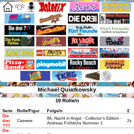
Michael Quiatkowsky
19 Rolle/n
Serie
Rolle/Figur
Folge/n
Σ
Die
86, Nacht in Angst - Collector's Edition -
drei
Ceewee
2x
Andreas Fröhlichs Nummer 1
???
Die