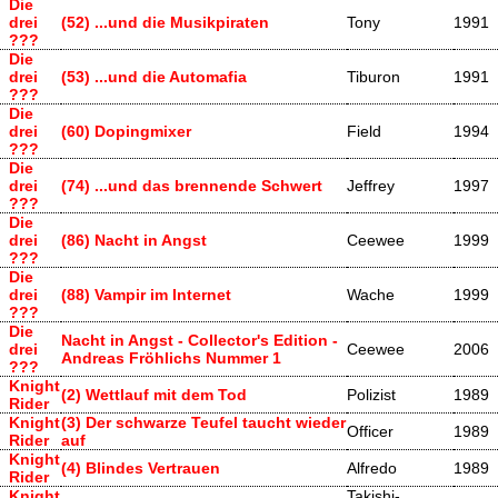
Die
drei
(52) ...und die Musikpiraten
Tony
1991
???
Die
drei
(53) ...und die Automafia
Tiburon
1991
???
Die
drei
(60) Dopingmixer
Field
1994
???
Die
drei
(74) ...und das brennende Schwert
Jeffrey
1997
???
Die
drei
(86) Nacht in Angst
Ceewee
1999
???
Die
drei
(88) Vampir im Internet
Wache
1999
???
Die
Nacht in Angst - Collector's Edition -
drei
Ceewee
2006
Andreas Fröhlichs Nummer 1
???
Knight
(2) Wettlauf mit dem Tod
Polizist
1989
Rider
Knight
(3) Der schwarze Teufel taucht wieder
Officer
1989
Rider
auf
Knight
(4) Blindes Vertrauen
Alfredo
1989
Rider
Knight
Takishi-