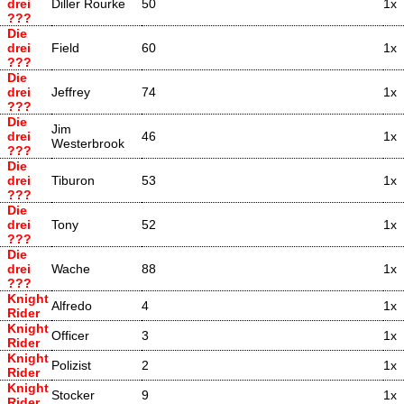
drei
Diller Rourke
50
1x
???
Die
drei
Field
60
1x
???
Die
drei
Jeffrey
74
1x
???
Die
Jim
drei
46
1x
Westerbrook
???
Die
drei
Tiburon
53
1x
???
Die
drei
Tony
52
1x
???
Die
drei
Wache
88
1x
???
Knight
Alfredo
4
1x
Rider
Knight
Officer
3
1x
Rider
Knight
Polizist
2
1x
Rider
Knight
Stocker
9
1x
Rider