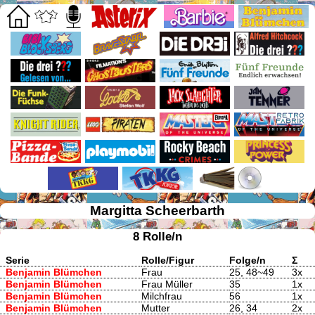
Margitta Scheerbarth
8 Rolle/n
Serie
Rolle/Figur
Folge/n
Σ
Benjamin Blümchen
Frau
25, 48~49
3x
Benjamin Blümchen
Frau Müller
35
1x
Benjamin Blümchen
Milchfrau
56
1x
Benjamin Blümchen
Mutter
26, 34
2x