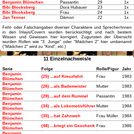
Benjamin Blümchen
Passantin
29
1x
Bibi Blocksberg
Dora Hubauer
23
1x
Bibi Blocksberg
Frau
24
1x
Jan Tenner
Dämon
22
1x
Fehl- oder Falschangaben diverser Charaktere und Sprecher/innen
in den Inlays/Covern wurden berücksichtigt und nach bestem
Wissen und Gewissen hier korrigiert. Zugunsten der Übersicht
wurden Rollen wie "3. Junge" oder "Mädchen 2" hier umbenannt
("Mädchen 2" wird zu "Kind", etc.)
11 Einzelnachweis/e
Serie
Folge
Rolle/Figur
Jahr
Benjamin
(25) ...auf Kreuzfahrt
Frau
1983
Blümchen
Benjamin
(26) ...als Bademeister
Mutter
1983
Blümchen
Benjamin
(29) ...auf dem Rummel
Passantin
1983
Blümchen
Benjamin
(34) ...als Lokomotivführer
Mutter
1984
Blümchen
Benjamin
(35) ...hat Zahnweh
Frau Müller
1984
Blümchen
Benjamin
(48) ...kriegt ein Geschenk
Frau
1986
Blümchen
Benjamin