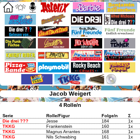
Jacob Weigert
4 Rolle/n
Serie
Rolle/Figur
Folge/n
Σ
Die drei ???
Jesse
184
1x
TKKG
Frankenstein
160
1x
TKKG
Magnus Arrantes
168
1x
TKKG
Nils Schwabing
161
1x