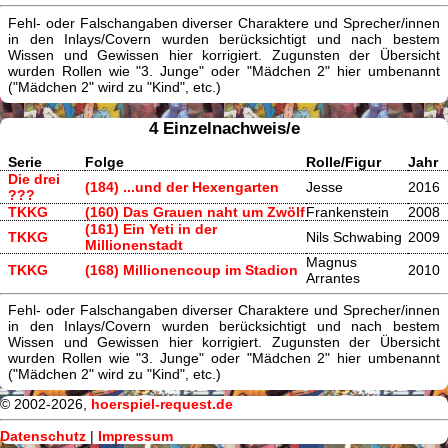
Fehl- oder Falschangaben diverser Charaktere und Sprecher/innen
in den Inlays/Covern wurden berücksichtigt und nach bestem
Wissen und Gewissen hier korrigiert. Zugunsten der Übersicht
wurden Rollen wie "3. Junge" oder "Mädchen 2" hier umbenannt
("Mädchen 2" wird zu "Kind", etc.)
4 Einzelnachweis/e
Serie
Folge
Rolle/Figur
Jahr
Die drei
(184) ...und der Hexengarten
Jesse
2016
???
TKKG
(160) Das Grauen naht um Zwölf
Frankenstein
2008
(161) Ein Yeti in der
TKKG
Nils Schwabing
2009
Millionenstadt
Magnus
TKKG
(168) Millionencoup im Stadion
2010
Arrantes
Fehl- oder Falschangaben diverser Charaktere und Sprecher/innen
in den Inlays/Covern wurden berücksichtigt und nach bestem
Wissen und Gewissen hier korrigiert. Zugunsten der Übersicht
wurden Rollen wie "3. Junge" oder "Mädchen 2" hier umbenannt
("Mädchen 2" wird zu "Kind", etc.)
© 2002-2026,
hoerspiel-request.de
Datenschutz
|
Impressum