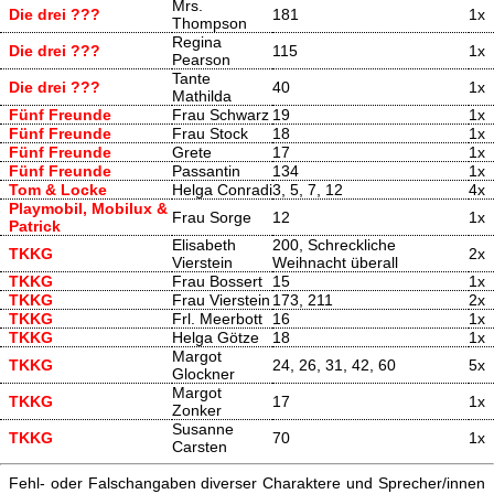
Mrs.
Die drei ???
181
1x
Thompson
Regina
Die drei ???
115
1x
Pearson
Tante
Die drei ???
40
1x
Mathilda
Fünf Freunde
Frau Schwarz
19
1x
Fünf Freunde
Frau Stock
18
1x
Fünf Freunde
Grete
17
1x
Fünf Freunde
Passantin
134
1x
Tom & Locke
Helga Conradi
3, 5, 7, 12
4x
Playmobil, Mobilux &
Frau Sorge
12
1x
Patrick
Elisabeth
200, Schreckliche
TKKG
2x
Vierstein
Weihnacht überall
TKKG
Frau Bossert
15
1x
TKKG
Frau Vierstein
173, 211
2x
TKKG
Frl. Meerbott
16
1x
TKKG
Helga Götze
18
1x
Margot
TKKG
24, 26, 31, 42, 60
5x
Glockner
Margot
TKKG
17
1x
Zonker
Susanne
TKKG
70
1x
Carsten
Fehl- oder Falschangaben diverser Charaktere und Sprecher/innen