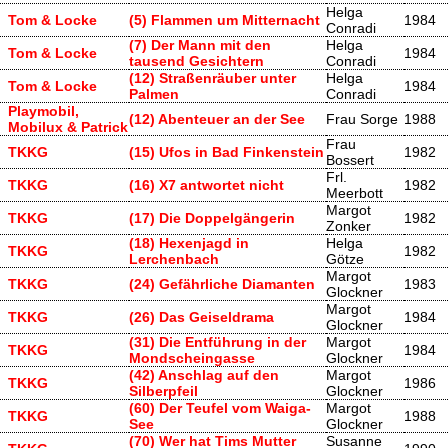
Helga
Tom & Locke
(5) Flammen um Mitternacht
1984
Conradi
(7) Der Mann mit den
Helga
Tom & Locke
1984
tausend Gesichtern
Conradi
(12) Straßenräuber unter
Helga
Tom & Locke
1984
Palmen
Conradi
Playmobil,
(12) Abenteuer an der See
Frau Sorge
1988
Mobilux & Patrick
Frau
TKKG
(15) Ufos in Bad Finkenstein
1982
Bossert
Frl.
TKKG
(16) X7 antwortet nicht
1982
Meerbott
Margot
TKKG
(17) Die Doppelgängerin
1982
Zonker
(18) Hexenjagd in
Helga
TKKG
1982
Lerchenbach
Götze
Margot
TKKG
(24) Gefährliche Diamanten
1983
Glockner
Margot
TKKG
(26) Das Geiseldrama
1984
Glockner
(31) Die Entführung in der
Margot
TKKG
1984
Mondscheingasse
Glockner
(42) Anschlag auf den
Margot
TKKG
1986
Silberpfeil
Glockner
(60) Der Teufel vom Waiga-
Margot
TKKG
1988
See
Glockner
(70) Wer hat Tims Mutter
Susanne