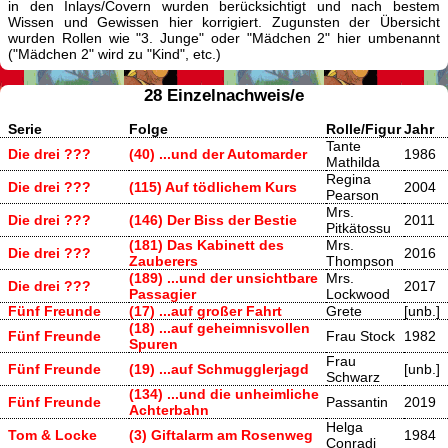
in den Inlays/Covern wurden berücksichtigt und nach bestem
Wissen und Gewissen hier korrigiert. Zugunsten der Übersicht
wurden Rollen wie "3. Junge" oder "Mädchen 2" hier umbenannt
("Mädchen 2" wird zu "Kind", etc.)
28 Einzelnachweis/e
Serie
Folge
Rolle/Figur
Jahr
Tante
Die drei ???
(40) ...und der Automarder
1986
Mathilda
Regina
Die drei ???
(115) Auf tödlichem Kurs
2004
Pearson
Mrs.
Die drei ???
(146) Der Biss der Bestie
2011
Pitkätossu
(181) Das Kabinett des
Mrs.
Die drei ???
2016
Zauberers
Thompson
(189) ...und der unsichtbare
Mrs.
Die drei ???
2017
Passagier
Lockwood
Fünf Freunde
(17) ...auf großer Fahrt
Grete
[unb.]
(18) ...auf geheimnisvollen
Fünf Freunde
Frau Stock
1982
Spuren
Frau
Fünf Freunde
(19) ...auf Schmugglerjagd
[unb.]
Schwarz
(134) ...und die unheimliche
Fünf Freunde
Passantin
2019
Achterbahn
Helga
Tom & Locke
(3) Giftalarm am Rosenweg
1984
Conradi