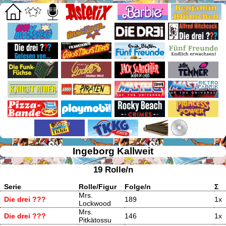
Ingeborg Kallweit
19 Rolle/n
Serie
Rolle/Figur
Folge/n
Σ
Mrs.
Die drei ???
189
1x
Lockwood
Mrs.
Die drei ???
146
1x
Pitkätossu