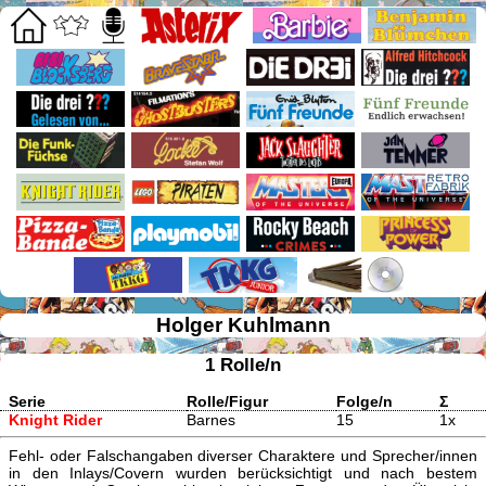
Holger Kuhlmann
1 Rolle/n
Serie
Rolle/Figur
Folge/n
Σ
Knight Rider
Barnes
15
1x
Fehl- oder Falschangaben diverser Charaktere und Sprecher/innen
in den Inlays/Covern wurden berücksichtigt und nach bestem