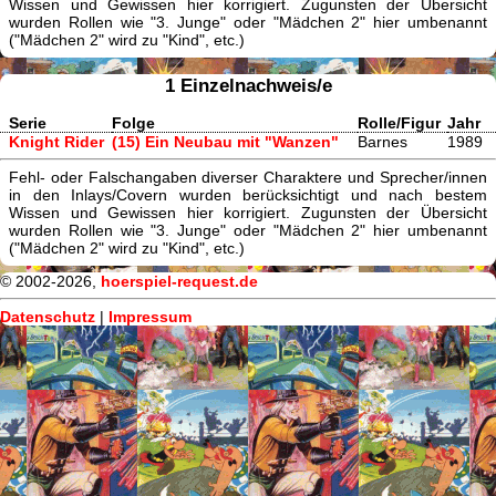
Wissen und Gewissen hier korrigiert. Zugunsten der Übersicht
wurden Rollen wie "3. Junge" oder "Mädchen 2" hier umbenannt
("Mädchen 2" wird zu "Kind", etc.)
1 Einzelnachweis/e
Serie
Folge
Rolle/Figur
Jahr
Knight Rider
(15) Ein Neubau mit "Wanzen"
Barnes
1989
Fehl- oder Falschangaben diverser Charaktere und Sprecher/innen
in den Inlays/Covern wurden berücksichtigt und nach bestem
Wissen und Gewissen hier korrigiert. Zugunsten der Übersicht
wurden Rollen wie "3. Junge" oder "Mädchen 2" hier umbenannt
("Mädchen 2" wird zu "Kind", etc.)
© 2002-2026,
hoerspiel-request.de
Datenschutz
|
Impressum