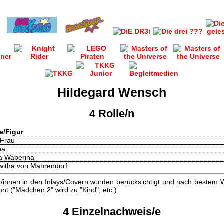
Hildegard Wensch
4 Rolle/n
e/Figur
 Frau
na
a Waberina
witha von Mahrendorf
innen in den Inlays/Covern wurden berücksichtigt und nach bestem W
t ("Mädchen 2" wird zu "Kind", etc.)
4 Einzelnachweis/e