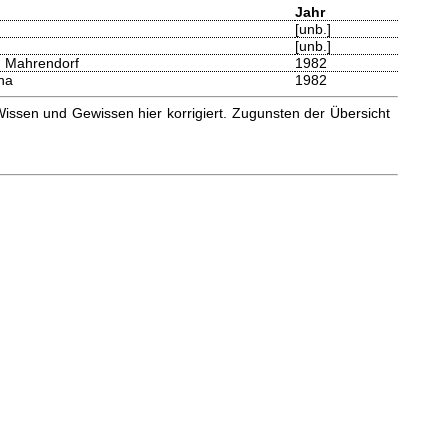
Jahr
[unb.]
[unb.]
n Mahrendorf
1982
na
1982
issen und Gewissen hier korrigiert. Zugunsten der Übersicht