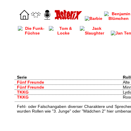
Serie
Roll
Fünf Freunde
Alte
Fünf Freunde
Min
TKKG
Lydi
TKKG
Ros
Fehl- oder Falschangaben diverser Charaktere und Sprecher/
wurden Rollen wie "3. Junge" oder "Mädchen 2" hier umbenann