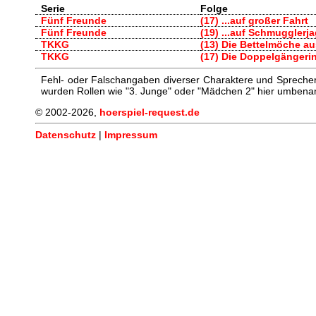
Serie
Folge
Fünf Freunde
(17) ...auf großer Fahrt
Fünf Freunde
(19) ...auf Schmugglerj
TKKG
(13) Die Bettelmöche au
TKKG
(17) Die Doppelgängeri
Fehl- oder Falschangaben diverser Charaktere und Sprecher/
wurden Rollen wie "3. Junge" oder "Mädchen 2" hier umbenann
© 2002-2026,
hoerspiel-request.de
Datenschutz
|
Impressum