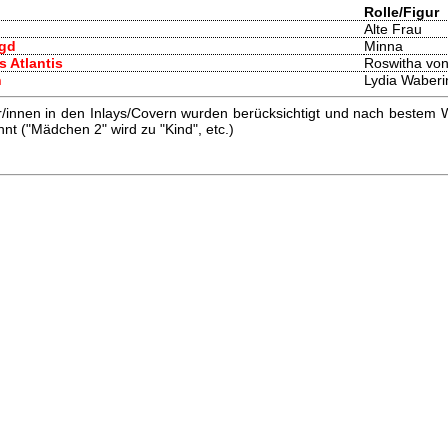
Rolle/Figur
Alte Frau
agd
Minna
s Atlantis
Roswitha vo
n
Lydia Waberi
innen in den Inlays/Covern wurden berücksichtigt und nach bestem W
t ("Mädchen 2" wird zu "Kind", etc.)