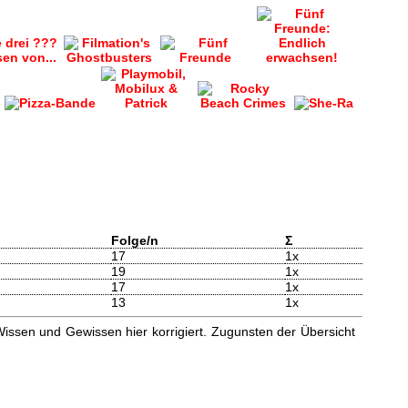
Folge/n
Σ
17
1x
19
1x
17
1x
13
1x
issen und Gewissen hier korrigiert. Zugunsten der Übersicht