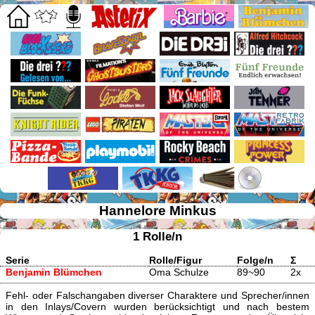
Hannelore Minkus
1 Rolle/n
Serie
Rolle/Figur
Folge/n
Σ
Benjamin Blümchen
Oma Schulze
89~90
2x
Fehl- oder Falschangaben diverser Charaktere und Sprecher/innen
in den Inlays/Covern wurden berücksichtigt und nach bestem