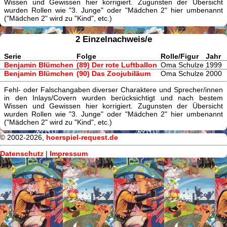
Wissen und Gewissen hier korrigiert. Zugunsten der Übersicht
wurden Rollen wie "3. Junge" oder "Mädchen 2" hier umbenannt
("Mädchen 2" wird zu "Kind", etc.)
2 Einzelnachweis/e
Serie
Folge
Rolle/Figur
Jahr
Benjamin Blümchen
(89) Der rote Luftballon
Oma Schulze
1999
Benjamin Blümchen
(90) Das Zoojubiläum
Oma Schulze
2000
Fehl- oder Falschangaben diverser Charaktere und Sprecher/innen
in den Inlays/Covern wurden berücksichtigt und nach bestem
Wissen und Gewissen hier korrigiert. Zugunsten der Übersicht
wurden Rollen wie "3. Junge" oder "Mädchen 2" hier umbenannt
("Mädchen 2" wird zu "Kind", etc.)
© 2002-2026,
hoerspiel-request.de
Datenschutz
|
Impressum