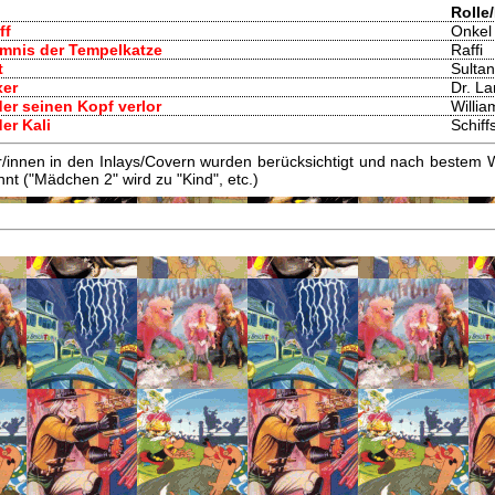
Rolle
ff
Onkel
imnis der Tempelkatze
Raffi
t
Sultan
xer
Dr. L
der seinen Kopf verlor
Willi
der Kali
Schiff
innen in den Inlays/Covern wurden berücksichtigt und nach bestem W
t ("Mädchen 2" wird zu "Kind", etc.)