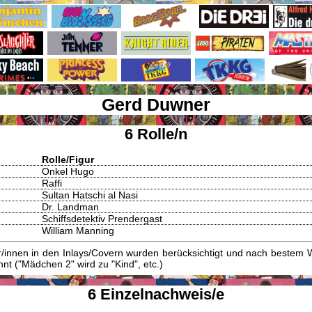
Gerd Duwner
6 Rolle/n
Rolle/Figur
Onkel Hugo
Raffi
Sultan Hatschi al Nasi
Dr. Landman
Schiffsdetektiv Prendergast
William Manning
innen in den Inlays/Covern wurden berücksichtigt und nach bestem W
t ("Mädchen 2" wird zu "Kind", etc.)
6 Einzelnachweis/e