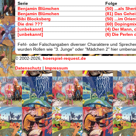
Serie
Folge
Benjamin Blümchen
(50) ...als Sheri
Benjamin Blümchen
(81) Das Gehe
Bibi Blocksberg
(50) ...im Orien
Die drei ???
(60) Dopingmi
[unbekannt]
(4) Der Mann, 
[unbekannt]
(6) Die Perlen 
Fehl- oder Falschangaben diverser Charaktere und Sprecher/
wurden Rollen wie "3. Junge" oder "Mädchen 2" hier umbenann
© 2002-2026,
hoerspiel-request.de
Datenschutz
|
Impressum