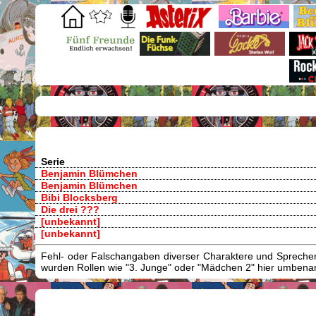
Serie
Benjamin Blümchen
Benjamin Blümchen
Bibi Blocksberg
Die drei ???
[unbekannt]
[unbekannt]
Fehl- oder Falschangaben diverser Charaktere und Sprecher/
wurden Rollen wie "3. Junge" oder "Mädchen 2" hier umbenann