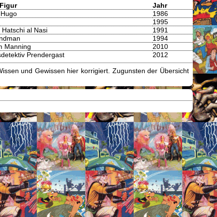
/Figur
Jahr
 Hugo
1986
1995
 Hatschi al Nasi
1991
andman
1994
am Manning
2010
sdetektiv Prendergast
2012
issen und Gewissen hier korrigiert. Zugunsten der Übersicht