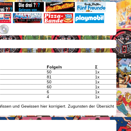
Folge/n
Σ
50
1x
81
1x
50
1x
60
1x
6
1x
4
1x
issen und Gewissen hier korrigiert. Zugunsten der Übersicht