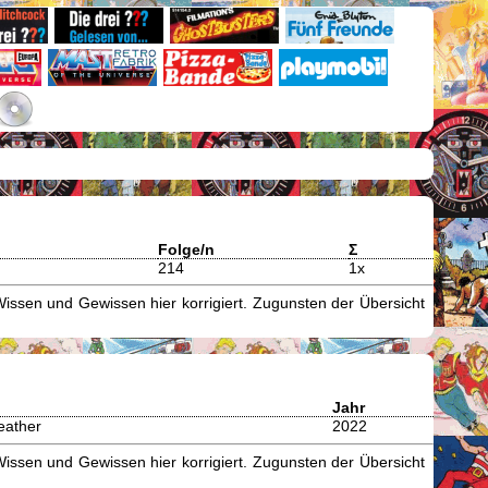
Folge/n
Σ
214
1x
issen und Gewissen hier korrigiert. Zugunsten der Übersicht
Jahr
eather
2022
issen und Gewissen hier korrigiert. Zugunsten der Übersicht