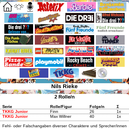
Nils Rieke
2 Rolle/n
Serie
Rolle/Figur
Folge/n
Σ
TKKG Junior
Finn
26
1x
TKKG Junior
Max Willner
40
1x
Fehl- oder Falschangaben diverser Charaktere und Sprecher/innen