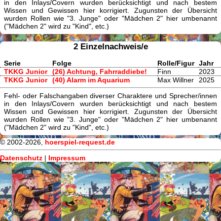
in den Inlays/Covern wurden berücksichtigt und nach bestem
Wissen und Gewissen hier korrigiert. Zugunsten der Übersicht
wurden Rollen wie "3. Junge" oder "Mädchen 2" hier umbenannt
("Mädchen 2" wird zu "Kind", etc.)
2 Einzelnachweis/e
Serie
Folge
Rolle/Figur
Jahr
TKKG Junior
(26) Achtung, Fahrraddiebe!
Finn
2023
TKKG Junior
(40) Alarm im Aquarium
Max Willner
2025
Fehl- oder Falschangaben diverser Charaktere und Sprecher/innen
in den Inlays/Covern wurden berücksichtigt und nach bestem
Wissen und Gewissen hier korrigiert. Zugunsten der Übersicht
wurden Rollen wie "3. Junge" oder "Mädchen 2" hier umbenannt
("Mädchen 2" wird zu "Kind", etc.)
© 2002-2026,
hoerspiel-request.de
Datenschutz
|
Impressum