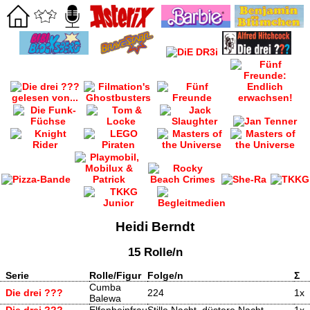
Heidi Berndt
15 Rolle/n
Serie
Rolle/Figur
Folge/n
Σ
Cumba
Die drei ???
224
1x
Balewa
Die drei ???
Elfenbeinfrau
Stille Nacht, düstere Nacht
1x