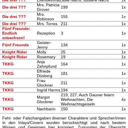
Mrs. Patricia
Die drei ???
199
1x
Grover
Mrs.
Die drei ???
155
1x
Robinson
Die drei ???
Mrs. Torres
211
1x
Fünf Freunde:
Endlich
Rezeption
3
1x
erwachsen!
Geister-
Fünf Freunde
134
1x
Jenny
Knight Rider
Molly
25
1x
Knight Rider
Rosemary
19
1x
Anja
TKKG
164
1x
Zehnpfund
Elfriede
TKKG
181
1x
Düsberg
Frau
TKKG
211
1x
Glockner
TKKG
Ingrid Harms
194
1x
219, 227, Auch Gauner feiern
Margot
TKKG
Weihnachten, Die
4x
Glockner
Weihnachtsgeiseln
TKKG
Nachbarin
150
1x
Fehl- oder Falschangaben diverser Charaktere und Sprecher/innen
in den Inlays/Covern wurden berücksichtigt und nach bestem
Wissen und Gewissen hier korrigiert. Zugunsten der Übersicht