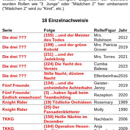
wurden Rollen wie "3. Junge" oder "Mädchen 2" hier umbenannt
("Mädchen 2" wird zu "Kind", etc.)
18 Einzelnachweis/e
Serie
Folge
Rolle/Figur
Jahr
(155) ...und der Meister
Mrs.
Die drei ???
2012
des Todes
Robinson
(199) ...und der grüne
Mrs. Patricia
Die drei ???
2019
Kobold
Grover
(211) ...und der
Die drei ???
Mrs. Torres
2021
Jadekönig
(224) Die Yacht des
Cumba
Die drei ???
2023
Verrats
Balewa
Stille Nacht, düstere
Die drei ???
Elfenbeinfrau
2016
Nacht
(134) ...und die
Geister-
Fünf Freunde
2019
unheimliche Achterbahn
Jenny
Fünf Freunde:
(3) ...haben Spaß beim
Rezeption
2020
Endlich erwachsen!
Teambuilding
Knight Rider
(19) Tödliche Orchideen
Rosemary
1989
(25) Der
Knight Rider
Molly
1990
Fassadenkletterer
(150) Heiße Nächte im
TKKG
Nachbarin
2006
Dezember
(164) Operation Hexen-
Anja
TKKG
2009