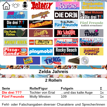
Zelda Jahreis
2 Rolle/n
Serie
Rolle/Figur
Folge/n
Σ
Die drei ???
Tochter von Erial
...und das kalte Auge
1x
Fünf Freunde
Molly Winston
109
1x
Fehl- oder Falschangaben diverser Charaktere und Sprecher/innen