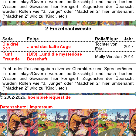
in den Inlays/Covern wurden berücksichtigt und nach bestem
Wissen und Gewissen hier korrigiert. Zugunsten der Übersicht
wurden Rollen wie "3. Junge" oder "Mädchen 2" hier umbenannt
("Mädchen 2" wird zu "Kind", etc.)
2 Einzelnachweis/e
Serie
Folge
Rolle/Figur
Jahr
Die drei
Tochter von
...und das kalte Auge
2017
???
Erial
Fünf
(109) ...und die mysteriöse
Molly Winston
2014
Freunde
Botschaft
Fehl- oder Falschangaben diverser Charaktere und Sprecher/innen
in den Inlays/Covern wurden berücksichtigt und nach bestem
Wissen und Gewissen hier korrigiert. Zugunsten der Übersicht
wurden Rollen wie "3. Junge" oder "Mädchen 2" hier umbenannt
("Mädchen 2" wird zu "Kind", etc.)
© 2002-2026,
hoerspiel-request.de
Datenschutz
|
Impressum