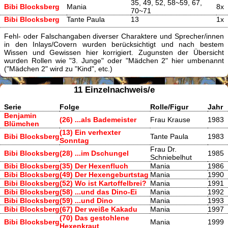
35, 49, 52, 58~59, 67,
Bibi Blocksberg
Mania
8x
70~71
Bibi Blocksberg
Tante Paula
13
1x
Fehl- oder Falschangaben diverser Charaktere und Sprecher/innen
in den Inlays/Covern wurden berücksichtigt und nach bestem
Wissen und Gewissen hier korrigiert. Zugunsten der Übersicht
wurden Rollen wie "3. Junge" oder "Mädchen 2" hier umbenannt
("Mädchen 2" wird zu "Kind", etc.)
11 Einzelnachweis/e
Serie
Folge
Rolle/Figur
Jahr
Benjamin
(26) ...als Bademeister
Frau Krause
1983
Blümchen
(13) Ein verhexter
Bibi Blocksberg
Tante Paula
1983
Sonntag
Frau Dr.
Bibi Blocksberg
(28) ...im Dschungel
1985
Schniebelhut
Bibi Blocksberg
(35) Der Hexenfluch
Mania
1986
Bibi Blocksberg
(49) Der Hexengeburtstag
Mania
1990
Bibi Blocksberg
(52) Wo ist Kartoffelbrei?
Mania
1991
Bibi Blocksberg
(58) ...und das Dino-Ei
Mania
1992
Bibi Blocksberg
(59) ...und Dino
Mania
1993
Bibi Blocksberg
(67) Der weiße Kakadu
Mania
1997
(70) Das gestohlene
Bibi Blocksberg
Mania
1999
Hexenkraut