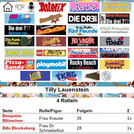
Tilly Lauenstein
4 Rolle/n
Serie
Rolle/Figur
Folge/n
Σ
Benjamin
Frau Krause
26
1x
Blümchen
Frau Dr.
Bibi Blocksberg
28
1x
Schniebelhut