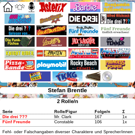
Stefan Brentle
2 Rolle/n
Serie
Rolle/Figur
Folge/n
Σ
Die drei ???
Mr. Clark
167
1x
Fünf Freunde
Constable
106
1x
Fehl- oder Falschangaben diverser Charaktere und Sprecher/innen