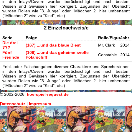
in den Inlays/Covern wurden berücksichtigt und nach bestem
Wissen und Gewissen hier korrigiert. Zugunsten der Übersicht
wurden Rollen wie "3. Junge" oder "Mädchen 2" hier umbenannt
("Mädchen 2" wird zu "Kind", etc.)
2 Einzelnachweis/e
Serie
Folge
Rolle/Figur
Jahr
Die drei
(167) ...und das blaue Biest
Mr. Clark
2014
???
Fünf
(106) ...und das geheimnisvolle
Constable
2014
Freunde
Polarschiff
Fehl- oder Falschangaben diverser Charaktere und Sprecher/innen
in den Inlays/Covern wurden berücksichtigt und nach bestem
Wissen und Gewissen hier korrigiert. Zugunsten der Übersicht
wurden Rollen wie "3. Junge" oder "Mädchen 2" hier umbenannt
("Mädchen 2" wird zu "Kind", etc.)
© 2002-2026,
hoerspiel-request.de
Datenschutz
|
Impressum