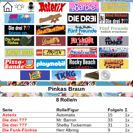
Pinkas Braun
8 Rolle/n
Serie
Rolle/Figur
Folge/n
Σ
Asterix
Automatix
15
1x
Die drei ???
Mr. Barron
33
1x
Die drei ???
Shelby Tuckerman
31
1x
Die Funk-Füchse
Herr Albring
9
1x