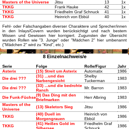
Masters of the Universe
Jitsu
13
1x
TKKG
Frank Hauke
42
1x
TKKG
Friedhelm Graf Schnuck
41
1x
TKKG
Heinrich von Ebbül
40
1x
Fehl- oder Falschangaben diverser Charaktere und Sprecher/innen
in den Inlays/Covern wurden berücksichtigt und nach bestem
Wissen und Gewissen hier korrigiert. Zugunsten der Übersicht
wurden Rollen wie "3. Junge" oder "Mädchen 2" hier umbenannt
("Mädchen 2" wird zu "Kind", etc.)
8 Einzelnachweis/e
Serie
Folge
Rolle/Figur
Jahr
Asterix
(15) Streit um Asterix
Automatix
1986
(31) ...und das
Shelby
Die drei ???
1983
Narbengesicht
Tuckerman
(33) ...und die bedrohte
Die drei ???
Mr. Barron
1983
Ranch
(9) Das Ding mit den
Die Funk-Füchse
Herr Albring
1983
Briefmarken
Masters of the
(13) Skeletors Sieg
Jitsu
1986
Universe
(40) Duell im
Heinrich von
TKKG
1986
Morgengrauen
Ebbül
(41) Heißes Gold im
Friedhelm Graf
TKKG
1986
Silbersee
Schnuck