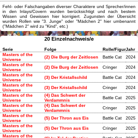
Fehl- oder Falschangaben diverser Charaktere und Sprecher/innen
in den Inlays/Covern wurden berücksichtigt und nach bestem
Wissen und Gewissen hier korrigiert. Zugunsten der Übersicht
wurden Rollen wie "3. Junge" oder "Mädchen 2" hier umbenannt
("Mädchen 2" wird zu "Kind", etc.)
20 Einzelnachweis/e
Serie
Folge
Rolle/Figur
Jahr
Masters of the
(2) Die Burg der Zeitlosen
Battle Cat
2024
Universe
Masters of the
(2) Die Burg der Zeitlosen
Cringer
2024
Universe
Masters of the
(3) Der Kristallschild
Battle Cat
2024
Universe
Masters of the
(3) Der Kristallschild
Cringer
2024
Universe
Masters of the
(4) Das Schwert der
Battle Cat
2025
Universe
Verdammnis
Masters of the
(4) Das Schwert der
Cringer
2025
Universe
Verdammnis
Masters of the
(5) Der Thron aus Eis
Battle Cat
2025
Universe
Masters of the
(5) Der Thron aus Eis
Cringer
2025
Universe
Masters of the