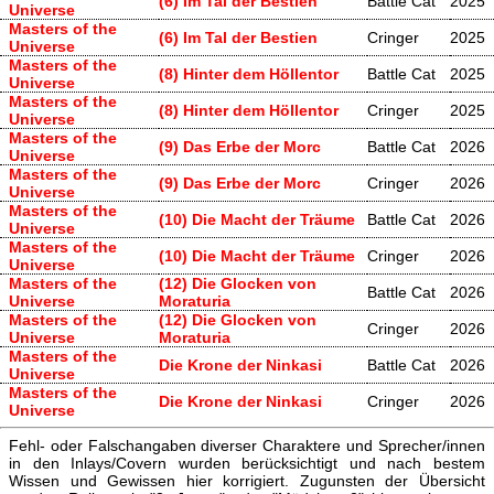
(6) Im Tal der Bestien
Battle Cat
2025
Universe
Masters of the
(6) Im Tal der Bestien
Cringer
2025
Universe
Masters of the
(8) Hinter dem Höllentor
Battle Cat
2025
Universe
Masters of the
(8) Hinter dem Höllentor
Cringer
2025
Universe
Masters of the
(9) Das Erbe der Morc
Battle Cat
2026
Universe
Masters of the
(9) Das Erbe der Morc
Cringer
2026
Universe
Masters of the
(10) Die Macht der Träume
Battle Cat
2026
Universe
Masters of the
(10) Die Macht der Träume
Cringer
2026
Universe
Masters of the
(12) Die Glocken von
Battle Cat
2026
Universe
Moraturia
Masters of the
(12) Die Glocken von
Cringer
2026
Universe
Moraturia
Masters of the
Die Krone der Ninkasi
Battle Cat
2026
Universe
Masters of the
Die Krone der Ninkasi
Cringer
2026
Universe
Fehl- oder Falschangaben diverser Charaktere und Sprecher/innen
in den Inlays/Covern wurden berücksichtigt und nach bestem
Wissen und Gewissen hier korrigiert. Zugunsten der Übersicht