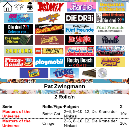
Pat Zwingmann
2 Rolle/n
Serie
Rolle/Figur
Folge/n
Σ
Masters of the
2~6, 8~10, 12, Die Krone der
Battle Cat
10x
Universe
Ninkasi
Masters of the
2~6, 8~10, 12, Die Krone der
Cringer
10x
Universe
Ninkasi