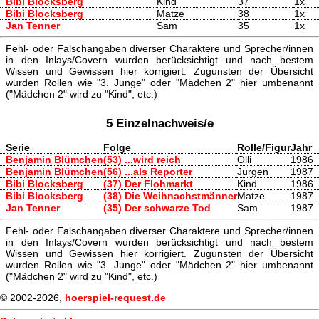
Bibi Blocksberg
Kind
37
1x
Bibi Blocksberg
Matze
38
1x
Jan Tenner
Sam
35
1x
Fehl- oder Falschangaben diverser Charaktere und Sprecher/innen
in den Inlays/Covern wurden berücksichtigt und nach bestem
Wissen und Gewissen hier korrigiert. Zugunsten der Übersicht
wurden Rollen wie "3. Junge" oder "Mädchen 2" hier umbenannt
("Mädchen 2" wird zu "Kind", etc.)
5 Einzelnachweis/e
Serie
Folge
Rolle/Figur
Jahr
Benjamin Blümchen
(53) ...wird reich
Olli
1986
Benjamin Blümchen
(56) ...als Reporter
Jürgen
1987
Bibi Blocksberg
(37) Der Flohmarkt
Kind
1986
Bibi Blocksberg
(38) Die Weihnachstmänner
Matze
1987
Jan Tenner
(35) Der schwarze Tod
Sam
1987
Fehl- oder Falschangaben diverser Charaktere und Sprecher/innen
in den Inlays/Covern wurden berücksichtigt und nach bestem
Wissen und Gewissen hier korrigiert. Zugunsten der Übersicht
wurden Rollen wie "3. Junge" oder "Mädchen 2" hier umbenannt
("Mädchen 2" wird zu "Kind", etc.)
© 2002-2026,
hoerspiel-request.de