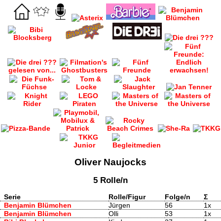
Oliver Naujocks
5 Rolle/n
Serie
Rolle/Figur
Folge/n
Σ
Benjamin Blümchen
Jürgen
56
1x
Benjamin Blümchen
Olli
53
1x