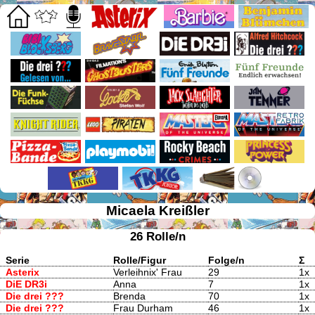
Micaela Kreißler
26 Rolle/n
Serie
Rolle/Figur
Folge/n
Σ
Asterix
Verleihnix' Frau
29
1x
DiE DR3i
Anna
7
1x
Die drei ???
Brenda
70
1x
Die drei ???
Frau Durham
46
1x