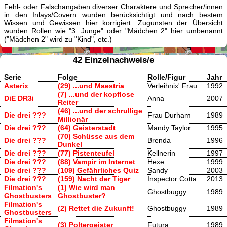
Fehl- oder Falschangaben diverser Charaktere und Sprecher/innen
in den Inlays/Covern wurden berücksichtigt und nach bestem
Wissen und Gewissen hier korrigiert. Zugunsten der Übersicht
wurden Rollen wie "3. Junge" oder "Mädchen 2" hier umbenannt
("Mädchen 2" wird zu "Kind", etc.)
42 Einzelnachweis/e
Serie
Folge
Rolle/Figur
Jahr
Asterix
(29) ...und Maestria
Verleihnix' Frau
1992
(7) ...und der kopflose
DiE DR3i
Anna
2007
Reiter
(46) ...und der schrullige
Die drei ???
Frau Durham
1989
Millionär
Die drei ???
(64) Geisterstadt
Mandy Taylor
1995
(70) Schüsse aus dem
Die drei ???
Brenda
1996
Dunkel
Die drei ???
(77) Pistenteufel
Kellnerin
1997
Die drei ???
(88) Vampir im Internet
Hexe
1999
Die drei ???
(109) Gefährliches Quiz
Sandy
2003
Die drei ???
(159) Nacht der Tiger
Inspector Cotta
2013
Filmation's
(1) Wie wird man
Ghostbuggy
1989
Ghostbusters
Ghostbuster?
Filmation's
(2) Rettet die Zukunft!
Ghostbuggy
1989
Ghostbusters
Filmation's
(3) Poltergeister
Futura
1989