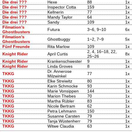
Die drei ???
Hexe
88
1x
Die drei ???
Inspector Cotta
159
1x
Die drei ???
Kellnerin
77
1x
Die drei ???
Mandy Taylor
64
1x
Die drei ???
Sandy
109
1x
Filmation's
Futura
3~6, 9~10
6x
Ghostbusters
Filmation's
Ghostbuggy
1~2, 7~9
5x
Ghostbusters
Fünf Freunde
Rita Marlow
109
1x
2, 4, 16~18, 22,
Knight Rider
April Curtis
8x
25~26
Knight Rider
Krankenschwester
9
1x
Knight Rider
Linda Groves
8
1x
Dr. Annerose
TKKG
77
1x
Milzwinkel
TKKG
Elke Streiwitz
80
1x
TKKG
Karin Schmocke
93
1x
TKKG
Marie Vonsippen
144
1x
TKKG
Marion Thebes
70
1x
TKKG
Martha Rübler
83
1x
TKKG
Nicole Bertram
62
1x
TKKG
Petra Lehmann
150
1x
TKKG
Susanne Carsten
79
1x
TKKG
Tanja Wüstenherr
79
1x
TKKG
Witwe Claudia
63
1x