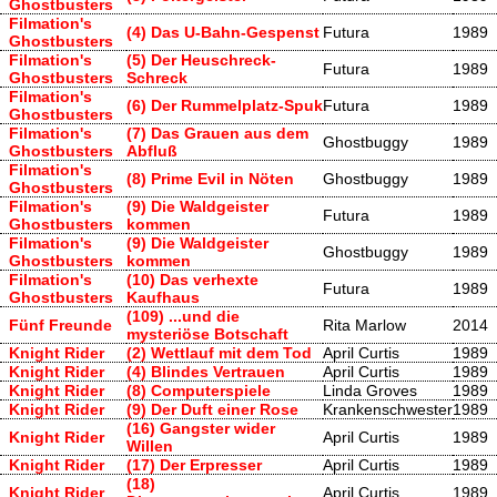
Ghostbusters
Filmation's
(4) Das U-Bahn-Gespenst
Futura
1989
Ghostbusters
Filmation's
(5) Der Heuschreck-
Futura
1989
Ghostbusters
Schreck
Filmation's
(6) Der Rummelplatz-Spuk
Futura
1989
Ghostbusters
Filmation's
(7) Das Grauen aus dem
Ghostbuggy
1989
Ghostbusters
Abfluß
Filmation's
(8) Prime Evil in Nöten
Ghostbuggy
1989
Ghostbusters
Filmation's
(9) Die Waldgeister
Futura
1989
Ghostbusters
kommen
Filmation's
(9) Die Waldgeister
Ghostbuggy
1989
Ghostbusters
kommen
Filmation's
(10) Das verhexte
Futura
1989
Ghostbusters
Kaufhaus
(109) ...und die
Fünf Freunde
Rita Marlow
2014
mysteriöse Botschaft
Knight Rider
(2) Wettlauf mit dem Tod
April Curtis
1989
Knight Rider
(4) Blindes Vertrauen
April Curtis
1989
Knight Rider
(8) Computerspiele
Linda Groves
1989
Knight Rider
(9) Der Duft einer Rose
Krankenschwester
1989
(16) Gangster wider
Knight Rider
April Curtis
1989
Willen
Knight Rider
(17) Der Erpresser
April Curtis
1989
(18)
Knight Rider
April Curtis
1989