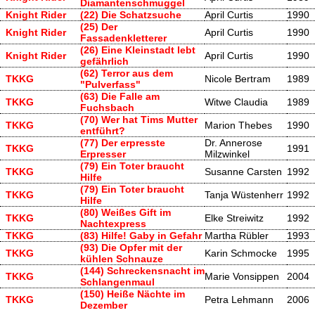
Diamantenschmuggel
Knight Rider
(22) Die Schatzsuche
April Curtis
1990
(25) Der
Knight Rider
April Curtis
1990
Fassadenkletterer
(26) Eine Kleinstadt lebt
Knight Rider
April Curtis
1990
gefährlich
(62) Terror aus dem
TKKG
Nicole Bertram
1989
"Pulverfass"
(63) Die Falle am
TKKG
Witwe Claudia
1989
Fuchsbach
(70) Wer hat Tims Mutter
TKKG
Marion Thebes
1990
entführt?
(77) Der erpresste
Dr. Annerose
TKKG
1991
Erpresser
Milzwinkel
(79) Ein Toter braucht
TKKG
Susanne Carsten
1992
Hilfe
(79) Ein Toter braucht
TKKG
Tanja Wüstenherr
1992
Hilfe
(80) Weißes Gift im
TKKG
Elke Streiwitz
1992
Nachtexpress
TKKG
(83) Hilfe! Gaby in Gefahr
Martha Rübler
1993
(93) Die Opfer mit der
TKKG
Karin Schmocke
1995
kühlen Schnauze
(144) Schreckensnacht im
TKKG
Marie Vonsippen
2004
Schlangenmaul
(150) Heiße Nächte im
TKKG
Petra Lehmann
2006
Dezember