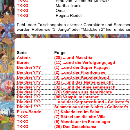
TKKG
Frau von Dölmhorst-Meiswitz
TKKG
Martha Truels
TKKG
Oma
TKKG
Regina Riedel
Fehl- oder Falschangaben diverser Charaktere und Sprecher/
wurden Rollen wie "3. Junge" oder "Mädchen 2" hier umbenann
Serie
Folge
Asterix
(29) ...und Maestria
Barbie
(11) ...und die Verfolgungsjagd
Die drei ???
(1) ...und der Super-Papagei
Die drei ???
(2) ...und der Phantomsee
Die drei ???
(3) ...und der Karpatenhund
Die drei ???
(31) ...und das Narbengesicht
Die drei ???
(32) ...und der Ameisenmensch
Die drei ???
(76) Stimmen aus dem Nichts
Die drei ???
(88) Vampir im Internet
Die drei ???
...und der Karpartenhund - Collector'
Die drei ???
Stimmen aus dem Nichts - Collector's
Pizza-Bande
(1) Kakerlaken im Salat
TKKG
(7) Rätsel um die alte Villa
TKKG
(9) Abenteuer im Ferienlager
TKKG
(26) Das Geiseldrama