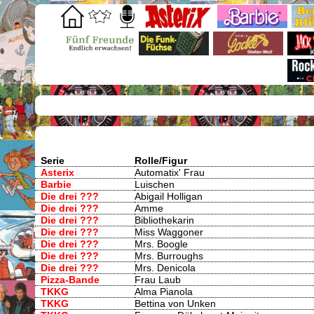
Serie
Rolle/Figur
Asterix
Automatix' Frau
Barbie
Luischen
Die drei ???
Abigail Holligan
Die drei ???
Amme
Die drei ???
Bibliothekarin
Die drei ???
Miss Waggoner
Die drei ???
Mrs. Boogle
Die drei ???
Mrs. Burroughs
Die drei ???
Mrs. Denicola
Pizza-Bande
Frau Laub
TKKG
Alma Pianola
TKKG
Bettina von Unken