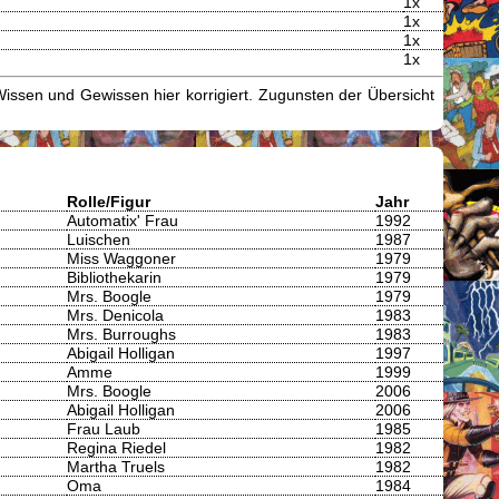
1x
1x
1x
1x
issen und Gewissen hier korrigiert. Zugunsten der Übersicht
Rolle/Figur
Jahr
Automatix' Frau
1992
Luischen
1987
Miss Waggoner
1979
Bibliothekarin
1979
Mrs. Boogle
1979
Mrs. Denicola
1983
Mrs. Burroughs
1983
Abigail Holligan
1997
Amme
1999
Mrs. Boogle
2006
Abigail Holligan
2006
Frau Laub
1985
Regina Riedel
1982
Martha Truels
1982
Oma
1984