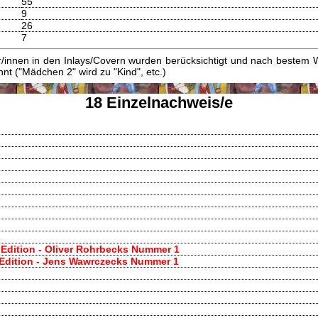
55
9
26
7
innen in den Inlays/Covern wurden berücksichtigt und nach bestem W
t ("Mädchen 2" wird zu "Kind", etc.)
18 Einzelnachweis/e
s Edition - Oliver Rohrbecks Nummer 1
 Edition - Jens Wawrczecks Nummer 1