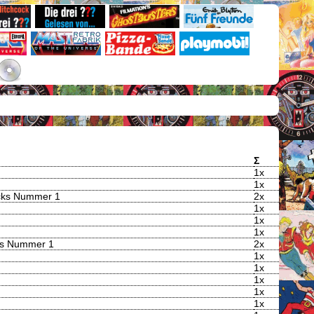
Σ
1x
1x
ecks Nummer 1
2x
1x
1x
1x
cks Nummer 1
2x
1x
1x
1x
1x
1x