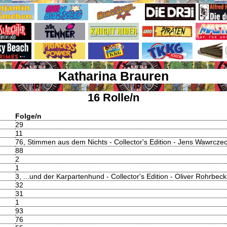
Katharina Brauren
16 Rolle/n
Folge/n
29
11
76, Stimmen aus dem Nichts - Collector's Edition - Jens Wawrcz
88
2
1
3, ...und der Karpartenhund - Collector's Edition - Oliver Rohrbe
32
31
1
93
76