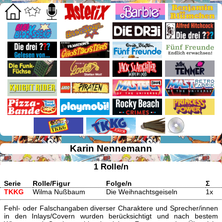
Karin Nennemann
1 Rolle/n
Serie
Rolle/Figur
Folge/n
Σ
TKKG
Wilma Nußbaum
Die Weihnachtsgeiseln
1x
Fehl- oder Falschangaben diverser Charaktere und Sprecher/innen
in den Inlays/Covern wurden berücksichtigt und nach bestem