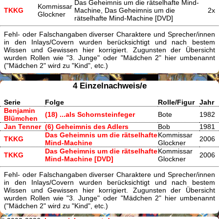
Das Geheimnis um die rätselhafte Mind-
Kommissar
TKKG
Machine, Das Geheimnis um die
2x
Glockner
rätselhafte Mind-Machine [DVD]
Fehl- oder Falschangaben diverser Charaktere und Sprecher/innen
in den Inlays/Covern wurden berücksichtigt und nach bestem
Wissen und Gewissen hier korrigiert. Zugunsten der Übersicht
wurden Rollen wie "3. Junge" oder "Mädchen 2" hier umbenannt
("Mädchen 2" wird zu "Kind", etc.)
4 Einzelnachweis/e
Serie
Folge
Rolle/Figur
Jahr
Benjamin
(18) ...als Schornsteinfeger
Bote
1982
Blümchen
Jan Tenner
(6) Geheimnis des Adlers
Bob
1981
Das Geheimnis um die rätselhafte
Kommissar
TKKG
2006
Mind-Machine
Glockner
Das Geheimnis um die rätselhafte
Kommissar
TKKG
2006
Mind-Machine [DVD]
Glockner
Fehl- oder Falschangaben diverser Charaktere und Sprecher/innen
in den Inlays/Covern wurden berücksichtigt und nach bestem
Wissen und Gewissen hier korrigiert. Zugunsten der Übersicht
wurden Rollen wie "3. Junge" oder "Mädchen 2" hier umbenannt
("Mädchen 2" wird zu "Kind", etc.)