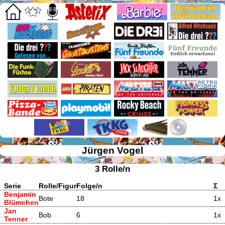
Jürgen Vogel
3 Rolle/n
Serie
Rolle/Figur
Folge/n
Σ
Benjamin
Bote
18
1x
Blümchen
Jan
Bob
6
1x
Tenner