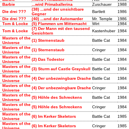
Barbie
...wird Primaballerina
Zuschauer
1988
(38) ...und der unsichtbare
Die drei ???
Bartlett
1986
Gegner
Die drei ???
(40) ...und der Automarder
Mr. Temple
1986
Tom & Locke
(5) Flammen um Mitternacht
Wirt
1984
(7) Der Mann mit den tausend
Tom & Locke
Kastenhuber
1984
Gesichtern
Masters of the
(1) Sternenstaub
Battle Cat
1984
Universe
Masters of the
(1) Sternenstaub
Cringer
1984
Universe
Masters of the
(2) Das Todestor
Battle Cat
1984
Universe
Masters of the
(3) Sturm auf Castle Grayskull
Battle Cat
1984
Universe
Masters of the
(4) Der unbezwingbare Drache
Battle Cat
1984
Universe
Masters of the
(4) Der unbezwingbare Drache
Cringer
1984
Universe
Masters of the
(5) Höhle des Schreckens
Battle Cat
1984
Universe
Masters of the
(5) Höhle des Schreckens
Cringer
1984
Universe
Masters of the
(6) Im Kerker Skeletors
Battle Cat
1985
Universe
Masters of the
(6) Im Kerker Skeletors
Cringer
1985
Universe