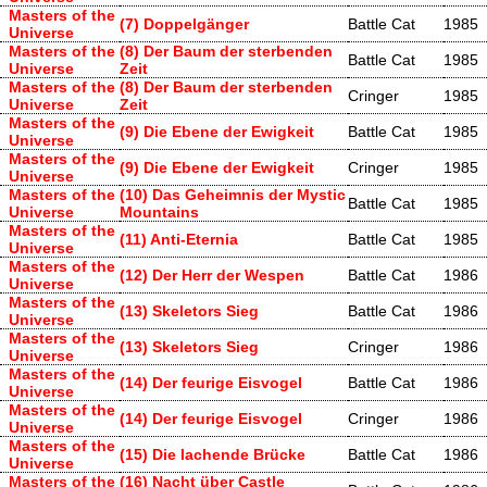
Masters of the
(7) Doppelgänger
Battle Cat
1985
Universe
Masters of the
(8) Der Baum der sterbenden
Battle Cat
1985
Universe
Zeit
Masters of the
(8) Der Baum der sterbenden
Cringer
1985
Universe
Zeit
Masters of the
(9) Die Ebene der Ewigkeit
Battle Cat
1985
Universe
Masters of the
(9) Die Ebene der Ewigkeit
Cringer
1985
Universe
Masters of the
(10) Das Geheimnis der Mystic
Battle Cat
1985
Universe
Mountains
Masters of the
(11) Anti-Eternia
Battle Cat
1985
Universe
Masters of the
(12) Der Herr der Wespen
Battle Cat
1986
Universe
Masters of the
(13) Skeletors Sieg
Battle Cat
1986
Universe
Masters of the
(13) Skeletors Sieg
Cringer
1986
Universe
Masters of the
(14) Der feurige Eisvogel
Battle Cat
1986
Universe
Masters of the
(14) Der feurige Eisvogel
Cringer
1986
Universe
Masters of the
(15) Die lachende Brücke
Battle Cat
1986
Universe
Masters of the
(16) Nacht über Castle