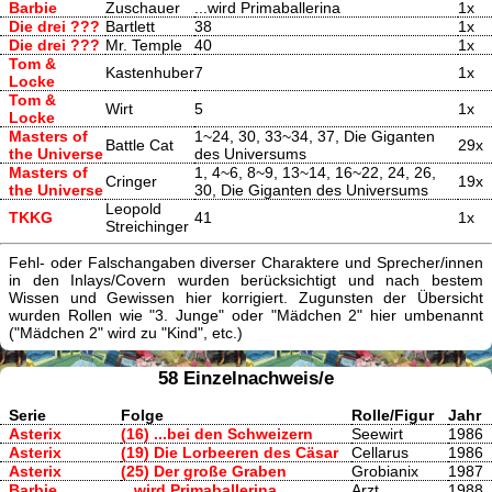
Barbie
Zuschauer
...wird Primaballerina
1x
Die drei ???
Bartlett
38
1x
Die drei ???
Mr. Temple
40
1x
Tom &
Kastenhuber
7
1x
Locke
Tom &
Wirt
5
1x
Locke
Masters of
1~24, 30, 33~34, 37, Die Giganten
Battle Cat
29x
the Universe
des Universums
Masters of
1, 4~6, 8~9, 13~14, 16~22, 24, 26,
Cringer
19x
the Universe
30, Die Giganten des Universums
Leopold
TKKG
41
1x
Streichinger
Fehl- oder Falschangaben diverser Charaktere und Sprecher/innen
in den Inlays/Covern wurden berücksichtigt und nach bestem
Wissen und Gewissen hier korrigiert. Zugunsten der Übersicht
wurden Rollen wie "3. Junge" oder "Mädchen 2" hier umbenannt
("Mädchen 2" wird zu "Kind", etc.)
58 Einzelnachweis/e
Serie
Folge
Rolle/Figur
Jahr
Asterix
(16) ...bei den Schweizern
Seewirt
1986
Asterix
(19) Die Lorbeeren des Cäsar
Cellarus
1986
Asterix
(25) Der große Graben
Grobianix
1987
Barbie
...wird Primaballerina
Arzt
1988