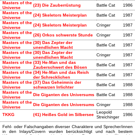
Masters of the
(23) Die Zauberrüstung
Battle Cat
1986
Universe
Masters of the
(24) Skeletors Meisterplan
Battle Cat
1987
Universe
Masters of the
(24) Skeletors Meisterplan
Cringer
1987
Universe
Masters of the
(26) Orkos schwerste Stunde
Cringer
1987
Universe
Masters of the
(30) Das Zepter der
Battle Cat
1987
Universe
unendlichen Macht
Masters of the
(30) Das Zepter der
Cringer
1987
Universe
unendlichen Macht
Masters of the
(33) He-Man und das
Battle Cat
1987
Universe
Zauberschwert des Bösen
Masters of the
(34) He-Man und das Reich
Battle Cat
1987
Universe
der Schrecklichen
Masters of the
(37) Das Geheimnis der
Battle Cat
1988
Universe
schwarzen Irrlichter
Masters of the
Die Giganten des Universums
Battle Cat
1988
Universe
Masters of the
Die Giganten des Universums
Cringer
1988
Universe
Leopold
TKKG
(41) Heißes Gold im Silbersee
1986
Streichinger
Fehl- oder Falschangaben diverser Charaktere und Sprecher/innen
in den Inlays/Covern wurden berücksichtigt und nach bestem