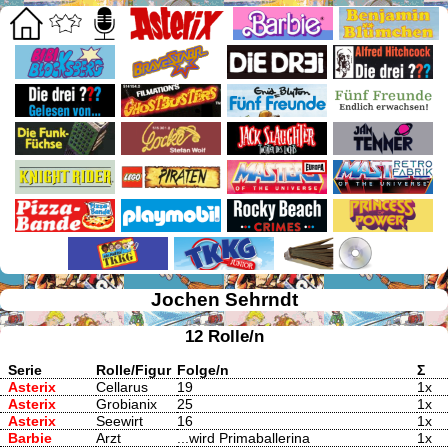
Jochen Sehrndt
12 Rolle/n
Serie
Rolle/Figur
Folge/n
Σ
Asterix
Cellarus
19
1x
Asterix
Grobianix
25
1x
Asterix
Seewirt
16
1x
Barbie
Arzt
...wird Primaballerina
1x