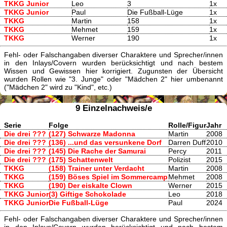
TKKG Junior
Leo
3
1x
TKKG Junior
Paul
Die Fußball-Lüge
1x
TKKG
Martin
158
1x
TKKG
Mehmet
159
1x
TKKG
Werner
190
1x
Fehl- oder Falschangaben diverser Charaktere und Sprecher/innen
in den Inlays/Covern wurden berücksichtigt und nach bestem
Wissen und Gewissen hier korrigiert. Zugunsten der Übersicht
wurden Rollen wie "3. Junge" oder "Mädchen 2" hier umbenannt
("Mädchen 2" wird zu "Kind", etc.)
9 Einzelnachweis/e
Serie
Folge
Rolle/Figur
Jahr
Die drei ???
(127) Schwarze Madonna
Martin
2008
Die drei ???
(136) ...und das versunkene Dorf
Darren Duff
2010
Die drei ???
(145) Die Rache der Samurai
Percy
2011
Die drei ???
(175) Schattenwelt
Polizist
2015
TKKG
(158) Trainer unter Verdacht
Martin
2008
TKKG
(159) Böses Spiel im Sommercamp
Mehmet
2008
TKKG
(190) Der eiskalte Clown
Werner
2015
TKKG Junior
(3) Giftige Schokolade
Leo
2018
TKKG Junior
Die Fußball-Lüge
Paul
2024
Fehl- oder Falschangaben diverser Charaktere und Sprecher/innen