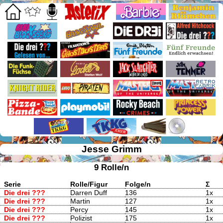
Jesse Grimm
9 Rolle/n
Serie
Rolle/Figur
Folge/n
Σ
Die drei ???
Darren Duff
136
1x
Die drei ???
Martin
127
1x
Die drei ???
Percy
145
1x
Die drei ???
Polizist
175
1x