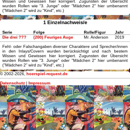
Wissen und Gewissen hier korrigiert. Zugunsten der Übersicht
wurden Rollen wie "3. Junge" oder "Mädchen 2" hier umbenannt
("Mädchen 2" wird zu "Kind", etc.)
1 Einzelnachweis/e
Serie
Folge
Rolle/Figur
Jahr
Die drei ???
(200) Feuriges Auge
Mr. Anderson
2019
Fehl- oder Falschangaben diverser Charaktere und Sprecher/innen
in den Inlays/Covern wurden berücksichtigt und nach bestem
Wissen und Gewissen hier korrigiert. Zugunsten der Übersicht
wurden Rollen wie "3. Junge" oder "Mädchen 2" hier umbenannt
("Mädchen 2" wird zu "Kind", etc.)
© 2002-2026,
hoerspiel-request.de
Datenschutz
|
Impressum