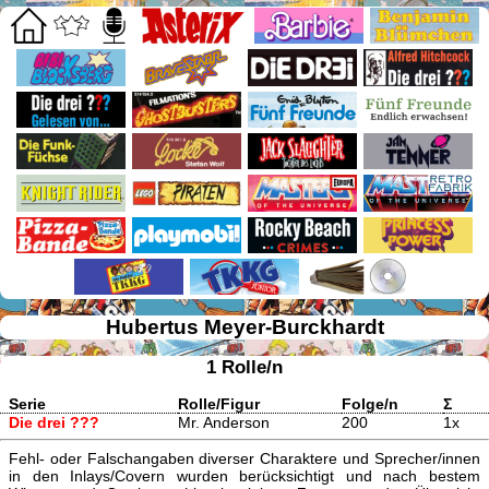
Hubertus Meyer-Burckhardt
1 Rolle/n
Serie
Rolle/Figur
Folge/n
Σ
Die drei ???
Mr. Anderson
200
1x
Fehl- oder Falschangaben diverser Charaktere und Sprecher/innen
in den Inlays/Covern wurden berücksichtigt und nach bestem