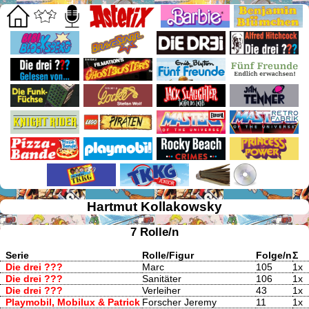
Hartmut Kollakowsky
7 Rolle/n
Serie
Rolle/Figur
Folge/n
Σ
Die drei ???
Marc
105
1x
Die drei ???
Sanitäter
106
1x
Die drei ???
Verleiher
43
1x
Playmobil, Mobilux & Patrick
Forscher Jeremy
11
1x