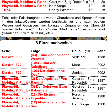
Playmobil, Mobilux & Patrick
Geist von Burg Rabenfels
2~3
2x
Playmobil, Mobilux & Patrick
Herr Sorge
12
1x
TKKG
Charly Wimmer
132
1x
Fehl- oder Falschangaben diverser Charaktere und Sprecher/innen
in den Inlays/Covern wurden berücksichtigt und nach bestem
Wissen und Gewissen hier korrigiert. Zugunsten der Übersicht
wurden Rollen wie "3. Junge" oder "Mädchen 2" hier umbenannt
("Mädchen 2" wird zu "Kind", etc.)
8 Einzelnachweis/e
Serie
Folge
Rolle/Figur
Jahr
(43) ...und der höllische
Die drei ???
Verleiher
1988
Werwolf
(105) ...und der
Die drei ???
Marc
2002
Nebelberg
(106) Der Mann ohne
Die drei ???
Sanitäter
2002
Kopf
Playmobil,
(2) Der Angriff auf Fort
Geist von Burg
1987
Mobilux & Patrick
Randall
Rabenfels
Playmobil,
(3) Der Geist von Burg
Geist von Burg
1987
Mobilux & Patrick
Rabenfels
Rabenfels
Playmobil,
(11) Die Eismeer-
Forscher
1988
Mobilux & Patrick
Expedition
Jeremy
Playmobil,
(12) Abenteuer an der
Herr Sorge
1988
Mobilux & Patrick
See