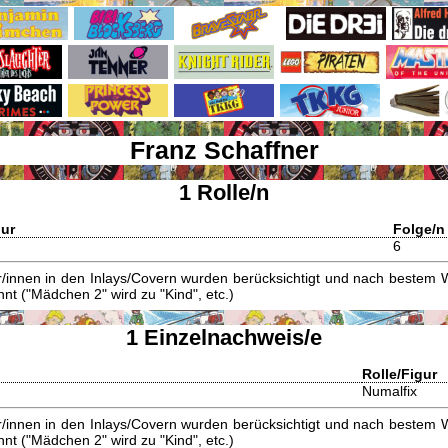
Franz Schaffner
1 Rolle/n
gur
Folge/n
6
innen in den Inlays/Covern wurden berücksichtigt und nach bestem W
t ("Mädchen 2" wird zu "Kind", etc.)
1 Einzelnachweis/e
Rolle/Figur
Numalfix
innen in den Inlays/Covern wurden berücksichtigt und nach bestem W
t ("Mädchen 2" wird zu "Kind", etc.)