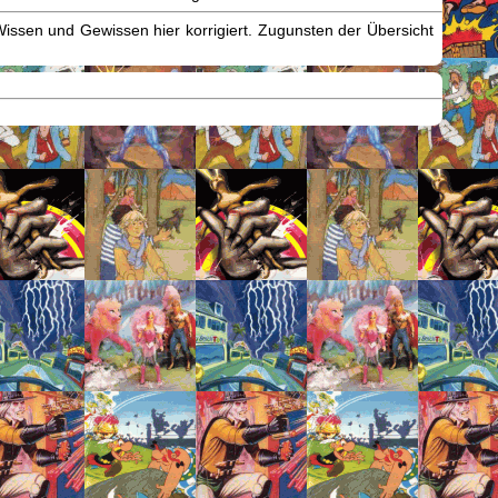
issen und Gewissen hier korrigiert. Zugunsten der Übersicht