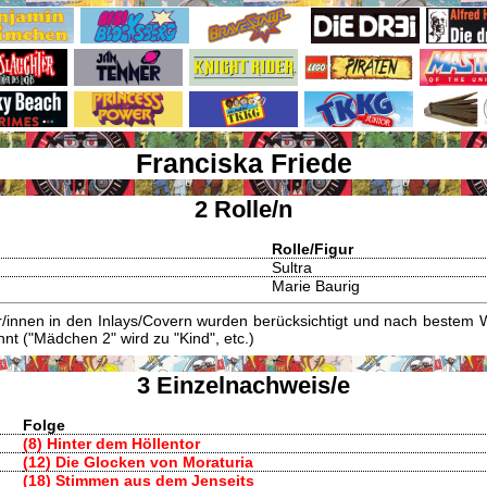
Franciska Friede
2 Rolle/n
Rolle/Figur
Sultra
Marie Baurig
innen in den Inlays/Covern wurden berücksichtigt und nach bestem W
t ("Mädchen 2" wird zu "Kind", etc.)
3 Einzelnachweis/e
Folge
(8) Hinter dem Höllentor
(12) Die Glocken von Moraturia
(18) Stimmen aus dem Jenseits