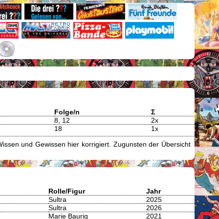
Folge/n
Σ
8, 12
2x
18
1x
issen und Gewissen hier korrigiert. Zugunsten der Übersicht
Rolle/Figur
Jahr
Sultra
2025
Sultra
2026
Marie Baurig
2021