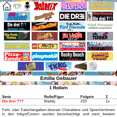
Emilia Gebauer
1 Rolle/n
Serie
Rolle/Figur
Folge/n
Σ
Die drei ???
Maddy
233
1x
Fehl- oder Falschangaben diverser Charaktere und Sprecher/innen
in den Inlays/Covern wurden berücksichtigt und nach bestem