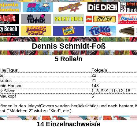
Dennis Schmidt-Foß
5 Rolle/n
lle/Figur
Folge/n
ter
22
krates
21
chie Hanson
143
k Silver
1, 3, 5~9, 11~12, 18
hlaukopf
5
innen in den Inlays/Covern wurden berücksichtigt und nach bestem W
t ("Mädchen 2" wird zu "Kind", etc.)
14 Einzelnachweis/e