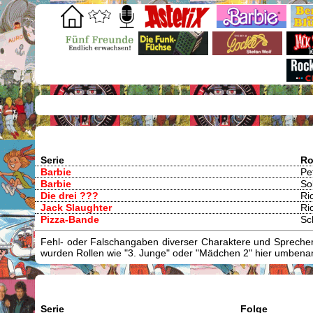
Serie
Ro
Barbie
Pe
Barbie
So
Die drei ???
Ri
Jack Slaughter
Ric
Pizza-Bande
Sc
Fehl- oder Falschangaben diverser Charaktere und Sprecher/
wurden Rollen wie "3. Junge" oder "Mädchen 2" hier umbenann
Serie
Folge