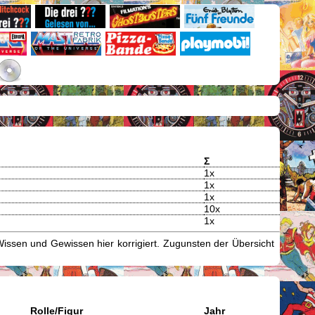
Σ
1x
1x
1x
10x
1x
issen und Gewissen hier korrigiert. Zugunsten der Übersicht
Rolle/Figur
Jahr