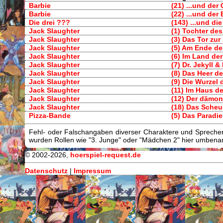
Barbie
(21) ...und der
Barbie
(22) ...und de
Die drei ???
(143) ...und di
Jack Slaughter
(1) Tochter des
Jack Slaughter
(3) Das Tor zur
Jack Slaughter
(5) Am Ende de
Jack Slaughter
(6) Im Land de
Jack Slaughter
(7) Dr. Jekyll 
Jack Slaughter
(8) Das Heer de
Jack Slaughter
(9) Die Wurzel
Jack Slaughter
(11) Im Haus d
Jack Slaughter
(12) Der dämon
Jack Slaughter
(18) Das Scheu
Pizza-Bande
(5) Das Paradi
Fehl- oder Falschangaben diverser Charaktere und Sprecher/
wurden Rollen wie "3. Junge" oder "Mädchen 2" hier umbenann
© 2002-2026,
hoerspiel-request.de
Datenschutz
|
Impressum