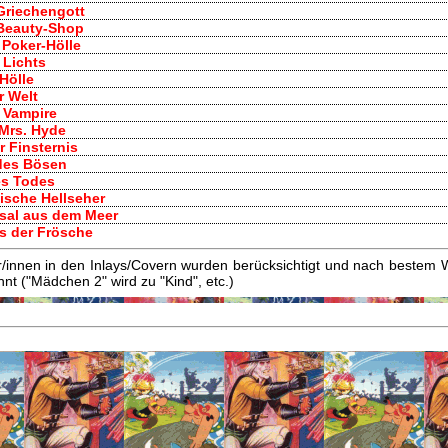
 Griechengott
r Beauty-Shop
e Poker-Hölle
 Lichts
 Hölle
r Welt
r Vampire
& Mrs. Hyde
r Finsternis
 des Bösen
es Todes
ische Hellseher
sal aus dem Meer
es der Frösche
innen in den Inlays/Covern wurden berücksichtigt und nach bestem W
t ("Mädchen 2" wird zu "Kind", etc.)