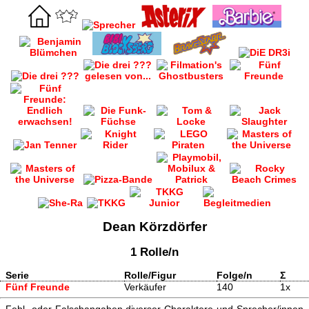
Dean Körzdörfer
1 Rolle/n
Serie
Rolle/Figur
Folge/n
Σ
Fünf Freunde
Verkäufer
140
1x