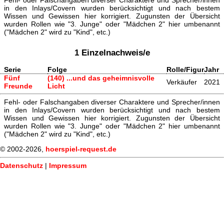
Fehl- oder Falschangaben diverser Charaktere und Sprecher/innen
in den Inlays/Covern wurden berücksichtigt und nach bestem
Wissen und Gewissen hier korrigiert. Zugunsten der Übersicht
wurden Rollen wie "3. Junge" oder "Mädchen 2" hier umbenannt
("Mädchen 2" wird zu "Kind", etc.)
1 Einzelnachweis/e
Serie
Folge
Rolle/Figur
Jahr
Fünf
(140) ...und das geheimnisvolle
Verkäufer
2021
Freunde
Licht
Fehl- oder Falschangaben diverser Charaktere und Sprecher/innen
in den Inlays/Covern wurden berücksichtigt und nach bestem
Wissen und Gewissen hier korrigiert. Zugunsten der Übersicht
wurden Rollen wie "3. Junge" oder "Mädchen 2" hier umbenannt
("Mädchen 2" wird zu "Kind", etc.)
© 2002-2026,
hoerspiel-request.de
Datenschutz
|
Impressum