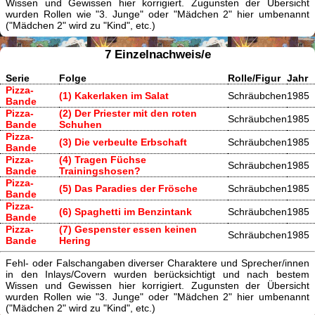
Wissen und Gewissen hier korrigiert. Zugunsten der Übersicht
wurden Rollen wie "3. Junge" oder "Mädchen 2" hier umbenannt
("Mädchen 2" wird zu "Kind", etc.)
7 Einzelnachweis/e
Serie
Folge
Rolle/Figur
Jahr
Pizza-
(1) Kakerlaken im Salat
Schräubchen
1985
Bande
Pizza-
(2) Der Priester mit den roten
Schräubchen
1985
Bande
Schuhen
Pizza-
(3) Die verbeulte Erbschaft
Schräubchen
1985
Bande
Pizza-
(4) Tragen Füchse
Schräubchen
1985
Bande
Trainingshosen?
Pizza-
(5) Das Paradies der Frösche
Schräubchen
1985
Bande
Pizza-
(6) Spaghetti im Benzintank
Schräubchen
1985
Bande
Pizza-
(7) Gespenster essen keinen
Schräubchen
1985
Bande
Hering
Fehl- oder Falschangaben diverser Charaktere und Sprecher/innen
in den Inlays/Covern wurden berücksichtigt und nach bestem
Wissen und Gewissen hier korrigiert. Zugunsten der Übersicht
wurden Rollen wie "3. Junge" oder "Mädchen 2" hier umbenannt
("Mädchen 2" wird zu "Kind", etc.)