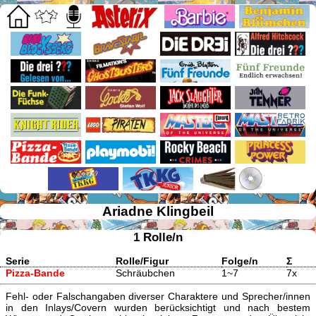
Ariadne Klingbeil
1 Rolle/n
Serie
Rolle/Figur
Folge/n
Σ
Pizza-Bande
Schräubchen
1~7
7x
Fehl- oder Falschangaben diverser Charaktere und Sprecher/innen
in den Inlays/Covern wurden berücksichtigt und nach bestem