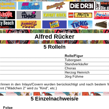
Alfred Rücker
5 Rolle/n
Rolle/Figur
Tuborgsen
Standverkäufer
Choras
Herzog Heinrich
Jörg Fühme
innen in den Inlays/Covern wurden berücksichtigt und nach bestem W
t ("Mädchen 2" wird zu "Kind", etc.)
5 Einzelnachweis/e
Folge