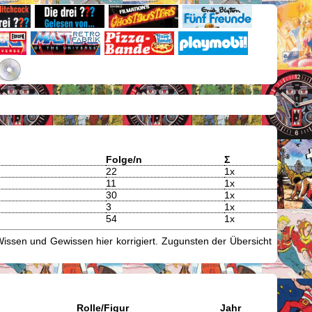
Folge/n
Σ
22
1x
11
1x
30
1x
3
1x
54
1x
issen und Gewissen hier korrigiert. Zugunsten der Übersicht
Rolle/Figur
Jahr