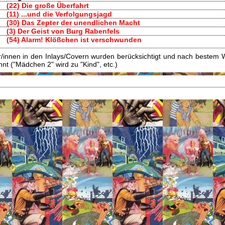
(22) Die große Überfahrt
(11) ...und die Verfolgungsjagd
(30) Das Zepter der unendlichen Macht
(3) Der Geist von Burg Rabenfels
(54) Alarm! Klößchen ist verschwunden
innen in den Inlays/Covern wurden berücksichtigt und nach bestem W
t ("Mädchen 2" wird zu "Kind", etc.)