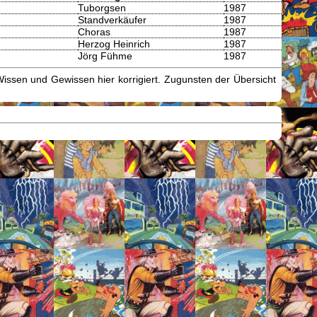
Tuborgsen
1987
Standverkäufer
1987
Choras
1987
Herzog Heinrich
1987
Jörg Fühme
1987
issen und Gewissen hier korrigiert. Zugunsten der Übersicht