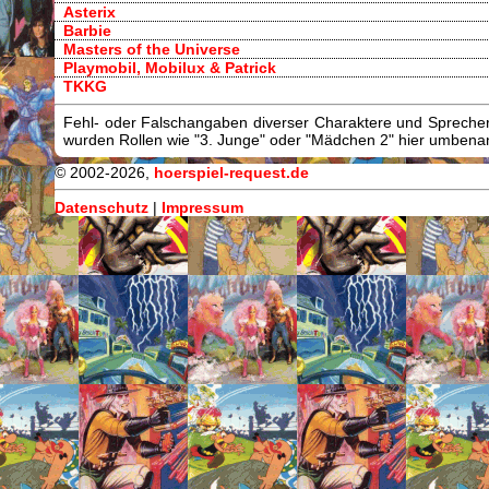
Asterix
Barbie
Masters of the Universe
Playmobil, Mobilux & Patrick
TKKG
Fehl- oder Falschangaben diverser Charaktere und Sprecher/
wurden Rollen wie "3. Junge" oder "Mädchen 2" hier umbenann
© 2002-2026,
hoerspiel-request.de
Datenschutz
|
Impressum