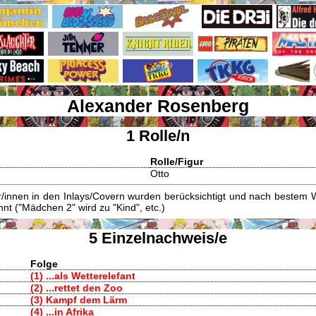
Alexander Rosenberg
1 Rolle/n
Rolle/Figur
Otto
innen in den Inlays/Covern wurden berücksichtigt und nach bestem W
t ("Mädchen 2" wird zu "Kind", etc.)
5 Einzelnachweis/e
Folge
(1) ...als Wetterelefant
(2) ...rettet den Zoo
(3) Kampf dem Lärm
(4) ...in Afrika