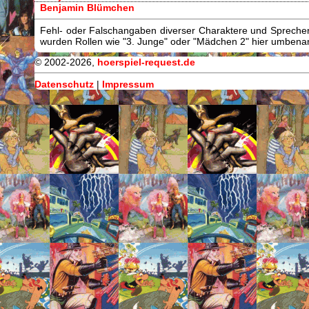
Benjamin Blümchen
Fehl- oder Falschangaben diverser Charaktere und Sprecher/
wurden Rollen wie "3. Junge" oder "Mädchen 2" hier umbenann
© 2002-2026,
hoerspiel-request.de
Datenschutz
|
Impressum