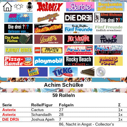
Achim Schülke
59 Rolle/n
Serie
Rolle/Figur
Folge/n
Σ
Asterix
Cactus
27
1x
Asterix
Schandadh
28
1x
DiE DR3i
Joshua Apeh
7
1x
86, Nacht in Angst - Collector's