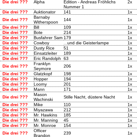
Die drei ???
Alpha
Edition - Andreas Fröhlichs
2x
Nummer 1
Die drei ???
Auktionator
141
1x
Barnaby
Die drei ???
144
1x
Witherspoon
Die drei ???
Bill
109
1x
Die drei ???
Bote
214
1x
Die drei ???
Busfahrer Sam
179
1x
Die drei ???
Cowboy
...und die Geisterlampe
1x
Die drei ???
Dusty Rice
51
1x
Die drei ???
Einsatzleiter
189
1x
Die drei ???
Eric Randolph
63
1x
Franklyn
Die drei ???
206
1x
Seymore
Die drei ???
Glatzkopf
198
1x
Die drei ???
Hopper
194
1x
Die drei ???
Loomy
201
1x
Die drei ???
Mann
171
1x
Mason
Die drei ???
Stille Nacht, düstere Nacht
1x
Wachinski
Die drei ???
Mike
110
1x
Die drei ???
Miyazawa
212
1x
Die drei ???
Mr. Hawkins
185
1x
Die drei ???
Mr. Manning
45
1x
Die drei ???
Mr. Monroe
154
1x
Officer
Die drei ???
239
1x
Brandon