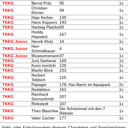
TKKG
Bernd Pritz
95
1x
Christian
TKKG
99
1x
Körner
TKKG
Hajo Kerber
130
1x
TKKG
Hans Küppers
193
1x
TKKG
Hartwig Platzke
90
1x
Hoddy
TKKG
167
1x
Hayward
TKKG Junior
Henrik Klotz
14
1x
Herr
TKKG Junior
4
1x
Schmidbauer
TKKG Junior
Museumsmann
37
1x
TKKG
Jurij Santanai
149
1x
TKKG
Kuno Ivoritzki
120
1x
TKKG
Martin Böck
233
1x
Norbert
TKKG
125
1x
Tebbich
TKKG
Papagei
178, Hai-Alarm im Aquapark
2x
TKKG
Redakteur
162
1x
Reinhard
TKKG
207
1x
Sonnschmitt
TKKG
Rinkstedt
107
1x
Die Schatzinsel mit den 7
TKKG
Theo Blaschke
1x
Rätseln
TKKG
Vater Zacher
177
1x
Fehl- oder Falschangaben diverser Charaktere und Sprecher/innen