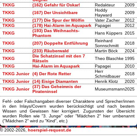
TKKG
(162) Gefahr für Oskar!
Redakteur
2009
Hoddy
TKKG
(167) Der Unsichtbare
2009
Hayward
TKKG
(177) Die Spur der Wölfin
Vater Zacher
2012
TKKG
(178) Hai-Alarm im Aquapark
Papagei
2012
(193) Das Weihnachts-
TKKG
Hans Küppers
2015
Phantom
Reinhard
TKKG
(207) Doppelte Entführung
2018
Sonnschmitt
TKKG
(233) Räuberwald
Martin Böck
2024
Die Schatzinsel mit den 7
TKKG
Theo Blaschke
1995
Rätseln
TKKG
Hai-Alarm im Aquapark
Papagei
2010
Herr
TKKG Junior
(4) Der Rote Retter
2018
Schmidbauer
TKKG Junior
(14) Eisige Diamanten
Henrik Klotz
2020
(37) Das Geheimnis der
TKKG Junior
Museumsmann
2025
Pirateninsel
Fehl- oder Falschangaben diverser Charaktere und Sprecher/innen
in den Inlays/Covern wurden berücksichtigt und nach bestem
Wissen und Gewissen hier korrigiert. Zugunsten der Übersicht
wurden Rollen wie "3. Junge" oder "Mädchen 2" hier umbenannt
("Mädchen 2" wird zu "Kind", etc.)
© 2002-2026,
hoerspiel-request.de