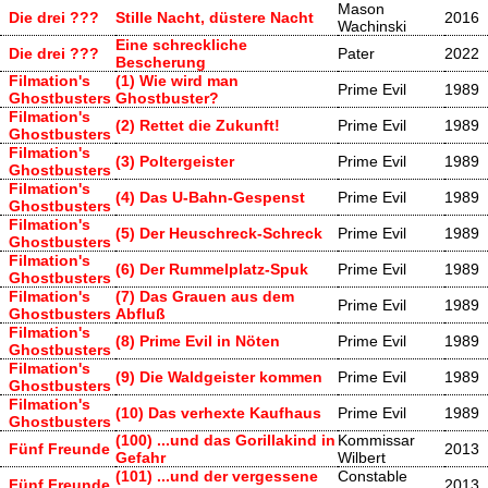
Mason
Die drei ???
Stille Nacht, düstere Nacht
2016
Wachinski
Eine schreckliche
Die drei ???
Pater
2022
Bescherung
Filmation's
(1) Wie wird man
Prime Evil
1989
Ghostbusters
Ghostbuster?
Filmation's
(2) Rettet die Zukunft!
Prime Evil
1989
Ghostbusters
Filmation's
(3) Poltergeister
Prime Evil
1989
Ghostbusters
Filmation's
(4) Das U-Bahn-Gespenst
Prime Evil
1989
Ghostbusters
Filmation's
(5) Der Heuschreck-Schreck
Prime Evil
1989
Ghostbusters
Filmation's
(6) Der Rummelplatz-Spuk
Prime Evil
1989
Ghostbusters
Filmation's
(7) Das Grauen aus dem
Prime Evil
1989
Ghostbusters
Abfluß
Filmation's
(8) Prime Evil in Nöten
Prime Evil
1989
Ghostbusters
Filmation's
(9) Die Waldgeister kommen
Prime Evil
1989
Ghostbusters
Filmation's
(10) Das verhexte Kaufhaus
Prime Evil
1989
Ghostbusters
(100) ...und das Gorillakind in
Kommissar
Fünf Freunde
2013
Gefahr
Wilbert
(101) ...und der vergessene
Constable
Fünf Freunde
2013