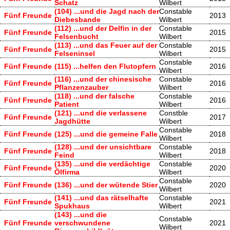
Schatz
Wilbert
(104) ...und die Jagd nach der
Constable
Fünf Freunde
2013
Diebesbande
Wilbert
(112) ...und der Delfin in der
Constable
Fünf Freunde
2015
Felsenbucht
Wilbert
(113) ...und das Feuer auf der
Constable
Fünf Freunde
2015
Felseninsel
Wilbert
Constable
Fünf Freunde
(115) ...helfen den Flutopfern
2016
Wilbert
(116) ...und der chinesische
Constable
Fünf Freunde
2016
Pflanzenzauber
Wilbert
(118) ...und der falsche
Constable
Fünf Freunde
2016
Patient
Wilbert
(121) ...und die verlassene
Constble
Fünf Freunde
2017
Jagdhütte
Wilbert
Constable
Fünf Freunde
(125) ...und die gemeine Falle
2018
Wilbert
(128) ...und der unsichtbare
Constable
Fünf Freunde
2018
Feind
Wilbert
(135) ...und die verdächtige
Constable
Fünf Freunde
2020
Ölfirma
Wilbert
Constable
Fünf Freunde
(136) ...und der wütende Stier
2020
Wilbert
(141) ...und das rätselhafte
Constable
Fünf Freunde
2021
Spukhaus
Wilbert
(143) ...und die
Constable
Fünf Freunde
verschwundene
2021
Wilbert