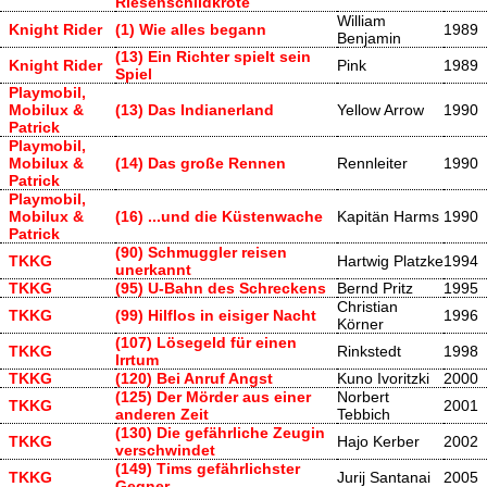
Riesenschildkröte
William
Knight Rider
(1) Wie alles begann
1989
Benjamin
(13) Ein Richter spielt sein
Knight Rider
Pink
1989
Spiel
Playmobil,
Mobilux &
(13) Das Indianerland
Yellow Arrow
1990
Patrick
Playmobil,
Mobilux &
(14) Das große Rennen
Rennleiter
1990
Patrick
Playmobil,
Mobilux &
(16) ...und die Küstenwache
Kapitän Harms
1990
Patrick
(90) Schmuggler reisen
TKKG
Hartwig Platzke
1994
unerkannt
TKKG
(95) U-Bahn des Schreckens
Bernd Pritz
1995
Christian
TKKG
(99) Hilflos in eisiger Nacht
1996
Körner
(107) Lösegeld für einen
TKKG
Rinkstedt
1998
Irrtum
TKKG
(120) Bei Anruf Angst
Kuno Ivoritzki
2000
(125) Der Mörder aus einer
Norbert
TKKG
2001
anderen Zeit
Tebbich
(130) Die gefährliche Zeugin
TKKG
Hajo Kerber
2002
verschwindet
(149) Tims gefährlichster
TKKG
Jurij Santanai
2005
Gegner