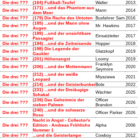
Die drei ???
(164) Fußball-Teufel
Walter
2013
(171) ...und das Phantom aus
Die drei ???
Mann
2014
dem Meer
Die drei ???
(179) Die Rache des Untoten
Busfahrer Sam
2016
(185) ...und der Mann ohne
Die drei ???
Mr. Hawkins
2017
Augen
(189) ...und der unsichtbare
Die drei ???
Einsatzleiter
2017
Passagier
Die drei ???
(194) ...und die Zeitreisende
Hopper
2018
(198) Die Legende der
Die drei ???
Glatzkopf
2019
Gaukler
Die drei ???
(201) Höhenangst
Loomy
2019
Franklyn
Die drei ???
(206) ...und der Mottenmann
2020
Seymore
(212) ...und der weiße
Die drei ???
Miyazawa
2021
Leopard
Die drei ???
(214) ...und der Geisterbunker
Bote
2022
(231) ...und der Dreiäugige
Die drei ???
Wächter
2025
Schakal
(239) Das Geheimnis der
Officer
Die drei ???
2026
sieben Palmen
Brandon
(240) ...und die schwarze
Die drei ???
Officer Parker
2026
Rose
Nacht in Angst - Collector's
Die drei ???
Edition - Andreas Fröhlichs
Alpha
2006
Nummer 1
Die drei ???
...und die Geisterlampe
Cowboy
2012