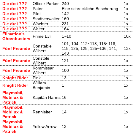
Die drei ???
Officer Parker
240
1x
Die drei ???
Pater
Eine schreckliche Bescherung
1x
Die drei ???
Pilot
142
1x
Die drei ???
Stadtverwalter
160
1x
Die drei ???
Wächter
231
1x
Die drei ???
Walter
164
1x
Filmation's
Prime Evil
1~10
10x
Ghostbusters
101, 104, 112~113, 115~116,
Constable
Fünf Freunde
118, 125, 128, 135~136, 141,
13x
Wilbert
143
Constble
Fünf Freunde
121
1x
Wilbert
Kommissar
Fünf Freunde
100
1x
Wilbert
Knight Rider
Pink
13
1x
William
Knight Rider
1
1x
Benjamin
Playmobil,
Mobilux &
Kapitän Harms
16
1x
Patrick
Playmobil,
Mobilux &
Rennleiter
14
1x
Patrick
Playmobil,
Mobilux &
Yellow Arrow
13
1x
Patrick