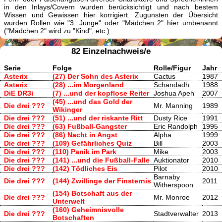
in den Inlays/Covern wurden berücksichtigt und nach bestem
Wissen und Gewissen hier korrigiert. Zugunsten der Übersicht
wurden Rollen wie "3. Junge" oder "Mädchen 2" hier umbenannt
("Mädchen 2" wird zu "Kind", etc.)
82 Einzelnachweis/e
Serie
Folge
Rolle/Figur
Jahr
Asterix
(27) Der Sohn des Asterix
Cactus
1987
Asterix
(28) ...im Morgenland
Schandadh
1988
DiE DR3i
(7) ...und der kopflose Reiter
Joshua Apeh
2007
(45) ...und das Gold der
Die drei ???
Mr. Manning
1989
Wikinger
Die drei ???
(51) ...und der riskante Ritt
Dusty Rice
1991
Die drei ???
(63) Fußball-Gangster
Eric Randolph
1995
Die drei ???
(86) Nacht in Angst
Alpha
1999
Die drei ???
(109) Gefährliches Quiz
Bill
2003
Die drei ???
(110) Panik im Park
Mike
2003
Die drei ???
(141) ...und die Fußball-Falle
Auktionator
2010
Die drei ???
(142) Tödliches Eis
Pilot
2010
Barnaby
Die drei ???
(144) Zwillinge der Finsternis
2011
Witherspoon
(154) Botschaft aus der
Die drei ???
Mr. Monroe
2012
Unterwelt
(160) Geheimnisvolle
Die drei ???
Stadtverwalter
2013
Botschaften